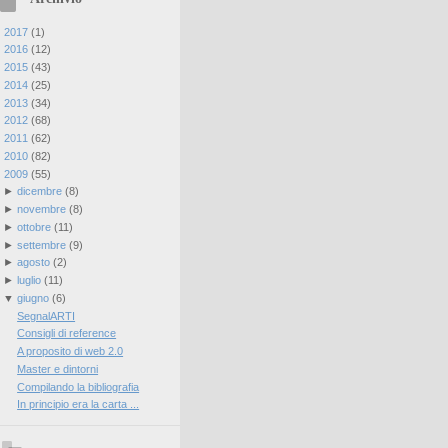
►
2017
(
1
)
►
2016
(
12
)
►
2015
(
43
)
►
2014
(
25
)
►
2013
(
34
)
►
2012
(
68
)
►
2011
(
62
)
►
2010
(
82
)
▼
2009
(
55
)
►
dicembre
(
8
)
►
novembre
(
8
)
►
ottobre
(
11
)
►
settembre
(
9
)
►
agosto
(
2
)
►
luglio
(
11
)
▼
giugno
(
6
)
SegnalARTI
Consigli di reference
A proposito di web 2.0
Master e dintorni
Compilando la bibliografia
In principio era la carta ...