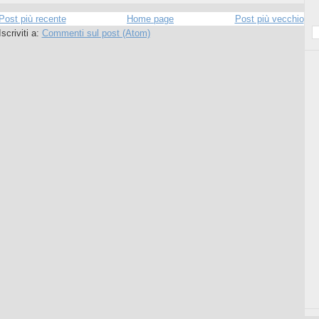
Post più recente
Home page
Post più vecchio
Iscriviti a:
Commenti sul post (Atom)