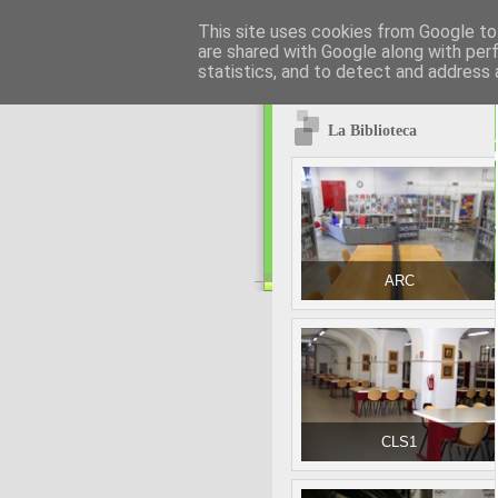
This site uses cookies from Google to 
are shared with Google along with per
statistics, and to detect and address 
La Biblioteca
ARC
CLS1