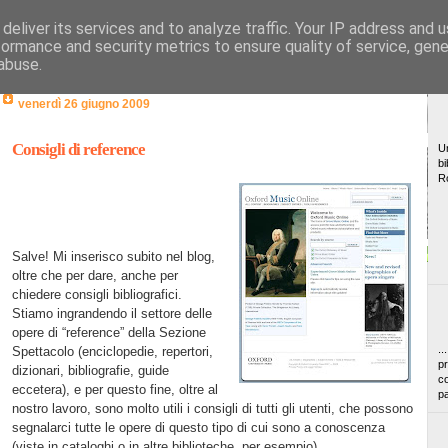
deliver its services and to analyze traffic. Your IP address and 
formance and security metrics to ensure quality of service, gen
abuse.
venerdì 26 giugno 2009
Consigli di reference
Un
bi
R
Salve! Mi inserisco subito nel blog,
oltre che per dare, anche per
chiedere consigli bibliografici.
Stiamo ingrandendo il settore delle
opere di “reference” della Sezione
..
Spettacolo (enciclopedie, repertori,
pr
dizionari, bibliografie, guide
co
eccetera), e per questo fine, oltre al
pa
nostro lavoro, sono molto utili i consigli di tutti gli utenti, che possono
segnalarci tutte le opere di questo tipo di cui sono a conoscenza
(viste in cataloghi o in altre biblioteche, per esempio).