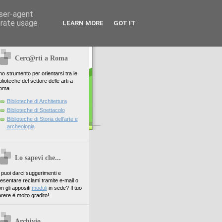
user-agent
erate usage
LEARN MORE
GOT IT
Cerc@rti a Roma
o strumento per orientarsi tra le
blioteche del settore delle arti a
oma
Biblioteche di Architettura
Biblioteche di Spettacolo
Biblioteche di Storia dell'arte e
archeologia
Lo sapevi che...
. puoi darci suggerimenti e
esentare reclami tramite e-mail o
n gli appositi
moduli
in sede? Il tuo
rere è molto gradito!
Archivio