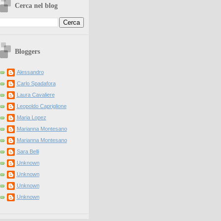
Cerca nel blog
Bloggers
Alessandro
Carlo Spadafora
Laura Cavaliere
Leopoldo Capriglione
Maria Lopez
Marianna Montesano
Marianna Montesano
Sara Belli
Unknown
Unknown
Unknown
Unknown