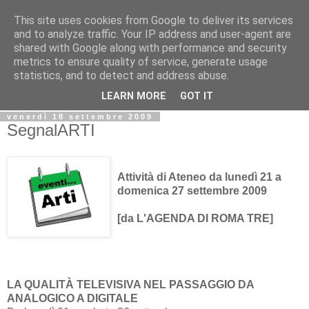
This site uses cookies from Google to deliver its services
Biblio@rti in
and to analyze traffic. Your IP address and user-agent are
shared with Google along with performance and security
metrics to ensure quality of service, generate usage
Il Blog della Biblioteca di Area delle arti per condividere
statistics, and to detect and address abuse.
informazioni iniziative incontri
LEARN MORE
GOT IT
venerdì 18 settembre 2009
SegnalARTI
Attività di Ateneo da lunedì 21 a
domenica 27 settembre 2009
[da L'AGENDA DI ROMA TRE]
LA QUALITÀ TELEVISIVA NEL PASSAGGIO DA
ANALOGICO A DIGITALE