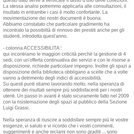
questo dato serve a verificare il tasso d'uso delle collezioni.
La stessa analisi potremmo applicarla alle consultazioni, il
risultato in entrambe i casi è molto confortante. La
movimentazione dei nostri documenti è buona.
Abbiamo constatato che particolare gradimento ha
incontrato la possibiltà di rinnovo dei prestiti anche per gli
studenti, introdotta quest'anno.
- colonna ACCESSIBILITA':
qui incontriamo le maggiori criticità perchè la gestione di 4
sedi, con un'offerta continuativa dei servizi e con le risorse a
disposizione, richiede particolare impegno. Inoltre gli spazi a
disposizione della biblioteca obbligano a scelte che a volte
vanno a detrimento degli indici di accessibilità.
Su questi punti stiamo lavorando molto, nella speranza di
ottenere dei risultati sempre più soddisfacenti per i nostri
utenti. Un passo in avanti è stato sicuramente fatto nel 2009
con la risistemazione degli spazi al pubblico della Sezione
Luigi Grassi.
Nella speranza di riuscire a soddisfare sempre più le vostre
esigenze, vi saluto e vi ricordo che i vostri commenti,
suggerimenti e anche reclami non sono graditi ... sono