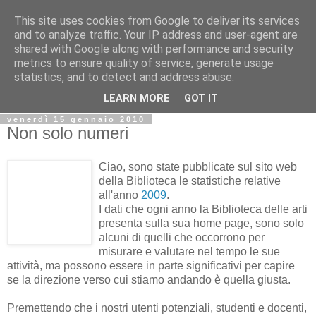
This site uses cookies from Google to deliver its services
Biblio@rti in
and to analyze traffic. Your IP address and user-agent are
shared with Google along with performance and security
metrics to ensure quality of service, generate usage
Il Blog della Biblioteca di Area delle arti per condividere
statistics, and to detect and address abuse.
informazioni iniziative incontri
LEARN MORE
GOT IT
venerdì 15 gennaio 2010
Non solo numeri
Ciao, sono state pubblicate sul sito web
della Biblioteca le statistiche relative
all'anno
2009
.
I dati che ogni anno la Biblioteca delle arti
presenta sulla sua home page, sono solo
alcuni di quelli che occorrono per
misurare e valutare nel tempo le sue
attività, ma possono essere in parte significativi per capire
se la direzione verso cui stiamo andando è quella giusta.
Premettendo che i nostri utenti potenziali, studenti e docenti,