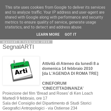
This site uses cookies from Google to deliver its services
Biblio@rti in
and to analyze traffic. Your IP address and user-agent are
shared with Google along with performance and security
metrics to ensure quality of service, generate usage
Il Blog della Biblioteca di Area delle arti per condividere
statistics, and to detect and address abuse.
informazioni iniziative incontri
LEARN MORE
GOT IT
martedì 9 febbraio 2010
SegnalARTI
Attività di Ateneo da lunedì 8 a
domenica 14 febbraio 2010
[da L'AGENDA DI ROMA TRE]
CINEFORUM
‘CINECITTADINANZA’
Proiezione del film ‘Bread and Roses’ di Ken Loach
Martedì 9 febbraio, ore 17
Sala del Consiglio del Dipartimento di Studi Storici
Geografici Antropologici - via Ostiense 234