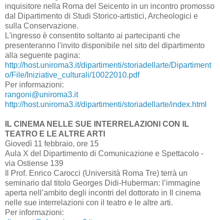
inquisitore nella Roma del Seicento in un incontro promosso
dal Dipartimento di Studi Storico-artistici, Archeologici e
sulla Conservazione.
L'ingresso è consentito soltanto ai partecipanti che
presenteranno l'invito disponibile nel sito del dipartimento
alla seguente pagina:
http://host.uniroma3.it/dipartimenti/storiadellarte/Dipartiment
o/File/Iniziative_culturali/10022010.pdf
Per informazioni:
rangoni@uniroma3.it
http://host.uniroma3.it/dipartimenti/storiadellarte/index.html
IL CINEMA NELLE SUE INTERRELAZIONI CON IL
TEATRO E LE ALTRE ARTI
Giovedì 11 febbraio, ore 15
Aula X del Dipartimento di Comunicazione e Spettacolo -
via Ostiense 139
Il Prof. Enrico Carocci (Università Roma Tre) terrà un
seminario dal titolo Georges Didi-Huberman: l’immagine
aperta nell’ambito degli incontri del dottorato in Il cinema
nelle sue interrelazioni con il teatro e le altre arti.
Per informazioni: