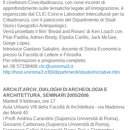
Il cineforum Cinecittadinanza, con nove incontri di
approfondimento sulle tematiche legate all'immigrazione, è
organizzato dal CLIC-Corsi e Laboratori Interculturali per la
Cittadinanza, con il patrocinio del Dipartimento di Studi
Storici Geografici Antropologici.
Verrà proiettato il film ‘Bread and Roses’ di Ken Loach con
Pilar Padilla, Adrien Brody, Elpidia Carillo, Jack McGee,
Gorge Lopez.
Introduce Gaetano Sabatini, docente di Storia Economica
presso la Facoltà di Lettere e Filosofia
Per informazioni e programma completo:
tel. 06 57338468
clic@uniroma3.it
http://host.uniroma3.it:80/dipartimenti/stusto/iniziative.htm
ARCH.IT.ARCH, DIALOGHI DI ARCHEOLOGIA E
ARCHITETTURA, SEMINARI 2005/2006
Martedì 9 febbraio, ore 17
Aula Urbano VIII della Facoltà di Architettura - via Madonna
dei Monti 40
I Proff. Andrea Carandini (Sapienza Università di Roma),
Giovanni Carbonara (Sapienza Università di Roma),