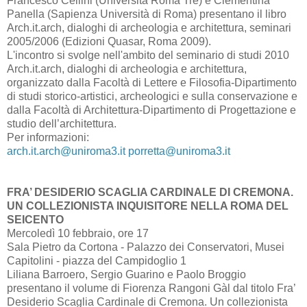
Francesco Cellini (Università Roma Tre) e Clementina
Panella (Sapienza Università di Roma) presentano il libro
Arch.it.arch, dialoghi di archeologia e architettura, seminari
2005/2006 (Edizioni Quasar, Roma 2009).
L'incontro si svolge nell'ambito del seminario di studi 2010
Arch.it.arch, dialoghi di archeologia e architettura,
organizzato dalla Facoltà di Lettere e Filosofia-Dipartimento
di studi storico-artistici, archeologici e sulla conservazione e
dalla Facoltà di Architettura-Dipartimento di Progettazione e
studio dell’architettura.
Per informazioni:
arch.it.arch@uniroma3.it
porretta@uniroma3.it
FRA’ DESIDERIO SCAGLIA CARDINALE DI CREMONA.
UN COLLEZIONISTA INQUISITORE NELLA ROMA DEL
SEICENTO
Mercoledì 10 febbraio, ore 17
Sala Pietro da Cortona - Palazzo dei Conservatori, Musei
Capitolini - piazza del Campidoglio 1
Liliana Barroero, Sergio Guarino e Paolo Broggio
presentano il volume di Fiorenza Rangoni Gàl dal titolo Fra’
Desiderio Scaglia Cardinale di Cremona. Un collezionista