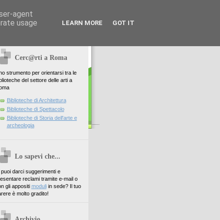
user-agent
erate usage
LEARN MORE
GOT IT
Cerc@rti a Roma
o strumento per orientarsi tra le
blioteche del settore delle arti a
oma
Biblioteche di Architettura
Biblioteche di Spettacolo
Biblioteche di Storia dell'arte e
archeologia
Lo sapevi che...
. puoi darci suggerimenti e
esentare reclami tramite e-mail o
n gli appositi
moduli
in sede? Il tuo
rere è molto gradito!
Archivio