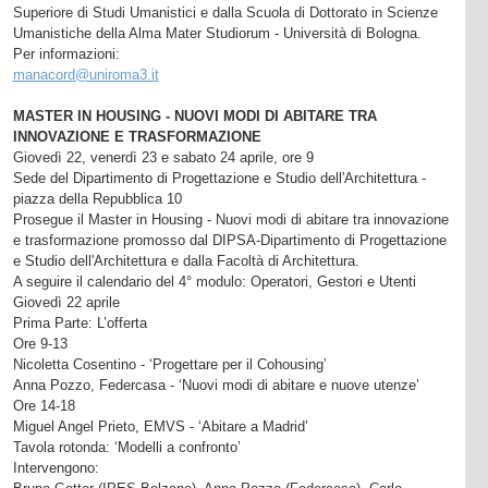
Superiore di Studi Umanistici e dalla Scuola di Dottorato in Scienze
Umanistiche della Alma Mater Studiorum - Università di Bologna.
Per informazioni:
manacord@uniroma3.it
MASTER IN HOUSING - NUOVI MODI DI ABITARE TRA
INNOVAZIONE E TRASFORMAZIONE
Giovedì 22, venerdì 23 e sabato 24 aprile, ore 9
Sede del Dipartimento di Progettazione e Studio dell'Architettura -
piazza della Repubblica 10
Prosegue il Master in Housing - Nuovi modi di abitare tra innovazione
e trasformazione promosso dal DIPSA-Dipartimento di Progettazione
e Studio dell'Architettura e dalla Facoltà di Architettura.
A seguire il calendario del 4° modulo: Operatori, Gestori e Utenti
Giovedì 22 aprile
Prima Parte: L’offerta
Ore 9-13
Nicoletta Cosentino - ‘Progettare per il Cohousing’
Anna Pozzo, Federcasa - ‘Nuovi modi di abitare e nuove utenze’
Ore 14-18
Miguel Angel Prieto, EMVS - ‘Abitare a Madrid’
Tavola rotonda: ‘Modelli a confronto’
Intervengono: