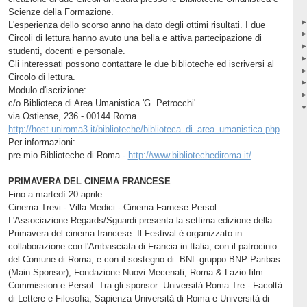
Scienze della Formazione.
L'esperienza dello scorso anno ha dato degli ottimi risultati. I due
Circoli di lettura hanno avuto una bella e attiva partecipazione di
studenti, docenti e personale.
Gli interessati possono contattare le due biblioteche ed iscriversi al
Circolo di lettura.
Modulo d'iscrizione:
c/o Biblioteca di Area Umanistica 'G. Petrocchi'
via Ostiense, 236 - 00144 Roma
http://host.uniroma3.it/biblioteche/biblioteca_di_area_umanistica.php
Per informazioni:
pre.mio Biblioteche di Roma -
http://www.bibliotechediroma.it/
PRIMAVERA DEL CINEMA FRANCESE
Fino a martedì 20 aprile
Cinema Trevi - Villa Medici - Cinema Farnese Persol
L'Associazione Regards/Sguardi presenta la settima edizione della
Primavera del cinema francese. Il Festival è organizzato in
collaborazione con l'Ambasciata di Francia in Italia, con il patrocinio
del Comune di Roma, e con il sostegno di: BNL-gruppo BNP Paribas
(Main Sponsor); Fondazione Nuovi Mecenati; Roma & Lazio film
Commission e Persol. Tra gli sponsor: Università Roma Tre - Facoltà
di Lettere e Filosofia; Sapienza Università di Roma e Università di