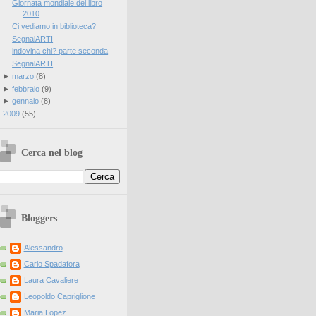
Giornata mondiale del libro
2010
Ci vediamo in biblioteca?
SegnalARTI
indovina chi? parte seconda
SegnalARTI
►
marzo
(
8
)
►
febbraio
(
9
)
►
gennaio
(
8
)
►
2009
(
55
)
Cerca nel blog
Bloggers
Alessandro
Carlo Spadafora
Laura Cavaliere
Leopoldo Capriglione
Maria Lopez