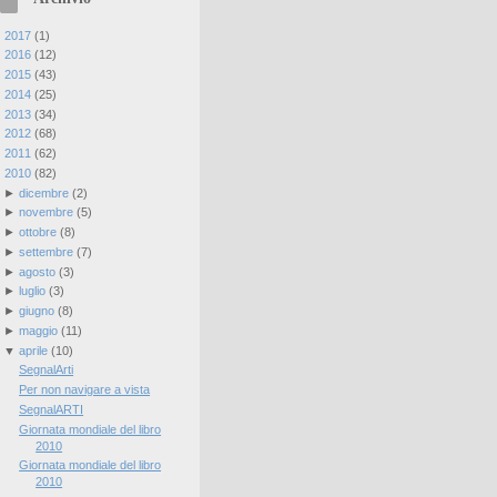
►
2017
(
1
)
►
2016
(
12
)
►
2015
(
43
)
►
2014
(
25
)
►
2013
(
34
)
►
2012
(
68
)
►
2011
(
62
)
▼
2010
(
82
)
►
dicembre
(
2
)
►
novembre
(
5
)
►
ottobre
(
8
)
►
settembre
(
7
)
►
agosto
(
3
)
►
luglio
(
3
)
►
giugno
(
8
)
►
maggio
(
11
)
▼
aprile
(
10
)
SegnalArti
Per non navigare a vista
SegnalARTI
Giornata mondiale del libro
2010
Giornata mondiale del libro
2010