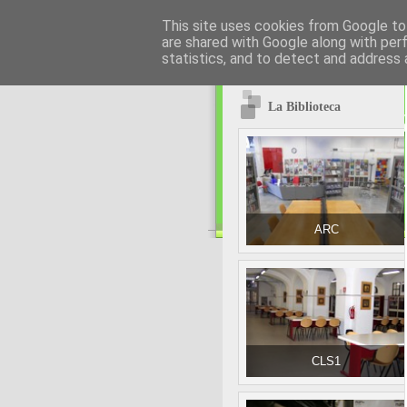
This site uses cookies from Google to 
are shared with Google along with per
statistics, and to detect and address 
La Biblioteca
ARC
CLS1