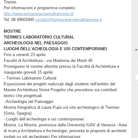
Trieste.
Per informazioni e programma completo:
http://www.primaveracinemafrancese.it/
Tel. 06 68601845
contact@primaveracinemafrancese.it
MOSTRE
TIERMES LABORATORIO CULTURAL
ARCHEOLOGIA NEL PAESAGGIO
LUOGHI DELL’ACHEOLOGIA E USI CONTEMPORANEI
Fino a venerdì 23 aprile
Facoltà di Architettura - via Madonna dei Monti 40
Proseguono le mostre allestite presso la Facoltà di Architettura e
inaugurate giovedì 15 aprile:
- Tiermes Laboratorio Cultural
Esposizione dei progetti realizzati dagli studenti nell'ambito del
Master Architettura Storia Progetto che prevedono sia contributi
teorici che progettuali.
- Archeologia nel Paesaggio
Mostra fotografica di Laura Pujia sul sito archeologico di Tiermes
(Soria, Spagna)
- Luoghi dell’archeologia e usi contemporanei
Mostra. La Mostra, promossa dalla Università IUAV di Venezia - Area
di ricerca Architettura e Archeologie, presenta le proposte di architetti
invitati su siti archeologici Per informazioni: