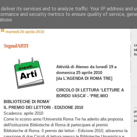
deliver its services and to analyze traffic. Your IP address and 
formance and security metrics to ensure quality of service, gen
abuse.
martedì 20 aprile 2010
SegnalARTI
Un
bi
R
Attività di Ateneo da lunedì 19 a
domenica 25 aprile 2010
[da L'AGENDA DI ROMA TRE]
CIRCOLO DI LETTURA ‘LETTURE A
BORDO VASCA’ - ‘PRE.MIO
BIBLIOTECHE DI ROMA’
..
IL PREMIO DEI LETTORI - EDIZIONE 2010
pr
Scadenza: aprile 2010
co
Come lo scorso anno l'Università Roma Tre ha aderito alla proposta
pa
dell'Istituzione Biblioteche di Roma di partecipare al premio
Biblioteche di Roma. Il premio dei lettori - Edizione 2010, attraverso la
creazione di due Circoli di lettura presso le Biblioteche Umanistica e