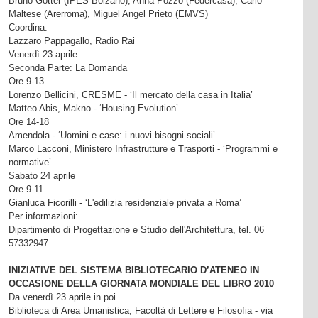
Bruno Gotter (IPES Bolzano), Anna Pozzo (Federcasa), Carlo
Maltese (Arerroma), Miguel Angel Prieto (EMVS)
Coordina:
Lazzaro Pappagallo, Radio Rai
Venerdì 23 aprile
Seconda Parte: La Domanda
Ore 9-13
Lorenzo Bellicini, CRESME - ‘Il mercato della casa in Italia’
Matteo Abis, Makno - ‘Housing Evolution’
Ore 14-18
Amendola - ‘Uomini e case: i nuovi bisogni sociali’
Marco Lacconi, Ministero Infrastrutture e Trasporti - ‘Programmi e
normative’
Sabato 24 aprile
Ore 9-11
Gianluca Ficorilli - ‘L'edilizia residenziale privata a Roma’
Per informazioni:
Dipartimento di Progettazione e Studio dell'Architettura, tel. 06
57332947
INIZIATIVE DEL SISTEMA BIBLIOTECARIO D’ATENEO IN
OCCASIONE DELLA GIORNATA MONDIALE DEL LIBRO 2010
Da venerdì 23 aprile in poi
Biblioteca di Area Umanistica, Facoltà di Lettere e Filosofia - via