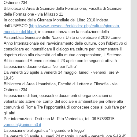
Ostiense 234
Biblioteca di Area di Scienze della Formazione, Facoltà di Scienze
della Formazione - via Milazzo 11
In occasione della Giornata Mondiale del Libro 2010 indetta
dall’UNESCO (
http://www.unesco.it/cni/index.php/cultura/giornata-
mondiale-del-libro
), in concomitanza con la risoluzione della
Assemblea Generale delle Nazioni Unite di celebrare il 2010 come
Anno Internazionale del ravvicinamento delle culture, con l’obiettivo di
consolidare ed intensificare il dialogo tra culture per incrementare il
rispetto etico alla diversità ed alla mutua comprensione, il Sistema
Bibliotecario d’Ateneo celebra il 23 aprile con le seguenti attività:
Esposizione documentaria ‘Noi per l’altro’
Da venerdì 23 aprile a venerdì 14 maggio, lunedì - venerdì, ore 9-
19.45
Biblioteca di Area Umanistica, Facoltà di Lettere e Filosofia - via
Ostiense 234
Esposizione di libri, opuscoli e documenti di organizzazioni di
volontariato attive nei campi del sociale e ambientale per offrire alla
comunità di Roma Tre l’opportunità di conoscere cosa si può fare per
gli altri
Per informazioni: Dott.ssa M. Rita Varricchio, tel. 06 57338315
varricch@uniroma3.it
Esposizione bibliografica ‘Ti guardo e ti leggo’
Da venerdì 23 aprile a lunedì 24 maggio, lunedì - venerdì, ore 9-19.45