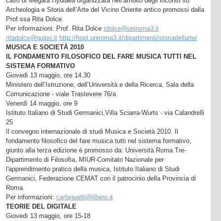
caso di Megara Hyblaea organizzata nell’ambito degli incontri su
Archeologia e Storia dell’Arte del Vicino Oriente antico promossi dalla
Prof.ssa Rita Dolce.
Per informazioni: Prof. Rita Dolce
rdolce@uniroma3.it
ritadolce@quipo.it
http://host.uniroma3.it/dipartimenti/storiadellarte/
MUSICA E SOCIETÀ 2010
IL FONDAMENTO FILOSOFICO DEL FARE MUSICA TUTTI NEL
SISTEMA FORMATIVO
Giovedì 13 maggio, ore 14.30
Ministero dell’Istruzione, dell’Università e della Ricerca, Sala della
Comunicazione - viale Trastevere 76/a
Venerdì 14 maggio, ore 9
Istituto Italiano di Studi Germanici,Villa Sciarra-Wurts - via Calandrelli
25
Il convegno internazionale di studi Musica e Società 2010. Il
fondamento filosofico del fare musica tutti nel sistema formativo,
giunto alla terza edizione è promosso da: Università Roma Tre-
Dipartimento di Filosofia, MIUR-Comitato Nazionale per
l'apprendimento pratico della musica, Istituto Italiano di Studi
Germanici, Federazione CEMAT con il patrocinio della Provincia di
Roma.
Per informazioni:
carlaguetti@libero.it
TEORIE DEL DIGITALE
Giovedì 13 maggio, ore 15-18