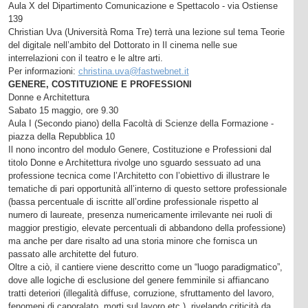
Aula X del Dipartimento Comunicazione e Spettacolo - via Ostiense
139
Christian Uva (Università Roma Tre) terrà una lezione sul tema Teorie
del digitale nell’ambito del Dottorato in Il cinema nelle sue
interrelazioni con il teatro e le altre arti.
Per informazioni:
christina.uva@fastwebnet.it
GENERE, COSTITUZIONE E PROFESSIONI
Donne e Architettura
Sabato 15 maggio, ore 9.30
Aula I (Secondo piano) della Facoltà di Scienze della Formazione -
piazza della Repubblica 10
Il nono incontro del modulo Genere, Costituzione e Professioni dal
titolo Donne e Architettura rivolge uno sguardo sessuato ad una
professione tecnica come l’Architetto con l’obiettivo di illustrare le
tematiche di pari opportunità all’interno di questo settore professionale
(bassa percentuale di iscritte all’ordine professionale rispetto al
numero di laureate, presenza numericamente irrilevante nei ruoli di
maggior prestigio, elevate percentuali di abbandono della professione)
ma anche per dare risalto ad una storia minore che fornisca un
passato alle architette del futuro.
Oltre a ciò, il cantiere viene descritto come un “luogo paradigmatico”,
dove alle logiche di esclusione del genere femminile si affiancano
tratti deteriori (illegalità diffuse, corruzione, sfruttamento del lavoro,
fenomeni di caporalato, morti sul lavoro etc.), rivelando criticità da