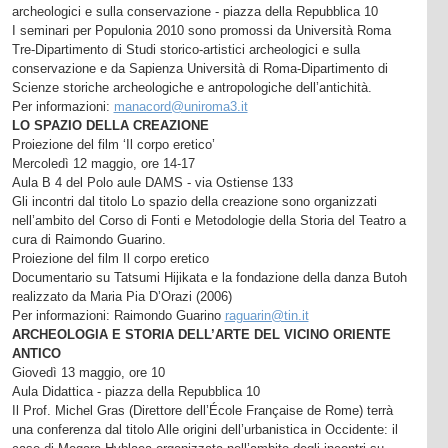
archeologici e sulla conservazione - piazza della Repubblica 10
I seminari per Populonia 2010 sono promossi da Università Roma
Tre-Dipartimento di Studi storico-artistici archeologici e sulla
conservazione e da Sapienza Università di Roma-Dipartimento di
Scienze storiche archeologiche e antropologiche dell’antichità.
Per informazioni:
manacord@uniroma3.it
LO SPAZIO DELLA CREAZIONE
Proiezione del film ‘Il corpo eretico’
Mercoledì 12 maggio, ore 14-17
Aula B 4 del Polo aule DAMS - via Ostiense 133
Gli incontri dal titolo Lo spazio della creazione sono organizzati
nell’ambito del Corso di Fonti e Metodologie della Storia del Teatro a
cura di Raimondo Guarino.
Proiezione del film Il corpo eretico
Documentario su Tatsumi Hijikata e la fondazione della danza Butoh
realizzato da Maria Pia D’Orazi (2006)
Per informazioni: Raimondo Guarino
raguarin@tin.it
ARCHEOLOGIA E STORIA DELL’ARTE DEL VICINO ORIENTE
ANTICO
Giovedì 13 maggio, ore 10
Aula Didattica - piazza della Repubblica 10
Il Prof. Michel Gras (Direttore dell’École Française de Rome) terrà
una conferenza dal titolo Alle origini dell’urbanistica in Occidente: il