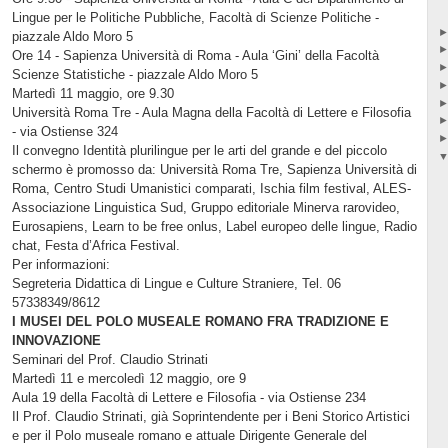
Lingue per le Politiche Pubbliche, Facoltà di Scienze Politiche -
piazzale Aldo Moro 5
Ore 14 - Sapienza Università di Roma - Aula ‘Gini’ della Facoltà
Scienze Statistiche - piazzale Aldo Moro 5
Martedì 11 maggio, ore 9.30
Università Roma Tre - Aula Magna della Facoltà di Lettere e Filosofia
- via Ostiense 324
Il convegno Identità plurilingue per le arti del grande e del piccolo
schermo è promosso da: Università Roma Tre, Sapienza Università di
Roma, Centro Studi Umanistici comparati, Ischia film festival, ALES-
Associazione Linguistica Sud, Gruppo editoriale Minerva rarovideo,
Eurosapiens, Learn to be free onlus, Label europeo delle lingue, Radio
chat, Festa d’Africa Festival.
Per informazioni:
Segreteria Didattica di Lingue e Culture Straniere, Tel. 06
57338349/8612
I MUSEI DEL POLO MUSEALE ROMANO FRA TRADIZIONE E
INNOVAZIONE
Seminari del Prof. Claudio Strinati
Martedì 11 e mercoledì 12 maggio, ore 9
Aula 19 della Facoltà di Lettere e Filosofia - via Ostiense 234
Il Prof. Claudio Strinati, già Soprintendente per i Beni Storico Artistici
e per il Polo museale romano e attuale Dirigente Generale del