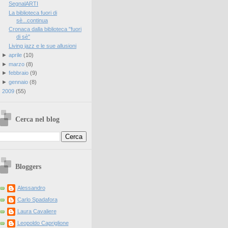
SegnalARTI
La biblioteca fuori di
sè...continua
Cronaca dalla biblioteca "fuori
di sè"
Living jazz e le sue allusioni
►
aprile
(
10
)
►
marzo
(
8
)
►
febbraio
(
9
)
►
gennaio
(
8
)
►
2009
(
55
)
Cerca nel blog
Bloggers
Alessandro
Carlo Spadafora
Laura Cavaliere
Leopoldo Capriglione