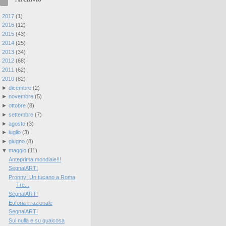
►
2017
(
1
)
►
2016
(
12
)
►
2015
(
43
)
►
2014
(
25
)
►
2013
(
34
)
►
2012
(
68
)
►
2011
(
62
)
▼
2010
(
82
)
►
dicembre
(
2
)
►
novembre
(
5
)
►
ottobre
(
8
)
►
settembre
(
7
)
►
agosto
(
3
)
►
luglio
(
3
)
►
giugno
(
8
)
▼
maggio
(
11
)
Anteprima mondiale!!!
SegnalARTI
Pronny! Un tucano a Roma
Tre...
SegnalARTI
Euforia irrazionale
SegnalARTI
Sul nulla e su qualcosa