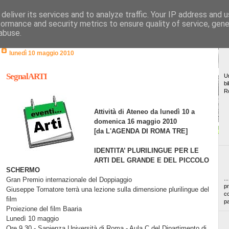
deliver its services and to analyze traffic. Your IP address and 
formance and security metrics to ensure quality of service, gen
abuse.
lunedì 10 maggio 2010
SegnalARTI
Un
bi
R
Attività di Ateneo da lunedì 10 a
domenica 16 maggio 2010
[da L'AGENDA DI ROMA TRE]
IDENTITA’ PLURILINGUE PER LE
ARTI DEL GRANDE E DEL PICCOLO
SCHERMO
..
Gran Premio internazionale del Doppiaggio
pr
Giuseppe Tornatore terrà una lezione sulla dimensione plurilingue del
co
film
pa
Proiezione del film Baaria
Lunedì 10 maggio
Ore 9.30 - Sapienza Università di Roma - Aula C del Dipartimento di