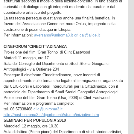
strutturati secondo il modello della lezione-concerto, in uno spazio di
curiosità e di dialogo con gli interpreti moderato dai curatori e dal
coordinatore artistico del progetto.
La rassegna persegue quest’anno anche una finalità benefica, in
favore dell’Associazione Gocce nel mare Onlus, impegnata nella
costruzione di pozzi d’acqua in Etiopia.
Per informazioni:
aversano@uniroma3.it
ori.cai@alice.it
CINEFORUM ‘CINECITTADINANZA’
Proiezione del film ‘Gran Torino’ di Clint Eastwood
Martedì 11 maggio, ore 17
Sala del Consiglio del Dipartimento di Studi Storici Geografici
Antropologici - via Ostiense 234
Prosegue il cineforum Cinecittadinanza, nove incontri di
approfondimento sulle tematiche legate all’immigrazione, organizzato
dal CLIC-Corsi e Laboratori Interculturali per la Cittadinanza, con il
patrocinio del Dipartimento di Studi Storici Geografici Antropologici.
Proiezione del film Gran Torino (Usa, 2008) di Clint Eastwood
Per informazioni e programma completo:
tel. 06 57338468
clic@uniroma3.it
http://host.uniroma3.it/dipartimenti/stusto/iniziative.htm
SEMINARI PER POPULONIA 2010
Mercoledì 12 maggio, ore 10.30
Aula didattica (Primo piano) del Dipartimento di studi storico-artistici,