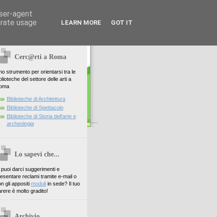
user-agent
erate usage
LEARN MORE
GOT IT
Cerc@rti a Roma
o strumento per orientarsi tra le
blioteche del settore delle arti a
oma
Biblioteche di Architettura
Biblioteche di Spettacolo
Biblioteche di Storia dell'arte e
archeologia
Lo sapevi che...
. puoi darci suggerimenti e
esentare reclami tramite e-mail o
n gli appositi
moduli
in sede? Il tuo
rere è molto gradito!
Archivio