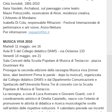
Città Invisibili, 1991-2010
Ilaria Vasdeki, Archabout, sul paesaggio come teatro
Mauro Petruzziello, osservatore di Aksè, residenza creativa,
L’Arboreto di Mondaino
Isabella Di Cola, responsabile Rifrazioni - Festival Internazionale di
performance e arti visive, Anzio-Nettuno
Per informazioni:
raguarin@tin.it
MUSICA VIVA 2010
Martedì 11 maggio, ore 16
Aula B 5 del Collegio didattico DAMS - via Ostiense 133
Venerdì 14 maggio, ore 21
Sala Concerti della Scuola Popolare di Musica di Testaccio - piazza
Giustiniani 4/a
Prosegue la seconda edizione della rassegna Musica viva (immer
leise, aber bestimmt Prima le parole - dopo la musica!), organizzata
dal Collegio didattico DAMS e dal Dipartimento Comunicazione e
Spettacolo dell’Università Roma Tre di concerto con la Scuola
Popolare di Musica di Testaccio.
La rassegna, a cura di Luca Aversano e Giovanni Guanti, con il
coordinamento artistico di Orietta Caianiello, nasce con l’intento di
promuovere le attività di didattica e ricerca musicologiche svolte
nell’ambito delle rispettive istituzioni. Il calendario prevede sei incontri