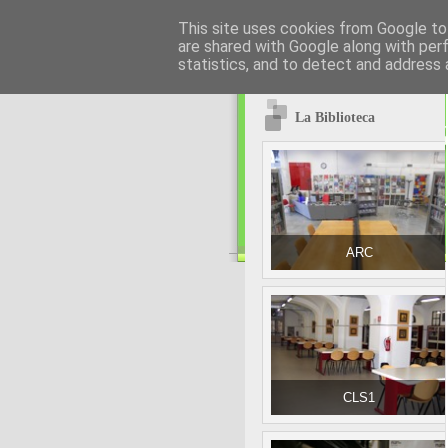
This site uses cookies from Google to 
are shared with Google along with per
statistics, and to detect and address 
La Biblioteca
ARC
CLS1