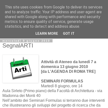
This site uses cookies from Google to deliver its services
Biblio@rti in
and to analyze traffic. Your IP address and user-agent are
shared with Google along with performance and security
metrics to ensure quality of service, generate usage
Il Blog della Biblioteca di Area delle arti per condividere
statistics, and to detect and address abuse.
informazioni iniziative incontri
LEARN MORE
GOT IT
mercoledì 9 giugno 2010
SegnalARTI
Attività di Ateneo da lunedì 7 a
domenica 13 giugno 2010
[da L'AGENDA DI ROMA TRE]
SEMINARI FORMULAS
Martedì 8 giugno, ore 14
Aula Sirleto (Primo piano) della Facoltà di Architettura - via
Madonna dei Monti 40
Nell’ambito dei Seminari Formulas si terranno due interventi
che illustreranno gli sviluppi del progetto di ricerca che da