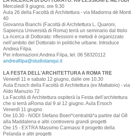
LA RICERCA DI DOTTORATO: RIFLESSIONI E METODI
Mercoledì 9 giugno, ore 9.30
Aula 26 della Facoltà di Architettura - via Madonna dè Monti
40
Giovanna Bianchi (Facoltà di Architettura L. Quaroni,
Sapienza Università di Roma) terrà un seminario dal titolo
La ricerca di Dottorato: riflessioni e metodi è organizzato
nell’ambito del Dottorato in politiche urbane. Introduce
Andrea Filpa.
Per informazioni:Andrea Filpa, tel. 06 58320112
andreafilpa@studiotanqui.it
LA FESTA DELL'ARCHITETTURA A ROMA TRE
Venerdì 11 e sabato 12 giugno, dalle ore 10.30
Aula Ersoch della Facoltà di Architettura (ex Mattatoio) - via
Aldo Manuzio 72
La Facoltà di Architettura ospiterà la Festa dell'architettura
che si terrà aRoma dal 9 al 12 giugno. Aula Ersoch
Venerdì 11 giugno
Ore 10.30 - NODI Stefano Boeri*centralità*a partire dal G8
alla Maddalena e altri controversi grandi progetti
Ore 15 - EXTRA Massimo Carmassi Il progetto della
Pelanda e altri progetti