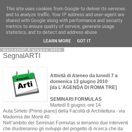
This site uses cookies from Google to deliver its services
Biblio@rti in
and to analyze traffic. Your IP address and user-agent are
shared with Google along with performance and security
metrics to ensure quality of service, generate usage
Il Blog della Biblioteca di Area delle arti per condividere
statistics, and to detect and address abuse.
informazioni iniziative incontri
LEARN MORE
GOT IT
mercoledì 9 giugno 2010
SegnalARTI
Attività di Ateneo da lunedì 7 a
domenica 13 giugno 2010
[da L'AGENDA DI ROMA TRE]
SEMINARI FORMULAS
Martedì 8 giugno, ore 14
Aula Sirleto (Primo piano) della Facoltà di Architettura - via
Madonna dei Monti 40
Nell’ambito dei Seminari Formulas si terranno due interventi
che illustreranno gli sviluppi del progetto di ricerca che da