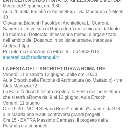
LA RICERCA DI DOTTORATO: RIFLESSIONI E METODI
Mercoledì 9 giugno, ore 9.30
Aula 26 della Facoltà di Architettura - via Madonna dè Monti
40
Giovanna Bianchi (Facoltà di Architettura L. Quaroni,
Sapienza Università di Roma) terrà un seminario dal titolo
La ricerca di Dottorato: riflessioni e metodi è organizzato
nell’ambito del Dottorato in politiche urbane. Introduce
Andrea Filpa.
Per informazioni:Andrea Filpa, tel. 06 58320112
andreafilpa@studiotanqui.it
LA FESTA DELL'ARCHITETTURA A ROMA TRE
Venerdì 11 e sabato 12 giugno, dalle ore 10.30
Aula Ersoch della Facoltà di Architettura (ex Mattatoio) - via
Aldo Manuzio 72
La Facoltà di Architettura ospiterà la Festa dell'architettura
che si terrà aRoma dal 9 al 12 giugno. Aula Ersoch
Venerdì 11 giugno
Ore 10.30 - NODI Stefano Boeri*centralità*a partire dal G8
alla Maddalena e altri controversi grandi progetti
Ore 15 - EXTRA Massimo Carmassi Il progetto della
Pelanda e altri progetti