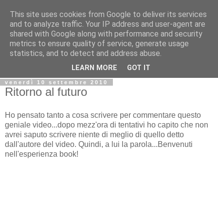
This site uses cookies from Google to deliver its services
Biblio@rti in
and to analyze traffic. Your IP address and user-agent are
shared with Google along with performance and security
metrics to ensure quality of service, generate usage
Il Blog della Biblioteca di Area delle arti per condividere
statistics, and to detect and address abuse.
informazioni iniziative incontri
LEARN MORE
GOT IT
venerdì 10 settembre 2010
Ritorno al futuro
Ho pensato tanto a cosa scrivere per commentare questo
geniale video...dopo mezz'ora di tentativi ho capito che non
avrei saputo scrivere niente di meglio di quello detto
dall'autore del video. Quindi, a lui la parola...Benvenuti
nell'esperienza book!