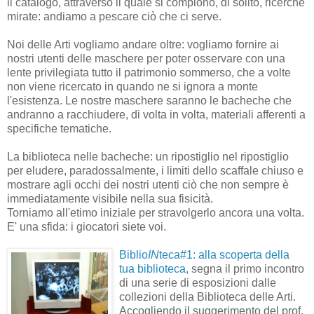
il catalogo, attraverso il quale si compiono, di solito, ricerche
mirate: andiamo a pescare ciò che ci serve.
Noi delle Arti vogliamo andare oltre: vogliamo fornire ai
nostri utenti delle maschere per poter osservare con una
lente privilegiata tutto il patrimonio sommerso, che a volte
non viene ricercato in quando ne si ignora a monte
l'esistenza. Le nostre maschere saranno le bacheche che
andranno a racchiudere, di volta in volta, materiali afferenti a
specifiche tematiche.
La biblioteca nelle bacheche: un ripostiglio nel ripostiglio
per eludere, paradossalmente, i limiti dello scaffale chiuso e
mostrare agli occhi dei nostri utenti ciò che non sempre è
immediatamente visibile nella sua fisicità.
Torniamo all'etimo iniziale per stravolgerlo ancora una volta.
E' una sfida: i giocatori siete voi.
Biblio
IN
teca#1: alla scoperta della
tua biblioteca
, segna il primo incontro
di una serie di esposizioni dalle
collezioni della Biblioteca delle Arti.
Accogliendo il suggerimento del prof.