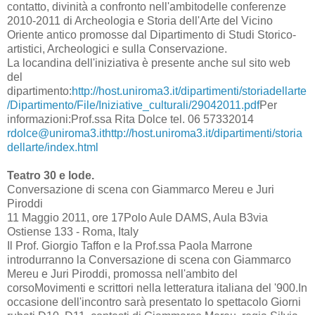
contatto, divinità a confronto nell'ambitodelle conferenze
2010-2011 di Archeologia e Storia dell'Arte del Vicino
Oriente antico promosse dal Dipartimento di Studi Storico-
artistici, Archeologici e sulla Conservazione.
La locandina dell'iniziativa è presente anche sul sito web
del
dipartimento:
http://host.uniroma3.it/dipartimenti/storiadellarte
/Dipartimento/File/Iniziative_culturali/29042011.pdf
Per
informazioni:Prof.ssa Rita Dolce tel. 06 57332014
rdolce@uniroma3.it
http://host.uniroma3.it/dipartimenti/storia
dellarte/index.html
Teatro 30 e lode.
Conversazione di scena con Giammarco Mereu e Juri
Piroddi
11 Maggio 2011, ore 17Polo Aule DAMS, Aula B3via
Ostiense 133 - Roma, Italy
Il Prof. Giorgio Taffon e la Prof.ssa Paola Marrone
introdurranno la Conversazione di scena con Giammarco
Mereu e Juri Piroddi, promossa nell'ambito del
corsoMovimenti e scrittori nella letteratura italiana del '900.In
occasione dell'incontro sarà presentato lo spettacolo Giorni