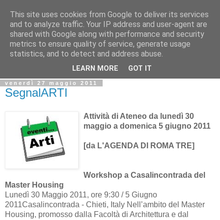
This site uses cookies from Google to deliver its services
Biblio@rti in
and to analyze traffic. Your IP address and user-agent are
shared with Google along with performance and security
metrics to ensure quality of service, generate usage
Il Blog della Biblioteca di Area delle arti per condividere
statistics, and to detect and address abuse.
informazioni iniziative incontri
LEARN MORE
GOT IT
venerdì 27 maggio 2011
SegnalARTI
Attività di Ateneo da lunedì 30
maggio a domenica 5 giugno 2011
[da L'AGENDA DI ROMA TRE]
Workshop a Casalincontrada del
Master Housing
Lunedì 30 Maggio 2011, ore 9:30 / 5 Giugno
2011Casalincontrada - Chieti, Italy Nell’ambito del Master
Housing, promosso dalla Facoltà di Architettura e dal