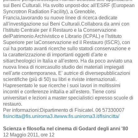
sui Beni Culturali. Ha svolto unpost-doc all'ESRF (European
Syncrotron Radiation Facility), a Grenoble,
Francia,lavorando su nuove linee di ricerca dedicate
all'investigazione sui Beni Culturali.Collabora da anni con
l'Istituto Centrale per il Restauro e la Conservazione
delPatrimonio Archivistico e Librario (ICPAL) e l'Istituto
Superiore per laConservazione ed il Restauro (ISCR), con
cui ha portato avanti ricerche sullo statodi conservazione e
la caratterizzazione di importanti oggetti d'arte e
sitiarcheologici in Italia e all'estero. Ha da poco avviato una
nuova linea di ricercasullo studio dei materiali impiegati
nell'arte contemporanea. E' autrice di diversepubblicazioni
scientifiche (più di 50) su libri e riviste internazionali.
Hapresentato le sue ricerche i suoi lavori in moltissimi
incontri e conferenze inItalia e all'estero. Tiene corsi
universitari e lezioni a master specialistici epresso scuole di
restauro.
Per informazioni:Dipartimento di Fisicatel. 06 57330007
fisincitta@fis.uniroma3.itwww.fis.uniroma3.it/fisincitta/
Scienza e filosofia nel cinema di Godard degli anni '80
12 Maggio 2011, ore 12