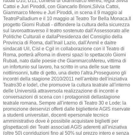
rubati D10, D11, contesti di Giammarco Mereu, regia Silvia
Cattoi e Juri Piroddi, con Giancarlo Brioni,Silvia Cattoi,
Giammarco Mereu e Juri Piroddi, in scena il 9 maggio al
TeatroPalladium e il 10 maggio al Teatro Tor Bella Monaca.Il
progetto Giorni Rubati - diffondere la cultura della sicurezza
sul lavoroattraverso il teatro sostenuto dall'Assessorato alle
Politiche Culturali e dallaPresidenza del Consiglio della
Provincia di Roma, dall'Inail Lazio, dall'Anmil e daitre
sindacati Uil, Cisl e Cgil in collaborazione con il Teatro di
Roma, porterà aRoma in diversi spazi lo spettacolo Giorni
Rubati, nato dalle poesie che GiammarcoMereu, vittima di
un infortunio sul lavoro, ha scritto in una delle sue tante
nottiinsonni, tutte di getto, una dietro l'altra.Proseguono gli
incontri della stagione 2010/2011 nell'ambito dell'iniziativa
Teatro30 e lode!, che promuove la cultura teatrale all'interno
delle Università attraversola realizzazione di incontri e
conversazioni di scena con i protagonisti dellastagione
teatrale romana. Sempre all'interno di Teatro 30 e Lode: la
promozione deiservizi offerti dalle biglietterie AGIS riservate
a studenti universitari, docenti epersonale tecnico
amministrativo dove è possibile acquistare biglietti per
glispettacoli dei Teatri associati AGIS aderenti all'iniziativa
(oltre 50) conriduzioni fino al 50% sul prezzo intero e senza