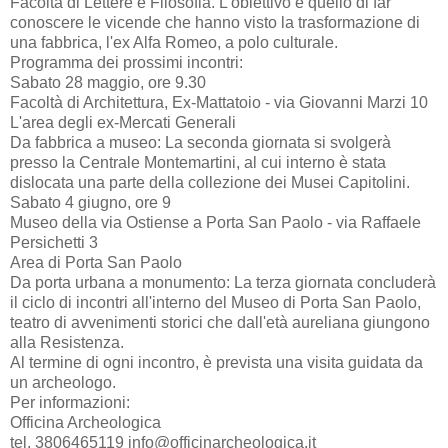
Facoltà di Lettere e Filosofia. L'obiettivo è quello di far
conoscere le vicende che hanno visto la trasformazione di
una fabbrica, l'ex Alfa Romeo, a polo culturale.
Programma dei prossimi incontri:
Sabato 28 maggio, ore 9.30
Facoltà di Architettura, Ex-Mattatoio - via Giovanni Marzi 10
L'area degli ex-Mercati Generali
Da fabbrica a museo: La seconda giornata si svolgerà
presso la Centrale Montemartini, al cui interno è stata
dislocata una parte della collezione dei Musei Capitolini.
Sabato 4 giugno, ore 9
Museo della via Ostiense a Porta San Paolo - via Raffaele
Persichetti 3
Area di Porta San Paolo
Da porta urbana a monumento: La terza giornata concluderà
il ciclo di incontri all'interno del Museo di Porta San Paolo,
teatro di avvenimenti storici che dall'età aureliana giungono
alla Resistenza.
Al termine di ogni incontro, è prevista una visita guidata da
un archeologo.
Per informazioni:
Officina Archeologica
tel. 3806465119 info@officinarcheologica.it