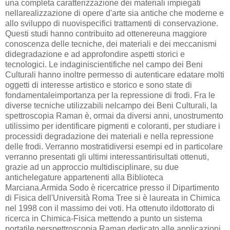
una completa caratterizzazione dei materiali impiegati
nellarealizzazione di opere d'arte sia antiche che moderne e
allo sviluppo di nuovispecifici trattamenti di conservazione.
Questi studi hanno contribuito ad ottenereuna maggiore
conoscenza delle tecniche, dei materiali e dei meccanismi
didegradazione e ad approfondire aspetti storici e
tecnologici. Le indaginiscientifiche nel campo dei Beni
Culturali hanno inoltre permesso di autenticare edatare molti
oggetti di interesse artistico e storico e sono state di
fondamentaleimportanza per la repressione di frodi. Fra le
diverse tecniche utilizzabili nelcampo dei Beni Culturali, la
spettroscopia Raman è, ormai da diversi anni, unostrumento
utilissimo per identificare pigmenti e coloranti, per studiare i
processidi degradazione dei materiali e nella repressione
delle frodi. Verranno mostratidiversi esempi ed in particolare
verranno presentati gli ultimi interessantirisultati ottenuti,
grazie ad un approccio multidisciplinare, su due
antichelegature appartenenti alla Biblioteca
Marciana.Armida Sodo è ricercatrice presso il Dipartimento
di Fisica dell'Università Roma Tree si è laureata in Chimica
nel 1998 con il massimo dei voti. Ha ottenuto ildottorato di
ricerca in Chimica-Fisica mettendo a punto un sistema
portatile perspettroscopia Raman dedicato alle applicazioni