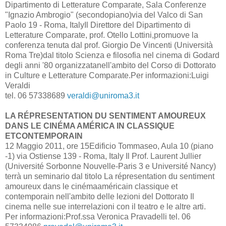
Dipartimento di Letterature Comparate, Sala Conferenze
"Ignazio Ambrogio" (secondopiano)via del Valco di San
Paolo 19 - Roma, ItalyIl Direttore del Dipartimento di
Letterature Comparate, prof. Otello Lottini,promuove la
conferenza tenuta dal prof. Giorgio De Vincenti (Università
Roma Tre)dal titolo Scienza e filosofia nel cinema di Godard
degli anni '80 organizzatanell'ambito del Corso di Dottorato
in Culture e Letterature Comparate.Per informazioni:Luigi
Veraldi
tel. 06 57338689
veraldi@uniroma3.it
LA RÉPRESENTATION DU SENTIMENT AMOUREUX
DANS LE CINÉMA AMÉRICA IN CLASSIQUE
ETCONTEMPORAIN
12 Maggio 2011, ore 15Edificio Tommaseo, Aula 10 (piano
-1) via Ostiense 139 - Roma, Italy Il Prof. Laurent Jullier
(Université Sorbonne Nouvelle-Paris 3 e Université Nancy)
terrà un seminario dal titolo La répresentation du sentiment
amoureux dans le cinémaaméricain classique et
contemporain nell'ambito delle lezioni del Dottorato Il
cinema nelle sue interrelazioni con il teatro e le altre arti.
Per informazioni:Prof.ssa Veronica Pravadelli tel. 06