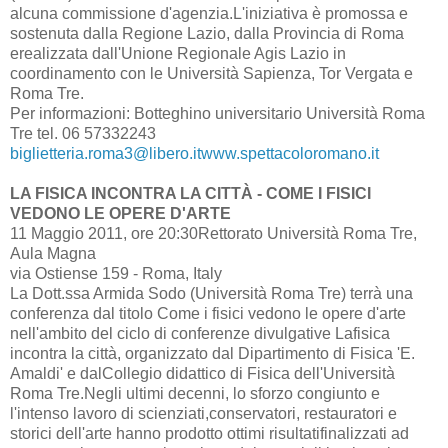
alcuna commissione d'agenzia.L'iniziativa è promossa e
sostenuta dalla Regione Lazio, dalla Provincia di Roma
erealizzata dall'Unione Regionale Agis Lazio in
coordinamento con le Università Sapienza, Tor Vergata e
Roma Tre.
Per informazioni: Botteghino universitario Università Roma
Tre tel. 06 57332243
biglietteria.roma3@libero.itwww.spettacoloromano.it
LA FISICA INCONTRA LA CITTÀ - COME I FISICI
VEDONO LE OPERE D'ARTE
11 Maggio 2011, ore 20:30Rettorato Università Roma Tre,
Aula Magna
via Ostiense 159 - Roma, Italy
La Dott.ssa Armida Sodo (Università Roma Tre) terrà una
conferenza dal titolo Come i fisici vedono le opere d'arte
nell'ambito del ciclo di conferenze divulgative Lafisica
incontra la città, organizzato dal Dipartimento di Fisica 'E.
Amaldi' e dalCollegio didattico di Fisica dell'Università
Roma Tre.Negli ultimi decenni, lo sforzo congiunto e
l'intenso lavoro di scienziati,conservatori, restauratori e
storici dell'arte hanno prodotto ottimi risultatifinalizzati ad