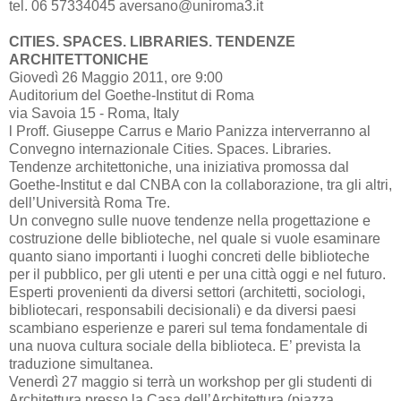
tel. 06 57334045 aversano@uniroma3.it
CITIES. SPACES. LIBRARIES. TENDENZE
ARCHITETTONICHE
Giovedì 26 Maggio 2011, ore 9:00
Auditorium del Goethe-Institut di Roma
via Savoia 15 - Roma, Italy
l Proff. Giuseppe Carrus e Mario Panizza interverranno al
Convegno internazionale Cities. Spaces. Libraries.
Tendenze architettoniche, una iniziativa promossa dal
Goethe-Institut e dal CNBA con la collaborazione, tra gli altri,
dell’Università Roma Tre.
Un convegno sulle nuove tendenze nella progettazione e
costruzione delle biblioteche, nel quale si vuole esaminare
quanto siano importanti i luoghi concreti delle biblioteche
per il pubblico, per gli utenti e per una città oggi e nel futuro.
Esperti provenienti da diversi settori (architetti, sociologi,
bibliotecari, responsabili decisionali) e da diversi paesi
scambiano esperienze e pareri sul tema fondamentale di
una nuova cultura sociale della biblioteca. E’ prevista la
traduzione simultanea.
Venerdì 27 maggio si terrà un workshop per gli studenti di
Architettura presso la Casa dell’Architettura (piazza