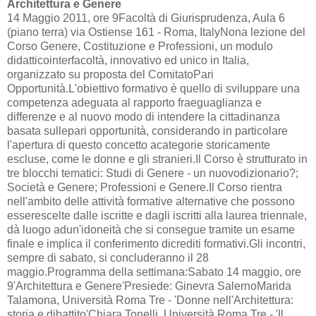
Architettura e Genere
14 Maggio 2011, ore 9Facoltà di Giurisprudenza, Aula 6
(piano terra) via Ostiense 161 - Roma, ItalyNona lezione del
Corso Genere, Costituzione e Professioni, un modulo
didatticointerfacoltà, innovativo ed unico in Italia,
organizzato su proposta del ComitatoPari
Opportunità.L'obiettivo formativo è quello di sviluppare una
competenza adeguata al rapporto fraeguaglianza e
differenze e al nuovo modo di intendere la cittadinanza
basata sullepari opportunità, considerando in particolare
l'apertura di questo concetto acategorie storicamente
escluse, come le donne e gli stranieri.Il Corso è strutturato in
tre blocchi tematici: Studi di Genere - un nuovodizionario?;
Società e Genere; Professioni e Genere.Il Corso rientra
nell'ambito delle attività formative alternative che possono
esserescelte dalle iscritte e dagli iscritti alla laurea triennale,
dà luogo adun'idoneità che si consegue tramite un esame
finale e implica il conferimento dicrediti formativi.Gli incontri,
sempre di sabato, si concluderanno il 28
maggio.Programma della settimana:Sabato 14 maggio, ore
9'Architettura e Genere'Presiede: Ginevra SalernoMarida
Talamona, Università Roma Tre - 'Donne nell'Architettura:
storia e dibattito'Chiara Tonelli, Università Roma Tre - 'Il