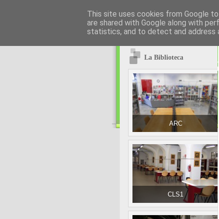
This site uses cookies from Google to 
are shared with Google along with per
statistics, and to detect and address 
La Biblioteca
ARC
CLS1