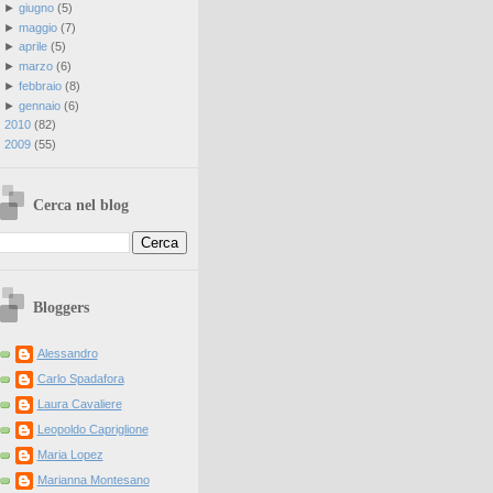
►
giugno
(
5
)
►
maggio
(
7
)
►
aprile
(
5
)
►
marzo
(
6
)
►
febbraio
(
8
)
►
gennaio
(
6
)
►
2010
(
82
)
►
2009
(
55
)
Cerca nel blog
Bloggers
Alessandro
Carlo Spadafora
Laura Cavaliere
Leopoldo Capriglione
Maria Lopez
Marianna Montesano