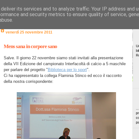
deliver its services and to analyze traffic. Your IP address and 
formance and security metrics to ensure quality of service, gen
abuse.
venerdì 25 novembre 2011
Mens sana in corpore sano
Un
bi
R
Salve. Il giorno 22 novembre siamo stati invitati alla presentazione
della VII Edizione del campionato Interfacoltà di calcio a 5 maschile
per parlare del progetto "
Biblioteca per lo sport
".
Ci ha rappresentato la collega Flaminia Stinco ed ecco il racconto
della nostra corrispondente:
..
pr
co
pa