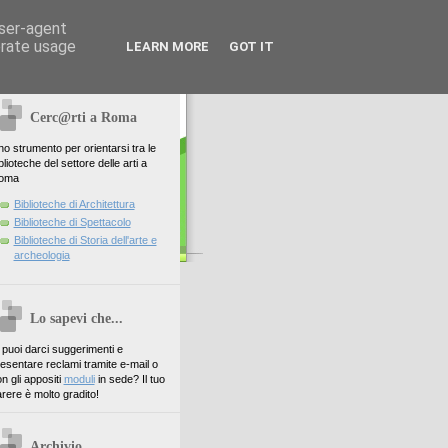
user-agent
erate usage
LEARN MORE
GOT IT
Cerc@rti a Roma
o strumento per orientarsi tra le
blioteche del settore delle arti a
oma
Biblioteche di Architettura
Biblioteche di Spettacolo
Biblioteche di Storia dell'arte e
archeologia
Lo sapevi che...
. puoi darci suggerimenti e
esentare reclami tramite e-mail o
n gli appositi
moduli
in sede? Il tuo
rere è molto gradito!
Archivio