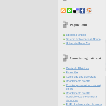
Pagine Utili
Biblioteca virtuale
Sistema bibliotecario di Ateneo
Università Roma Tre
Cassetta degli attrezzi
Guida alla Biblioteca
Ricerc@rti
Come si fa una bibliografia
Regolamento prestito
Prestito: prenotazioni e rinnovi
on line
Regolamento prestito
interbibliotecario e fornitura
documenti
FIAF. Una banca dati di cinema