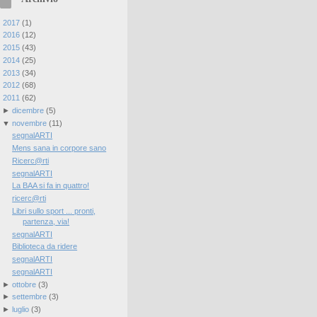
►
2017
(
1
)
►
2016
(
12
)
►
2015
(
43
)
►
2014
(
25
)
►
2013
(
34
)
►
2012
(
68
)
▼
2011
(
62
)
►
dicembre
(
5
)
▼
novembre
(
11
)
segnalARTI
Mens sana in corpore sano
Ricerc@rti
segnalARTI
La BAA si fa in quattro!
ricerc@rti
Libri sullo sport ... pronti,
partenza, via!
segnalARTI
Biblioteca da ridere
segnalARTI
segnalARTI
►
ottobre
(
3
)
►
settembre
(
3
)
►
luglio
(
3
)