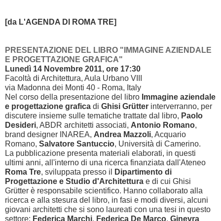
[da L'AGENDA DI ROM
A TRE]
PRESENTAZIONE DEL LIBRO "IMMAGINE AZIENDALE
E PROGETTAZIONE GRAFICA"
Lunedì 14 Novembre 2011, ore 17:30
Facoltà di Architettura, Aula Urbano VIII
via Madonna dei Monti 40 - Roma, Italy
Nel corso della presentazione del libro
Immagine aziendale
e progettazione grafica
di
Ghisi Grütter
interverranno, per
discutere insieme sulle tematiche trattate dal libro,
Paolo
Desideri
, ABDR architetti associati,
Antonio Romano
,
brand designer INAREA,
Andrea Mazzoli
, Acquario
Romano,
Salvatore Santuccio
, Università di Camerino.
La pubblicazione presenta materiali elaborati, in questi
ultimi anni, all'interno di una ricerca finanziata dall'Ateneo
Roma Tre
, sviluppata presso il
Dipartimento di
Progettazione e Studio d'Architettura
e di cui Ghisi
Grütter è responsabile scientifico. Hanno collaborato alla
ricerca e alla stesura del libro, in fasi e modi diversi, alcuni
giovani architetti che si sono laureati con una tesi in questo
settore:
Federica Marchi
,
Federica De Marco
,
Ginevra