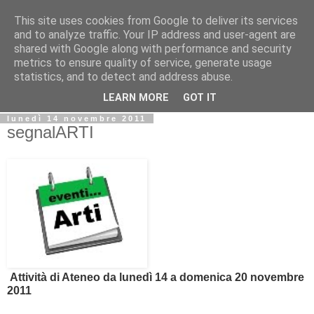
This site uses cookies from Google to deliver its services
Biblio@rti in
and to analyze traffic. Your IP address and user-agent are
shared with Google along with performance and security
metrics to ensure quality of service, generate usage
Il Blog della Biblioteca di Area delle arti per condividere
statistics, and to detect and address abuse.
informazioni iniziative incontri
LEARN MORE
GOT IT
lunedì 14 novembre 2011
segnalARTI
Attività di Ateneo da lunedì 14 a domenica 20 novembre
2011