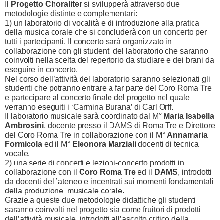
Il
Progetto Choraliter
si svilupperà attraverso due
metodologie distinte e complementari:
1) un laboratorio di vocalità e di introduzione alla pratica
della musica corale che si concluderà con un concerto per
tutti i partecipanti. Il concerto sarà organizzato in
collaborazione con gli studenti del laboratorio che saranno
coinvolti nella scelta del repertorio da studiare e dei brani da
eseguire in concerto.
Nel corso dell’attività del laboratorio saranno selezionati gli
studenti che potranno entrare a far parte del Coro Roma Tre
e partecipare al concerto finale del progetto nel quale
verranno eseguiti i ‘Carmina Burana’ di Carl Orff.
Il laboratorio musicale sarà coordinato dal M°
Maria Isabella
Ambrosini
, docente presso il DAMS di Roma Tre e Direttore
del Coro Roma Tre in collaborazione con il M°
Annamaria
Formicola
ed il M°
Eleonora Marziali
docenti di tecnica
vocale.
2) una serie di concerti e lezioni-concerto prodotti in
collaborazione con il
Coro Roma Tre
ed il
DAMS
, introdotti
da docenti dell’ateneo e incentrati sui momenti fondamentali
della produzione musicale corale.
Grazie a queste due metodologie didattiche gli studenti
saranno coinvolti nel progetto sia come fruitori di prodotti
dell’attività musicale, introdotti all’ascolto critico della