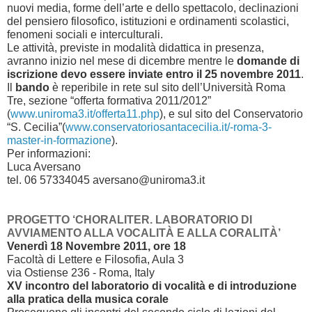
nuovi media, forme dell’arte e dello spettacolo, declinazioni
del pensiero filosofico, istituzioni e ordinamenti scolastici,
fenomeni sociali e interculturali.
Le attività, previste in modalità didattica in presenza,
avranno inizio nel mese di dicembre mentre le
domande di
iscrizione devo essere inviate entro il 25 novembre 2011
.
Il
bando
è reperibile in rete sul sito dell’Università Roma
Tre, sezione “offerta formativa 2011/2012”
(
www.uniroma3.it/offerta11.php
), e sul sito del Conservatorio
“S. Cecilia”(
www.conservatoriosantacecilia.it/-roma-3-
master-in-formazione
).
Per informazioni:
Luca Aversano
tel. 06 57334045 aversano@uniroma3.it
PROGETTO ‘CHORALITER. LABORATORIO DI
AVVIAMENTO ALLA VOCALITÀ E ALLA CORALITÀ’
Venerdì 18 Novembre 2011, ore 18
Facoltà di Lettere e Filosofia, Aula 3
via Ostiense 236 - Roma, Italy
XV incontro del laboratorio di vocalità e di introduzione
alla pratica della musica corale