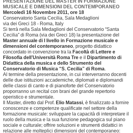
PRESENTAZIONE DEL MASTER IN FORMAZIONE
MUSICALE E DIMENSIONI DEL CONTEMPORANEO
Mercoledì 16 Novembre 2011, ore 18
Conservatorio Santa Cecilia, Sala Medaglioni
via dei Greci 18 - Roma, Italy
Si terrà nella Sala Medaglioni del Conservatorio “Santa
Cecilia” di Roma (via dei Greci 18) la presentazione del
Master annuale di I livello in Formazione musicale e
dimensioni del contemporaneo
, progetto didattico
concordato in convenzione tra la
Facoltà di Lettere e
Filosofia dell’Università Roma Tre
e il
Dipartimento di
Didattica della musica e dello Strumento del
Conservatorio di Musica “S. Cecilia” di Roma
.
Al termine della presentazione, in cui interverranno docenti
delle due istituzioni accademiche, diplomati e diplomandi
delle classi di canto e di pianoforte del Conservatorio
proporranno un recital con brani del grande repertorio
operistico e strumentale.
Il Master, diretto dal Prof.
Elio Matassi
, è finalizzato a fornire
conoscenze e competenze qualificate nel settore della
formazione musicale: sviluppare la capacità di interpretare il
ruolo della musica e la sua funzione pedagogica sul piano
sociale e culturale; offrire soluzioni e strumenti didattici in
relazione alle molteplici dimensioni del contemporaneo: