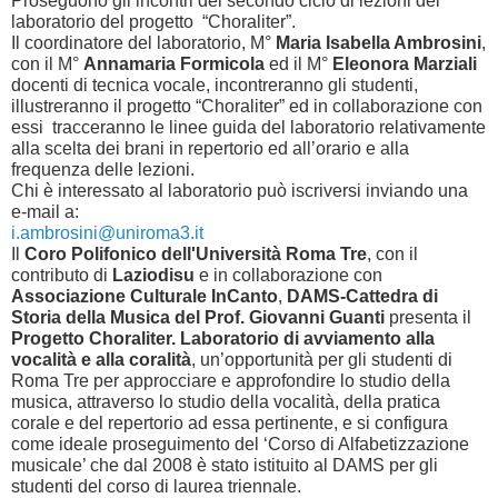
Proseguono gli incontri del secondo ciclo di lezioni del
laboratorio del progetto “Choraliter”.
Il coordinatore del laboratorio, M°
Maria Isabella Ambrosini
,
con il M°
Annamaria Formicola
ed il M°
Eleonora Marziali
docenti di tecnica vocale, incontreranno gli studenti,
illustreranno il progetto “Choraliter” ed in collaborazione con
essi tracceranno le linee guida del laboratorio relativamente
alla scelta dei brani in repertorio ed all’orario e alla
frequenza delle lezioni.
Chi è interessato al laboratorio può iscriversi inviando una
e-mail a:
i.ambrosini@uniroma3.it
Il
Coro Polifonico dell'Università Roma Tre
, con il
contributo di
Laziodisu
e in collaborazione con
Associazione Culturale InCanto
,
DAMS-Cattedra di
Storia della Musica del Prof. Giovanni Guanti
presenta il
Progetto Choraliter. Laboratorio di avviamento alla
vocalità e alla coralità
, un’opportunità per gli studenti di
Roma Tre per approcciare e approfondire lo studio della
musica, attraverso lo studio della vocalità, della pratica
corale e del repertorio ad essa pertinente, e si configura
come ideale proseguimento del ‘Corso di Alfabetizzazione
musicale’ che dal 2008 è stato istituito al DAMS per gli
studenti del corso di laurea triennale.