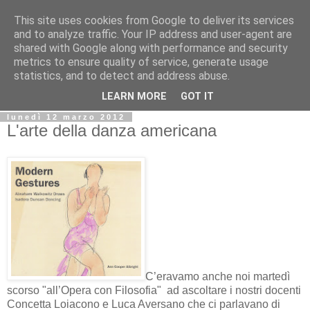
This site uses cookies from Google to deliver its services
Biblio@rti in
and to analyze traffic. Your IP address and user-agent are
shared with Google along with performance and security
metrics to ensure quality of service, generate usage
Il Blog della Biblioteca di Area delle arti per condividere
statistics, and to detect and address abuse.
informazioni iniziative incontri
LEARN MORE
GOT IT
lunedì 12 marzo 2012
L'arte della danza americana
C’eravamo anche noi martedì
scorso "all’Opera con Filosofia"
ad ascoltare i nostri docenti
Concetta Loiacono e Luca Aversano che ci parlavano di