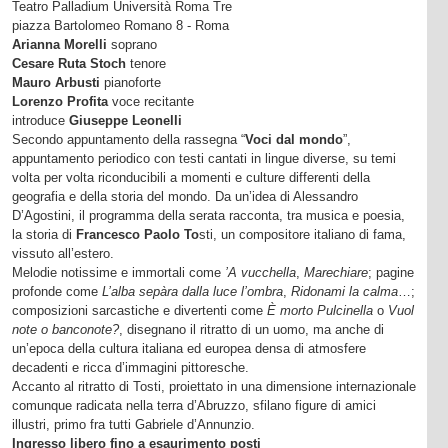
Teatro Palladium Università Roma Tre
piazza Bartolomeo Romano 8 - Roma
Arianna Morelli
soprano
Cesare Ruta Stoch
tenore
Mauro Arbusti
pianoforte
Lorenzo Profita
voce recitante
introduce
Giuseppe Leonelli
Secondo appuntamento della rassegna “
Voci dal mondo
”,
appuntamento periodico con testi cantati in lingue diverse, su temi
volta per volta riconducibili a momenti e culture differenti della
geografia e della storia del mondo. Da un’idea di Alessandro
D’Agostini, il programma della serata racconta, tra musica e poesia,
la storia di
Francesco Paolo To
sti, un compositore italiano di fama,
vissuto all’estero.
Melodie notissime e immortali come
’A vucchella
,
Marechiare
; pagine
profonde come
L’alba sepàra dalla luce l’ombra
,
Ridonami la calma
…;
composizioni sarcastiche e divertenti come
È morto Pulcinella
o
Vuol
note o banconote?
, disegnano il ritratto di un uomo, ma anche di
un’epoca della cultura italiana ed europea densa di atmosfere
decadenti e ricca d’immagini pittoresche.
Accanto al ritratto di Tosti, proiettato in una dimensione internazionale
comunque radicata nella terra d’Abruzzo, sfilano figure di amici
illustri, primo fra tutti Gabriele d’Annunzio.
Ingresso libero fino a esaurimento posti