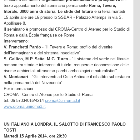
terzo appuntamento del seminario permanente
Roma, Tevere,
litorale. 3000 anni di storia. Le sfide del futuro
e si terrà martedì
15 aprile alle ore 16 presso lo SSBAR - Palazzo Altemps in via S.
Apollinare 8.
Il seminario è promosso dal CROMA-Centro di Ateneo per lo Studio di
Roma e dalla École française de Rome.
Interverranno:
V. Franchetti Pardo
- "Il Tevere e Roma: profilo del divenire
dell’immaginario e del sistema insediativo"
S. Gallico
,
M.P. Sette
,
M.G. Turco
- "Il sistema del verde nel litorale
romano tra storia e interventi di tutela: recupero e riconnessione delle
risorse ambientali attraverso parchi archeologici e naturalistici"
V. Montanari
- "Gli interventi ad Ostia Antica e il dibattito sul restauro
nella prima metà del Novecento"
Per informazioni:
CROMA - Centro di Ateneo per lo Studio di Roma
tel. 06 57334016/4214
croma@uniroma3.it
www.croma.uniroma3.it
UN ITALIANO A LONDRA. IL SALOTTO DI FRANCESCO PAOLO
TOSTI
Martedì 15 Aprile 2014, ore 20:30