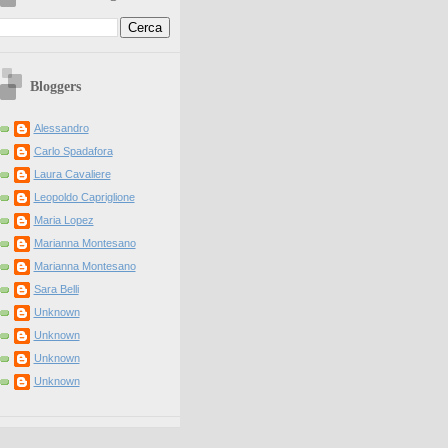
Bloggers
Alessandro
Carlo Spadafora
Laura Cavaliere
Leopoldo Capriglione
Maria Lopez
Marianna Montesano
Marianna Montesano
Sara Belli
Unknown
Unknown
Unknown
Unknown