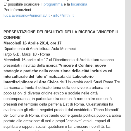
E' possibile scaricare il
programma
e la
locandina
Per informazioni:
luca.aversano@uniroma3.it
-
info@mthi.it
PRESENTAZIONE DEI RISULTATI DELLA RICERCA 'VINCERE IL
CONFINE'
Mercoledì 16 Aprile 2014, ore 17
Dipartimento di Architettura, Aula Musmeci
largo G.B. Marzi 10 - Roma
Mercoledì 16 aprile alle 17 al Dipartimento di Architettura saranno
presentati i risultati della ricerca "
Vincere il Confine: nuove
strategie e pratiche nella costruzione della città inclusiva ed
interculturale del futuro
" realizzata dal
Laboratorio
interdisciplinare di Arte Civica
dell'Università degli Studi Roma Tre.
La ricerca affronta il delicato tema della convivenza urbana tra
popolazioni di diversa origine etnico e sociale nelle città
contemporanea, in particolare tra comunità rom e altre comunità
presenti nel territorio della periferia Est di Roma. Quest'analisi ha
evidenziato gli effetti negativi prodotti dal cosiddetto "Piano Nomadi"
del Comune di Roma, mostrando come questa politica pubblica abbia
portato alla creazione di veri e propri "enclave" etnici, capaci di
squilibrare rapporti sociali quotidiani e far crescere i conflitti. La