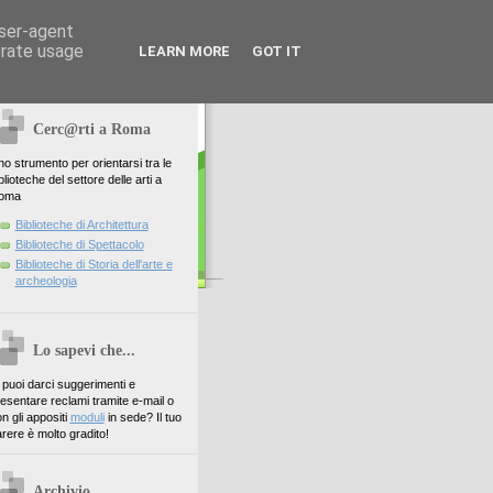
user-agent
erate usage
LEARN MORE
GOT IT
Cerc@rti a Roma
o strumento per orientarsi tra le
blioteche del settore delle arti a
oma
Biblioteche di Architettura
Biblioteche di Spettacolo
Biblioteche di Storia dell'arte e
archeologia
Lo sapevi che...
. puoi darci suggerimenti e
esentare reclami tramite e-mail o
n gli appositi
moduli
in sede? Il tuo
rere è molto gradito!
Archivio