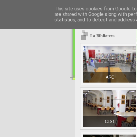
This site uses cookies from Google to 
are shared with Google along with per
statistics, and to detect and address 
La Biblioteca
ARC
CLS1