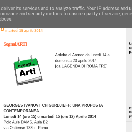
deliver its services and to analyze traffic. Your IP address and 
formance and security metrics to ensure quality of service, gen
abuse.
martedì 15 aprile 2014
SegnalARTI
Un
bi
R
Attività di Ateneo da lunedì 14 a
domenica 20 aprile 2014
[da L'AGENDA DI ROMA TRE]
..
GEORGES IVANOVITCH GURDJIEFF: UNA PROPOSTA
pr
CONTEMPORANEA
co
Lunedì 14 (ore 15) e martedì 15 (ore 12) Aprile 2014
pa
Polo Aule DAMS, Aula B2
via Ostiense 133b - Roma