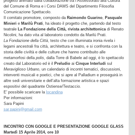
progetto animato dalla collaborazione tra l’Assessorato alla Cultura
del Comune di Roma e i Corsi DAMS del Dipartimento Filosofia
Comunicazione Spettacolo.
Il comitato promotore, composto da
Raimondo Guarino
,
Pasquale
Minieri
e
Marilù Prati
, ha ideato il progetto che, partendo dal testo
teatrale
La Fondazione della Città, rivista architettonica
di Renato
Nicolini, ha dato vita al laboratorio condotto da Marilù Prati.
La Fondazione della Città
, testo che con illuminata ironia rivela i
legami ancestrali fra città, architettura e teatro, e si confronta con la
storia delle civiltà e delle culture che hanno contribuito alle
metamorfosi della
polis,
dalla Torre di Babele ad oggi, è lo spettacolo
creato dal Laboratorio ed è il
Preludio
ai
Cinque Interludi
sul
Meraviglioso Urbano
, un calendario di incontri tematici, discussioni,
interventi musicali e poetici, che si apre al Palladium e proseguirà in
altre sedi universitarie e dell’alta formazione artistica e spazi
espositivi del quadrante Ostiense/Testaccio.
E' possibile scaricare la
locandina
Per informazioni:
Sara Papini
sar.papini@gmail.com
INCONTRO CON GOOGLE E PRESENTAZIONE GOOGLE GLASS
Martedì 15 Aprile 2014, ore 10