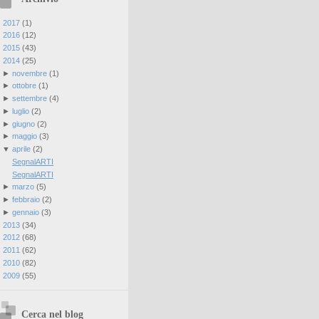
►
2017
(
1
)
►
2016
(
12
)
►
2015
(
43
)
▼
2014
(
25
)
►
novembre
(
1
)
►
ottobre
(
1
)
►
settembre
(
4
)
►
luglio
(
2
)
►
giugno
(
2
)
►
maggio
(
3
)
▼
aprile
(
2
)
SegnalARTI
SegnalARTI
►
marzo
(
5
)
►
febbraio
(
2
)
►
gennaio
(
3
)
►
2013
(
34
)
►
2012
(
68
)
►
2011
(
62
)
►
2010
(
82
)
►
2009
(
55
)
Cerca nel blog