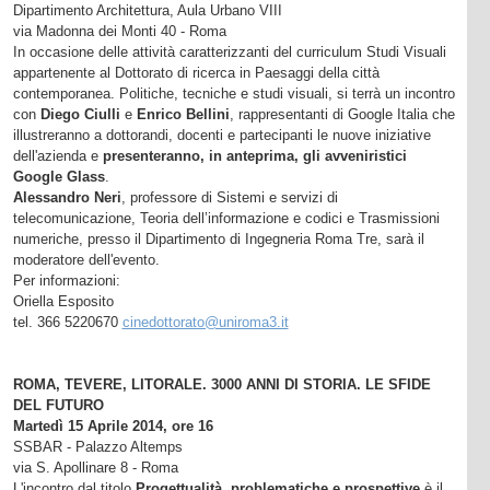
Dipartimento Architettura, Aula Urbano VIII
via Madonna dei Monti 40 - Roma
In occasione delle attività caratterizzanti del curriculum Studi Visuali
appartenente al Dottorato di ricerca in Paesaggi della città
contemporanea. Politiche, tecniche e studi visuali, si terrà un incontro
con
Diego Ciulli
e
Enrico Bellini
, rappresentanti di Google Italia che
illustreranno a dottorandi, docenti e partecipanti le nuove iniziative
dell'azienda e
presenteranno, in anteprima, gli avveniristici
Google Glass
.
Alessandro Neri
, professore di Sistemi e servizi di
telecomunicazione, Teoria dell’informazione e codici e Trasmissioni
numeriche, presso il Dipartimento di Ingegneria Roma Tre, sarà il
moderatore dell'evento.
Per informazioni:
Oriella Esposito
tel. 366 5220670
cinedottorato@uniroma3.it
ROMA, TEVERE, LITORALE. 3000 ANNI DI STORIA. LE SFIDE
DEL FUTURO
Martedì 15 Aprile 2014, ore 16
SSBAR - Palazzo Altemps
via S. Apollinare 8 - Roma
L'incontro dal titolo
Progettualità, problematiche e prospettive
è il