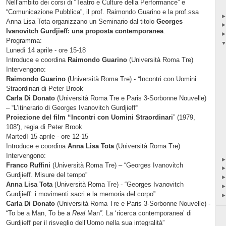
Nell’ambito dei corsi di “Teatro e Culture della Performance” e
“Comunicazione Pubblica”, il prof. Raimondo Guarino e la prof.ssa
Anna Lisa Tota organizzano un Seminario dal titolo
Georges
Ivanovitch Gurdjieff: una proposta contemporanea
.
Programma:
Lunedì 14 aprile - ore 15-18
Introduce e coordina
Raimondo Guarino
(Università Roma Tre)
Intervengono:
Raimondo Guarino
(Università Roma Tre) -
“
Incontri con Uomini
Straordinari di Peter Brook”
Carla Di Donato
(Università Roma Tre e Paris 3-Sorbonne Nouvelle)
– “L’itinerario di
Georges Ivanovitch Gurdjieff
”
Proiezione del film “Incontri con Uomini Straordinari
” (1979,
108’), regia di Peter Brook
Martedì 15 aprile - ore 12-15
Introduce e coordina
Anna Lisa Tota
(Università Roma Tre)
Intervengono:
Franco Ruffini
(Università Roma Tre) – “
Georges Ivanovitch
Gurdjieff. Misure del tempo”
Anna Lisa Tota
(Università Roma Tre) - “
Georges Ivanovitch
Gurdjieff: i movimenti sacri e la memoria del corpo”
Carla Di Donato
(Università Roma Tre e Paris 3-Sorbonne Nouvelle) -
“To be a Man, To
be a
Real
Man
”.
La ‘ricerca contemporanea’ di
Gurdjieff per il risveglio dell’Uomo nella sua integralità”