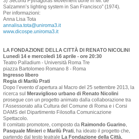
3)
“
Second Pythagoras Movement done in Mr. de
Salzamnn’s lighting system in San Francisco” (1974).
Per informazioni:
Anna Lisa Tota
annalisa.tota@uniroma3.it
www.dicospe.uniroma3.it
LA FONDAZIONE DELLA CITTÀ DI RENATO NICOLINI
Lunedì 14 e mercoledì 16 aprile - ore 20:30
Teatro Palladium - Università Roma Tre
piazza Bartolomeo Romano 8 - Roma
Ingresso libero
Regia di Marilù Prati
Dopo l’evento d’apertura al Macro del 25 settembre 2013, la
ricerca sul
Meraviglioso urbano di Renato Nicolini
prosegue con un progetto animato dalla collaborazione tra
l’Assessorato alla Cultura del Comune di Roma e i Corsi
DAMS del Dipartimento Filosofia Comunicazione
Spettacolo.
Il comitato promotore, composto da
Raimondo Guarino
,
Pasquale Minieri
e
Marilù Prati
, ha ideato il progetto che,
partendo dal testo teatrale
La Fondazione della Città,