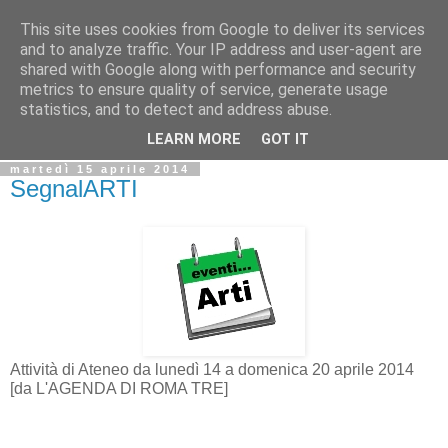
This site uses cookies from Google to deliver its services
Biblio@rti in
and to analyze traffic. Your IP address and user-agent are
shared with Google along with performance and security
metrics to ensure quality of service, generate usage
Il Blog della Biblioteca di Area delle arti per condividere
statistics, and to detect and address abuse.
informazioni iniziative incontri
LEARN MORE
GOT IT
martedì 15 aprile 2014
SegnalARTI
Attività di Ateneo da lunedì 14 a domenica 20 aprile 2014
[da L'AGENDA DI ROMA TRE]