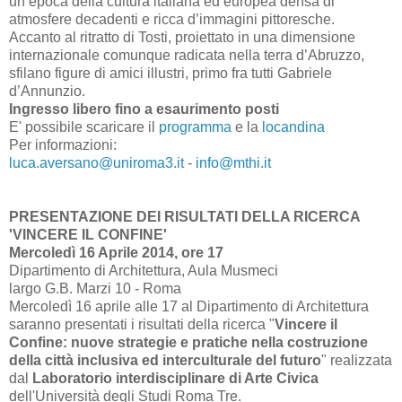
un’epoca della cultura italiana ed europea densa di
atmosfere decadenti e ricca d’immagini pittoresche.
Accanto al ritratto di Tosti, proiettato in una dimensione
internazionale comunque radicata nella terra d’Abruzzo,
sfilano figure di amici illustri, primo fra tutti Gabriele
d’Annunzio.
Ingresso libero fino a esaurimento posti
E' possibile scaricare il
programma
e la
locandina
Per informazioni:
luca.aversano@uniroma3.it
-
info@mthi.it
PRESENTAZIONE DEI RISULTATI DELLA RICERCA
'VINCERE IL CONFINE'
Mercoledì 16 Aprile 2014, ore 17
Dipartimento di Architettura, Aula Musmeci
largo G.B. Marzi 10 - Roma
Mercoledì 16 aprile alle 17 al Dipartimento di Architettura
saranno presentati i risultati della ricerca "
Vincere il
Confine: nuove strategie e pratiche nella costruzione
della città inclusiva ed interculturale del futuro
" realizzata
dal
Laboratorio interdisciplinare di Arte Civica
dell'Università degli Studi Roma Tre.