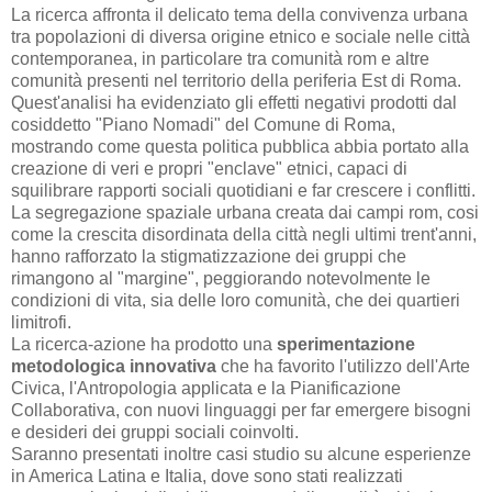
La ricerca affronta il delicato tema della convivenza urbana
tra popolazioni di diversa origine etnico e sociale nelle città
contemporanea, in particolare tra comunità rom e altre
comunità presenti nel territorio della periferia Est di Roma.
Quest'analisi ha evidenziato gli effetti negativi prodotti dal
cosiddetto "Piano Nomadi" del Comune di Roma,
mostrando come questa politica pubblica abbia portato alla
creazione di veri e propri "enclave" etnici, capaci di
squilibrare rapporti sociali quotidiani e far crescere i conflitti.
La segregazione spaziale urbana creata dai campi rom, cosi
come la crescita disordinata della città negli ultimi trent'anni,
hanno rafforzato la stigmatizzazione dei gruppi che
rimangono al "margine", peggiorando notevolmente le
condizioni di vita, sia delle loro comunità, che dei quartieri
limitrofi.
La ricerca-azione ha prodotto una
sperimentazione
metodologica innovativa
che ha favorito l'utilizzo dell'Arte
Civica, l'Antropologia applicata e la Pianificazione
Collaborativa, con nuovi linguaggi per far emergere bisogni
e desideri dei gruppi sociali coinvolti.
Saranno presentati inoltre casi studio su alcune esperienze
in America Latina e Italia, dove sono stati realizzati