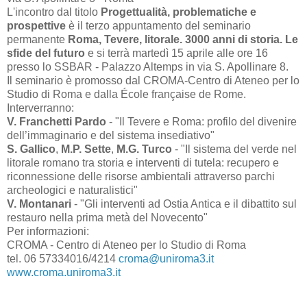
L'incontro dal titolo
Progettualità, problematiche e
prospettive
è il terzo appuntamento del seminario
permanente
Roma, Tevere, litorale. 3000 anni di storia. Le
sfide del futuro
e si terrà martedì 15 aprile alle ore 16
presso lo SSBAR - Palazzo Altemps in via S. Apollinare 8.
Il seminario è promosso dal CROMA-Centro di Ateneo per lo
Studio di Roma e dalla École française de Rome.
Interverranno:
V. Franchetti Pardo
- "Il Tevere e Roma: profilo del divenire
dell’immaginario e del sistema insediativo"
S. Gallico
,
M.P. Sette
,
M.G. Turco
- "Il sistema del verde nel
litorale romano tra storia e interventi di tutela: recupero e
riconnessione delle risorse ambientali attraverso parchi
archeologici e naturalistici"
V. Montanari
- "Gli interventi ad Ostia Antica e il dibattito sul
restauro nella prima metà del Novecento"
Per informazioni:
CROMA - Centro di Ateneo per lo Studio di Roma
tel. 06 57334016/4214
croma@uniroma3.it
www.croma.uniroma3.it