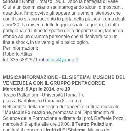
Sinossi
: Roma 1 marzo 1968. Dopo la battaglia di valle
Giulia un commissario sta interrogando alcuni dimostranti,
quando all'improvviso gli appare un uomo misterioso che
con il suo strano racconto lo porta nella placida Roma degli
anni '30. La miseria delle leggi razziali, la guerra, la lotta
partigiana ed infine lo spettro della deportazione, fanno da
sfondo ad un dramma personale che si risolverà con un
finale shock, in un vero giallo psicologico.
Per informazioni:
Roberto Attias
tel. 335 6882571
robattias@yahoo.it
MUSICAINFORMAZIONE - EL SISTEMA: MUSICHE DEL
VENEZUELA CON IL GRUPPO PENTACORDE
Mercoledì 9 Aprile 2014, ore 19
Teatro Palladium - Università Roma Tre
piazza Bartolomeo Romano 8 - Roma
Nell'ambito della rassegna di concerti e cultura musicale
"
MusicaInFormazione
, promossa dal Dipartimento di
Scienze della Formazione e diretta dal prof. Raffaele Pozzi,
mercoledì 9 aprile alle ore 19.00, il
Teatro Palladium
ospiterà il concerto
I frutti di El Sistema
. Musica del