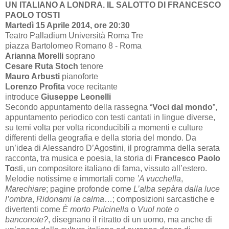
UN ITALIANO A LONDRA. IL SALOTTO DI FRANCESCO
PAOLO TOSTI
Martedì 15 Aprile 2014, ore 20:30
Teatro Palladium Università Roma Tre
piazza Bartolomeo Romano 8 - Roma
Arianna Morelli
soprano
Cesare Ruta Stoch
tenore
Mauro Arbusti
pianoforte
Lorenzo Profita
voce recitante
introduce
Giuseppe Leonelli
Secondo appuntamento della rassegna “
Voci dal mondo
”,
appuntamento periodico con testi cantati in lingue diverse,
su temi volta per volta riconducibili a momenti e culture
differenti della geografia e della storia del mondo. Da
un’idea di Alessandro D’Agostini, il programma della serata
racconta, tra musica e poesia, la storia di
Francesco Paolo
To
sti, un compositore italiano di fama, vissuto all’estero.
Melodie notissime e immortali come
’A vucchella
,
Marechiare
; pagine profonde come
L’alba sepàra dalla luce
l’ombra
,
Ridonami la calma
…; composizioni sarcastiche e
divertenti come
È morto Pulcinella
o
Vuol note o
banconote?
, disegnano il ritratto di un uomo, ma anche di