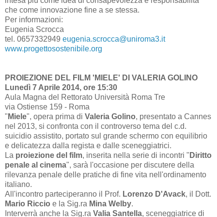
intesa più come idea di consapevolezza e responsabilità
che come innovazione fine a se stessa.
Per informazioni:
Eugenia Scrocca
tel. 0657332949
eugenia.scrocca@uniroma3.it
www.progettosostenibile.org
PROIEZIONE DEL FILM 'MIELE' DI VALERIA GOLINO
Lunedì 7 Aprile 2014, ore 15:30
Aula Magna del Rettorato Università Roma Tre
via Ostiense 159 - Roma
"
Miele
", opera prima di
Valeria Golino
, presentato a Cannes
nel 2013, si confronta con il controverso tema del c.d.
suicidio assistito, portato sul grande schermo con equilibrio
e delicatezza dalla regista e dalle sceneggiatrici.
La
proiezione del film
, inserita nella serie di incontri "
Diritto
penale al cinema
", sarà l'occasione per discutere della
rilevanza penale delle pratiche di fine vita nell'ordinamento
italiano.
All'incontro parteciperanno il Prof.
Lorenzo D'Avack
, il Dott.
Mario Riccio
e la Sig.ra
Mina Welby
.
Interverrà anche la Sig.ra
Valia Santella
, sceneggiatrice di