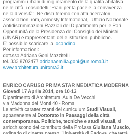
programmi urbani di miglioramento della qualità abitativa
nelle città, i cosiddetti "Piani per la pace e la convivenza
nella diversità". Ne discuteremo con altri ricercatori,
associazioni rom, Amnesty International, l'Ufficio Nazionale
Antidiscriminazioni Razziali del Dipartimento per le Pari
Opportunità della Presidenza del Consiglio dei Ministri
(UNAR) e rappresentanti delle istituzioni pubbliche.
E' possibile scaricare la
locandina
Per informazioni:
dott.ssa Adriana Goni Mazzitelli
tel. 333 8702477
adrianaemilia.goni@uniroma3.it
www.architettura.uniroma3.it
ENRICO CARUSO PRIMA STAR MEDIATICA MODERNA
Giovedì 17 Aprile 2014, ore 10-13
Dipartimento di Architettura, Aula De Vecchi
via Madonna dei Monti 40 - Roma
Le attività caratterizzanti del curriculum
Studi Visuali
,
appartenente al
Dottorato in Paesaggi della città
contemporanea. Politiche, tecniche e studi visuali
, si
arricchiscono del contributo della Prof.ssa
Giuliana Muscio
,
ordinario di cinema presso l'Università di Padova, che terrà