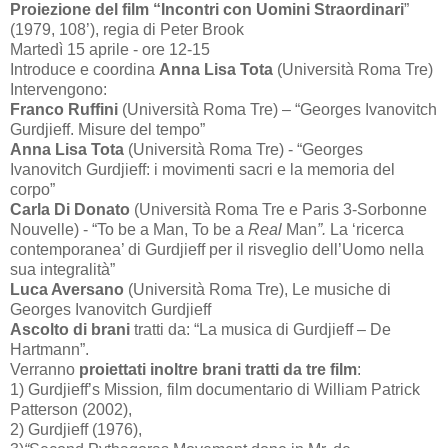
Proiezione del film “Incontri con Uomini Straordinari
”
(1979, 108’), regia di Peter Brook
Martedì 15 aprile - ore 12-15
Introduce e coordina
Anna Lisa Tota
(Università Roma Tre)
Intervengono:
Franco Ruffini
(Università Roma Tre) – “
Georges Ivanovitch
Gurdjieff. Misure del tempo”
Anna Lisa Tota
(Università Roma Tre) - “
Georges
Ivanovitch Gurdjieff: i movimenti sacri e la memoria del
corpo”
Carla Di Donato
(Università Roma Tre e Paris 3-Sorbonne
Nouvelle) -
“To be a Man, To
be a
Real
Man
”.
La ‘ricerca
contemporanea’ di Gurdjieff per il risveglio dell’Uomo nella
sua integralità”
Luca Aversano
(Università Roma Tre),
Le musiche di
Georges Ivanovitch Gurdjieff
Ascolto di brani
tratti da: “
La musica di Gurdjieff – De
Hartmann
”.
Verranno
proiettati inoltre brani tratti da tre film
:
1)
Gurdjieff’s Mission
,
film documentario di William Patrick
Patterson (2002),
2) Gurdjieff (1976),