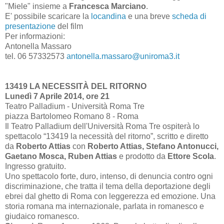
"Miele" insieme a
Francesca Marciano
.
E' possibile scaricare la
locandina
e una breve
scheda di
presentazione
del film
Per informazioni:
Antonella Massaro
tel. 06 57332573
antonella.massaro@uniroma3.it
13419 LA NECESSITÀ DEL RITORNO
Lunedì 7 Aprile 2014, ore 21
Teatro Palladium - Università Roma Tre
piazza Bartolomeo Romano 8 - Roma
Il Teatro Palladium dell'Università Roma Tre ospiterà lo
spettacolo “13419 la necessità del ritorno”, scritto e diretto
da
Roberto Attias
con
Roberto Attias, Stefano Antonucci,
Gaetano Mosca, Ruben Attias
e prodotto da
Ettore Scola
.
Ingresso gratuito.
Uno spettacolo forte, duro, intenso, di denuncia contro ogni
discriminazione, che tratta il tema della deportazione degli
ebrei dal ghetto di Roma con leggerezza ed emozione. Una
storia romana ma internazionale, parlata in romanesco e
giudaico romanesco.