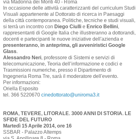
via Madonna dei Monti 40 - Roma
In occasione delle attività caratterizzanti del curriculum Studi
Visuali appartenente al Dottorato di ricerca in Paesaggi
della città contemporanea. Politiche, tecniche e studi visuali,
si terrà un incontro con
Diego Ciulli
e
Enrico Bellini
,
rappresentanti di Google Italia che illustreranno a dottorandi,
docenti e partecipanti le nuove iniziative dell'azienda e
presenteranno, in anteprima, gli avveniristici Google
Glass
.
Alessandro Neri
, professore di Sistemi e servizi di
telecomunicazione, Teoria dell’informazione e codici e
Trasmissioni numeriche, presso il Dipartimento di
Ingegneria Roma Tre, sarà il moderatore dell'evento.
Per informazioni:
Oriella Esposito
tel. 366 5220670
cinedottorato@uniroma3.it
ROMA, TEVERE, LITORALE. 3000 ANNI DI STORIA. LE
SFIDE DEL FUTURO
Martedì 15 Aprile 2014, ore 16
SSBAR - Palazzo Altemps
via S. Apollinare 8 - Roma