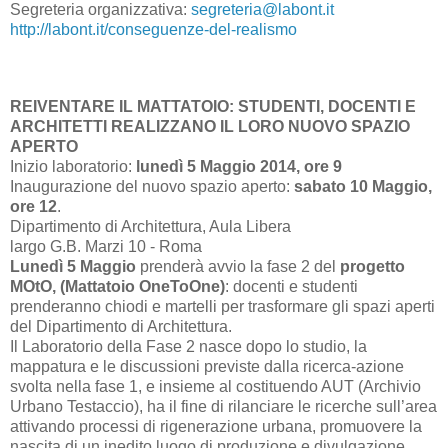
Segreteria organizzativa:
segreteria@labont.it
http://labont.it/conseguenze-del-realismo
REIVENTARE IL MATTATOIO: STUDENT
I, DOCENTI E
ARCHITETTI REALIZZANO IL LORO NUOVO SPAZIO
APERTO
Inizio laboratorio:
lunedì 5 Maggio 2014, ore 9
Inaugurazione del nuovo spazio aperto:
sabato 10 Maggio,
ore 12
.
Dipartimento di Architettura, Aula Libera
largo G.B. Marzi 10 - Roma
Lunedì 5 Maggio
prenderà avvio la fase 2 del
progetto
MOtO, (Mattatoio OneToOne)
: docenti e studenti
prenderanno chiodi e martelli per trasformare gli spazi aperti
del Dipartimento di Architettura.
Il Laboratorio della Fase 2 nasce dopo lo studio, la
mappatura e le discussioni previste dalla ricerca-azione
svolta nella fase 1, e insieme al costituendo AUT (Archivio
Urbano Testaccio), ha il fine di rilanciare le ricerche sull’area
attivando processi di rigenerazione urbana, promuovere la
nascita di un inedito luogo di produzione e divulgazione