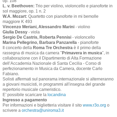
op. 108
L. v. Beethoven:
Trio per violino, violoncello e pianoforte in
sol maggiore, op. 1 n. 2
W.A. Mozart:
Quartetto con pianoforte in mi bemolle
maggiore K 493
Vincenzo Meriani, Alessandro Marini
- violino
Giulia Dessy
- viola
Sergio De Castris, Roberta Pennisi
- violoncello
Marina Pellegrino, Barbara Panzarella
- pianoforte
Il concerto della
Roma Tre Orchestra
è il primo della
rassegna di musica da camera "
Primavera in musica
", in
collaborazione con il Dipartimento di Alta Formazione
dell’Accademia Nazionale di Santa Cecilia - Corso di
perfezionamento in Musica da Camera, docente Carlo
Fabiano.
Solisti affermati sul panorama internazionale si alterneranno
a giovani musicisti, in programmi all'insegna del grande
repertorio musicale cameristico.
E’ possibile scaricare la
locandina
Ingresso a pagamento
Per informazioni e biglietteria visitare il sito
www.r3o.org
o
scrivere a
orchestra@uniroma3.it