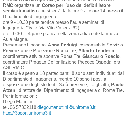
RMC
organizza un
Corso per l’uso del defibrillatore
semiautomatico
che si terrà dalle ore 9 alle ore 14 presso il
Dipartimento di Ingegneria:
ore 9 - 10.30 parte teorica presso l’aula seminari di
Ingegneria Civile (via Vito Volterra 62);
ore 10.30 - 14 parte pratica nella zona adiacente la nuova
Aula Magna.
Presentano l’incontro:
Anna Perluigi
, responsabile Servizio
Prevenzione e Protezione Roma Tre;
Alberto Tenderini
,
coordinatore attività sportive Roma Tre;
Giancarlo Roscio
,
coordinatore Progetto Defibrillazione Precoce Ospedaliera
ASL RM C.
Il corso è aperto a 18 partecipanti: 8 sono stati individuati dal
Dipartimento di Ingegneria, mentre 10 sono i posti a
disposizione degli studenti. Sarà presente, tra gli altri,
Paolo
Atzeni
, direttore del Dipartimento di Ingegneria di Roma Tre.
Per informazioni:
Diego Mariottini
tel. 06 57332118
diego.mariottini@uniroma3.it
http://r3sport.uniroma3.it