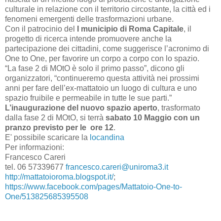
culturale in relazione con il territorio circostante, la città ed i
fenomeni emergenti delle trasformazioni urbane.
Con il patrocinio del
I municipio di Roma Capitale
, il
progetto di ricerca intende promuovere anche la
partecipazione dei cittadini, come suggerisce l’acronimo di
One to One, per favorire un corpo a corpo con lo spazio.
“La fase 2 di MOtO è solo il primo passo”, dicono gli
organizzatori, “continueremo questa attività nei prossimi
anni per fare dell’ex-mattatoio un luogo di cultura e uno
spazio fruibile e permeabile in tutte le sue parti.”
L’inaugurazione del nuovo spazio aperto
, trasformato
dalla fase 2 di MOtO, si terrà
sabato 10 Maggio con un
pranzo previsto per le ore 12
.
E' possibile scaricare la
locandina
Per informazioni:
Francesco Careri
tel. 06 57339677
francesco.careri@uniroma3.it
http://mattatoioroma.blogspot.it/
;
https://www.facebook.com/pages/Mattatoio-One-to-
One/513825685395508