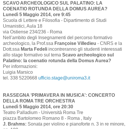
SCAVO ARCHEOLOGICO SUL PALATINO: LA
COENATIO ROTUNDA DELLA DOMUS AUREA?
Lunedì 5 Maggio 2014, ore 9:45
Scuola di Lettere e Filosofia - Dipartimento di Studi
Umanistici, Aula 18
via Ostiense 234/236 - Roma
Nell'ambito degli Insegnamenti del percorso formativo
archeologico, la Prof.ssa
Françoise Villedieu
- CNRS e la
Dott.ssa
Marta Fedeli
incontreranno gli studenti interessati
allo stage formativo sul tema
Scavo archeologico sul
Palatino: la coenatio rotunda della Domus Aurea?
Per informazioni:
Luigia Marsico
tel. 338 5220668
ufficio.stage@uniroma3.it
RASSEGNA ‘PRIMAVERA IN MUSICA’: CONCERTO
DELLA ROMA TRE ORCHESTRA
Lunedì 5 Maggio 2014, ore 20:30
Teatro Palladium - Università Roma Tre
piazza Bartolomeo Romano 8 - Roma , Italy
J. Brahms:
Sonata per violino e pianoforte n. 3 in re minore,