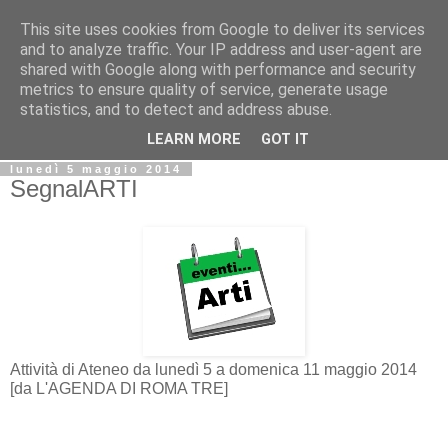
This site uses cookies from Google to deliver its services
Biblio@rti in
and to analyze traffic. Your IP address and user-agent are
shared with Google along with performance and security
metrics to ensure quality of service, generate usage
Il Blog della Biblioteca di Area delle arti per condividere
statistics, and to detect and address abuse.
informazioni iniziative incontri
LEARN MORE
GOT IT
lunedì 5 maggio 2014
SegnalARTI
Attività di Ateneo da lunedì 5 a domenica 11 maggio 2014
[da L'AGENDA DI ROMA TRE]