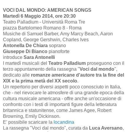
VOCI DAL MONDO: AMERICAN SONGS
Martedì 6 Maggio 2014, ore 20:30
Teatro Palladium - Università Roma Tre
piazza Bartolomeo Romano 8 - Roma
Musiche di Samuel Barber, Amy Marcy Beach, Aaron
Copland, George Gershwin, Charles Ives
Antonella De Chiara
soprano
Giuseppe Di Bianco
pianoforte
introduce
Sara Antonelli
I martedì musicali del
Teatro Palladium
proseguono con il
terzo appuntamento della rassegna "
Voci dal mondo
",
dedicato alle
romanze americane d'autore tra la fine del
XIX e la prima metà del XX secolo
.
Un repertorio per diversi aspetti poco conosciuto in Italia,
che - nel rievocare le atmosfere di una grande epoca della
cultura musicale americana - offre anche un'occasione di
confronto con i testi di importanti figure della letteratura
britannica e statunitense, come James Agee, Robert
Browning, Emily Dickinson.
E' possibile scaricare la
locandina
La rassegna "Voci dal mondo", curata da
Luca Aversano
,