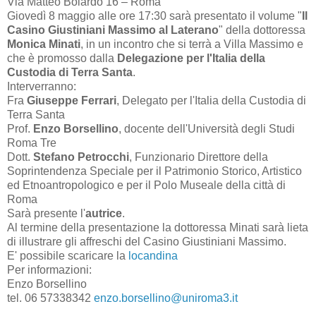
Via Matteo Boiardo 16 – Roma
Giovedì 8 maggio alle ore 17:30 sarà presentato il volume "
Il
Casino Giustiniani Massimo al Laterano
" della dottoressa
Monica Minati
, in un incontro che si terrà a Villa Massimo e
che è promosso dalla
Delegazione per l'Italia della
Custodia di Terra Santa
.
Interverranno:
Fra
Giuseppe Ferrari
, Delegato per l'Italia della Custodia di
Terra Santa
Prof.
Enzo Borsellino
, docente dell'Università degli Studi
Roma Tre
Dott.
Stefano Petrocchi
, Funzionario Direttore della
Soprintendenza Speciale per il Patrimonio Storico, Artistico
ed Etnoantropologico e per il Polo Museale della città di
Roma
Sarà presente l'
autrice
.
Al termine della presentazione la dottoressa Minati sarà lieta
di illustrare gli affreschi del Casino Giustiniani Massimo.
E' possibile scaricare la
locandina
Per informazioni:
Enzo Borsellino
tel. 06 57338342
enzo.borsellino@uniroma3.it