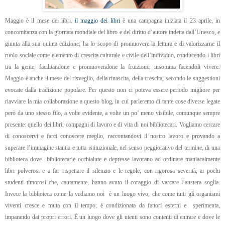
Maggio è il mese dei libri.
il maggio dei libri
è una campagna iniziata il 23 aprile, in
concomitanza con la giornata mondiale del libro e del diritto d’autore indetta dall’Unesco, e
giunta alla sua quinta edizione; ha lo scopo di promuovere la lettura e di valorizzarne il
ruolo sociale come elemento di crescita culturale e civile dell’individuo, conducendo i libri
tra la gente, facilitandone e promuovendone la fruizione, insomma facendoli vivere.
Maggio è anche il mese del risveglio, della rinascita, della crescita, secondo le suggestioni
evocate dalla tradizione popolare.
Per questo non ci poteva essere periodo migliore per
riavviare la mia collaborazione a questo blog, in cui parleremo di tante cose diverse legate
però da uno stesso filo, a volte evidente, a volte un po’ meno visibile, comunque sempre
presente: quello dei libri, compagni di lavoro e di vita di noi bibliotecari.
Vogliamo cercare
di conoscervi e farci conoscere meglio, raccontandovi il nostro lavoro e provando a
superare l’immagine stantia e tutta istituzionale, nel senso peggiorativo del termine, di una
biblioteca dove
bibliotecarie occhialute e depresse lavorano ad ordinare maniacalmente
libri polverosi e a far rispettare il silenzio e le regole, con rigorosa severità, ai pochi
studenti timorosi che, cautamente, hanno avuto il coraggio di varcare l’austera soglia.
Invece la biblioteca come la vediamo noi
è un luogo vivo, che come tutti gli organismi
viventi cresce e muta con il tempo; è condizionata da fattori esterni e
sperimenta,
imparando dai propri errori. È un luogo dove gli utenti sono contenti di entrare e dove le