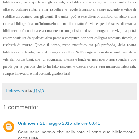
bibliotecarie, anche quelle con gli occhiali, ed i bibliotecari - pochi, ma ci sono anche loro -
oltre ad ordinare i libri e a far rispettare le regole lavorano al valore aggiunto e vitale di
stabilire un contatto con gli utenti. Il tramite
può essere diverso: un libro, un aiuto a una
ricerca bibliografica, un’informazione…ma il contatto è
vitale, perché senza di esso la
biblioteca può continuare a rimanere un luogo fisico
dove si erogano servizi, ma potrà
essere sostituita da qualsiasi altro posto o computer, non sarà collegata a nessun ricordo, e
rischierà di morire. Questo il senso, meno manifesto ma più profondo, della nostra
biblioteca e, in fondo, anche del maggio dei libri.
Nell’inaugurare questa seconda fase della
vita del nostro blog, che
ci auguriamo intensa e longeva, non posso non spendere due
parole per la persona che lo ha fatto nascere, e crescere con i suoi numerosi interventi,
sempre innovativi e mai scontati: grazie Piera!
Unknown
alle
11:43
1 commento:
Unknown
21 maggio 2015 alle ore 08:41
Comunque notavo che nella foto ci sono due bibliotecarie
occhialute...