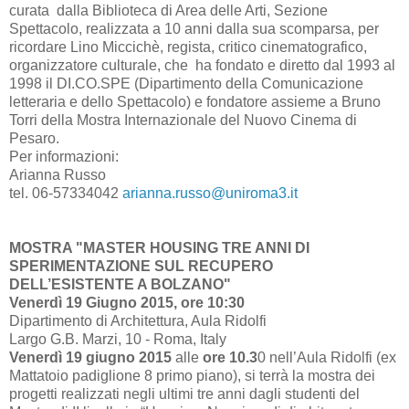
curata dalla Biblioteca di Area delle Arti, Sezione
Spettacolo, realizzata a 10 anni dalla sua scomparsa, per
ricordare Lino Miccichè, regista, critico cinematografico,
organizzatore culturale, che ha fondato e diretto dal 1993 al
1998 il DI.CO.SPE (Dipartimento della Comunicazione
letteraria e dello Spettacolo) e fondatore assieme a Bruno
Torri della Mostra Internazionale del Nuovo Cinema di
Pesaro.
Per informazioni:
Arianna Russo
tel. 06-57334042
arianna.russo@uniroma3.it
MOSTRA "MASTER HOUSING TRE ANNI DI
SPERIMENTAZIONE SUL RECUPERO
DELL’ESISTENTE A BOLZANO"
Venerdì 19 Giugno 2015, ore 10:30
Dipartimento di Architettura, Aula Ridolfi
Largo G.B. Marzi, 10 - Roma, Italy
Venerdì 19 giugno 2015
alle
ore 10.3
0 nell’Aula Ridolfi (ex
Mattatoio padiglione 8 primo piano), si terrà la mostra dei
progetti realizzati negli ultimi tre anni dagli studenti del