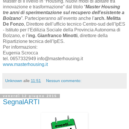
Master di II livello in “Housing. Nuovi modi di abitare tra
innovazione e trasformazione” dal titolo “
Master Housing
tre anni di sperimentazione sul recupero dell’esistente a
Bolzano
”. Parteciperanno all’evento anche l’
arch. Melitta
De Fonzo
, Direttore dell’ufficio tecnico Centro-sud dell’IpES
- Istituto per l’Edilizia Sociale della Provincia Autonoma di
Bolzano, e l’
ing. Gianfranco Minotti
, direttore della
Ripartizione tecnica dell’IpES.
Per informazioni:
Eugenia Scrocca
tel. 0657332949 info@masterhousing.it
www.masterhousing.it
Unknown
alle
11:51
Nessun commento:
venerdì 12 giugno 2015
SegnalARTI