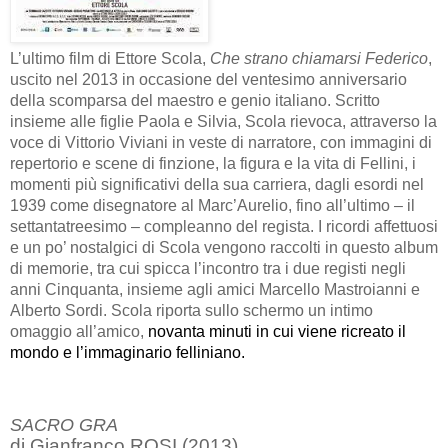
L’ultimo film di Ettore Scola,
Che strano chiamarsi Federico
,
uscito nel 2013 in occasione del ventesimo anniversario
della scomparsa del maestro e genio italiano. Scritto
insieme alle figlie Paola e Silvia, Scola rievoca, attraverso la
voce di Vittorio Viviani in veste di narratore, con immagini di
repertorio e scene di finzione, la figura e la vita di Fellini, i
momenti più significativi della sua carriera, dagli esordi nel
1939 come disegnatore al Marc’Aurelio, fino all’ultimo – il
settantatreesimo – compleanno del regista. I ricordi affettuosi
e un po’ nostalgici di Scola vengono raccolti in questo album
di memorie, tra cui spicca l’incontro tra i due registi negli
anni Cinquanta, insieme agli amici Marcello Mastroianni e
Alberto Sordi. Scola riporta sullo schermo un intimo
omaggio all’amico,
novanta minuti in cui viene ricreato il
mondo e l’immaginario felliniano.
SACRO GRA
di Gianfranco ROSI (2013)