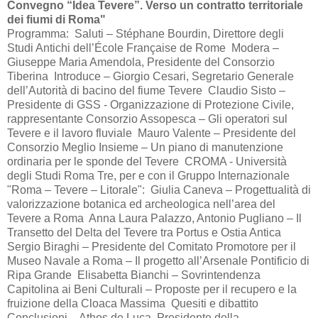
Convegno “Idea Tevere”. Verso un contratto territoriale
dei fiumi di Roma"
Programma: Saluti – Stéphane Bourdin, Direttore degli
Studi Antichi dell’École Française de Rome Modera –
Giuseppe Maria Amendola, Presidente del Consorzio
Tiberina Introduce – Giorgio Cesari, Segretario Generale
dell’Autorità di bacino del fiume Tevere Claudio Sisto –
Presidente di GSS - Organizzazione di Protezione Civile,
rappresentante Consorzio Assopesca – Gli operatori sul
Tevere e il lavoro fluviale Mauro Valente – Presidente del
Consorzio Meglio Insieme – Un piano di manutenzione
ordinaria per le sponde del Tevere CROMA - Università
degli Studi Roma Tre, per e con il Gruppo Internazionale
"Roma – Tevere – Litorale": Giulia Caneva – Progettualità di
valorizzazione botanica ed archeologica nell’area del
Tevere a Roma Anna Laura Palazzo, Antonio Pugliano – Il
Transetto del Delta del Tevere tra Portus e Ostia Antica
Sergio Biraghi – Presidente del Comitato Promotore per il
Museo Navale a Roma – Il progetto all’Arsenale Pontificio di
Ripa Grande Elisabetta Bianchi – Sovrintendenza
Capitolina ai Beni Culturali – Proposte per il recupero e la
fruizione della Cloaca Massima Quesiti e dibattito
Conclusioni – Athos de Luca, Presidente della