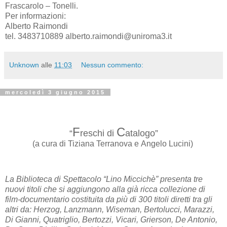
Frascarolo – Tonelli.
Per informazioni:
Alberto Raimondi
tel. 3483710889 alberto.raimondi@uniroma3.it
Unknown
alle
11:03
Nessun commento:
mercoledì 3 giugno 2015
F
C
“
reschi di
atalogo”
(a cura di Tiziana Terranova e Angelo Lucini)
La Biblioteca di Spettacolo “Lino Miccichè” presenta tre
nuovi titoli che si aggiungono alla già ricca collezione di
film-documentario costituita da più di 300 titoli diretti tra gli
altri da: Herzog, Lanzmann, Wiseman, Bertolucci, Marazzi,
Di Gianni, Quatriglio, Bertozzi, Vicari, Grierson, De Antonio,