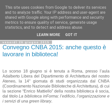
This site uses cookies from Google to deliver its services
Biblio@rti in
and to analyze traffic. Your IP address and user-agent are
shared with Google along with performance and security
metrics to ensure quality of service, generate usage
Il Blog della Biblioteca di Area delle arti per condividere
statistics, and to detect and address abuse.
informazioni iniziative incontri
LEARN MORE
GOT IT
venerdì 26 giugno 2015
Convegno CNBA 2015: anche questo è
lavorare in biblioteca!
Lo scorso 18 giugno si è tenuta a Roma, presso l’aula
Adalberto Libera del Dipartimento di Architettura del nostro
Ateneo, la 14° giornata di studi organizzata dal CNBA
(Coordinamento Nazionale Biblioteche di Architettura), di cui
la sezione “Enrico Mattiello” della nostra biblioteca è socia,
dal titolo
La biblioteca inForma: l’edificio, l’organizzazione e
i servizi di una green library
.