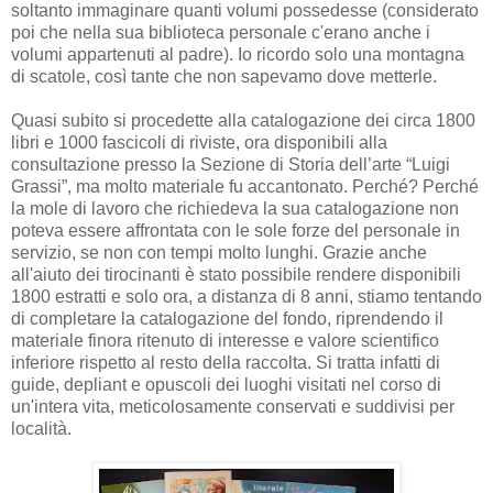
soltanto immaginare quanti volumi possedesse (considerato
poi che nella sua biblioteca
personale
c'erano anche i
volumi appartenuti al padre). Io ricordo solo una montagna
di scatole, così tante che non sapevamo dove metterle.
Quasi subito si procedette alla catalogazione dei circa
1800
libri e 1000 fascicoli di riviste, ora
disponibili alla
consultazione p
resso la Sezione di Storia dell’arte “Luigi
Grassi”, ma molto materiale fu accantonato. Perché? Perché
la mole di lavoro che richiedeva la sua catalogazione non
poteva essere affrontata con le sole forze del personale in
servizio, se non con tempi molto lunghi. Grazie anche
all'aiuto dei tirocinanti è stato possibile rendere disponibili
1800 estratti e solo ora, a
distanza di 8 anni, stiamo tentando
di completare la catalogazione del fondo, riprendendo il
materiale finora ritenuto di interesse e valore scientifico
inferiore rispetto al resto della raccolta. Si tratta infatti di
guide, depliant e opuscoli dei luoghi visitati nel corso di
un'intera vita, meticolosamente conservati e suddivisi per
località.