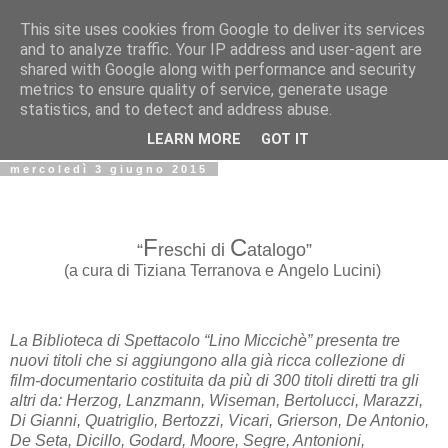
This site uses cookies from Google to deliver its services
Biblio@rti in
and to analyze traffic. Your IP address and user-agent are
shared with Google along with performance and security
metrics to ensure quality of service, generate usage
Il Blog della Biblioteca di Area delle arti per condividere
statistics, and to detect and address abuse.
informazioni iniziative incontri
LEARN MORE
GOT IT
mercoledì 3 giugno 2015
F
C
“
reschi di
atalogo”
(a cura di Tiziana Terranova e Angelo Lucini)
La Biblioteca di Spettacolo “Lino Miccichè” presenta tre
nuovi titoli che si aggiungono alla già ricca collezione di
film-documentario costituita da più di 300 titoli diretti tra gli
altri da: Herzog, Lanzmann, Wiseman, Bertolucci, Marazzi,
Di Gianni, Quatriglio, Bertozzi, Vicari, Grierson, De Antonio,
De Seta, Dicillo, Godard, Moore, Segre, Antonioni,