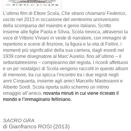
L’ultimo film di Ettore Scola,
Che strano chiamarsi Federico
,
uscito nel 2013 in occasione del ventesimo anniversario
della scomparsa del maestro e genio italiano. Scritto
insieme alle figlie Paola e Silvia, Scola rievoca, attraverso la
voce di Vittorio Viviani in veste di narratore, con immagini di
repertorio e scene di finzione, la figura e la vita di Fellini, i
momenti più significativi della sua carriera, dagli esordi nel
1939 come disegnatore al Marc’Aurelio, fino all’ultimo – il
settantatreesimo – compleanno del regista. I ricordi affettuosi
e un po’ nostalgici di Scola vengono raccolti in questo album
di memorie, tra cui spicca l’incontro tra i due registi negli
anni Cinquanta, insieme agli amici Marcello Mastroianni e
Alberto Sordi. Scola riporta sullo schermo un intimo
omaggio all’amico,
novanta minuti in cui viene ricreato il
mondo e l’immaginario felliniano.
SACRO GRA
di Gianfranco ROSI (2013)