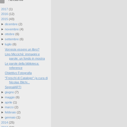
►
2017
(
1
)
►
2016
(
12
)
▼
2015
(
43
)
►
dicembre
(
2
)
►
novembre
(
4
)
►
ottobre
(
6
)
►
settembre
(
6
)
▼
luglio
(
6
)
Vorreste essere un libro?
Lino Miccichè: immagini e
parole: un fondo in mostra
Le parole della biblioteca:
reference
Obiettivo Fotografia
"Freschi di Catalogo" (a cura di
Nicolas Bilchi...
SegnalARTI
►
giugno
(
7
)
►
maggio
(
6
)
►
aprile
(
1
)
►
marzo
(
2
)
►
febbraio
(
2
)
►
gennaio
(
1
)
►
2014
(
25
)