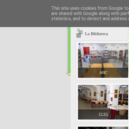
This site uses cookies from Google to 
are shared with Google along with per
statistics, and to detect and address 
La Biblioteca
ARC
CLS1