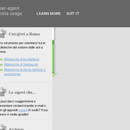
user-agent
erate usage
LEARN MORE
GOT IT
Cerc@rti a Roma
o strumento per orientarsi tra le
blioteche del settore delle arti a
oma
Biblioteche di Architettura
Biblioteche di Spettacolo
Biblioteche di Storia dell'arte e
archeologia
Lo sapevi che...
. puoi darci suggerimenti e
esentare reclami tramite e-mail o
n gli appositi
moduli
in sede? Il tuo
rere è molto gradito!
Archivio