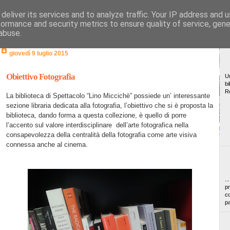
deliver its services and to analyze traffic. Your IP address and 
formance and security metrics to ensure quality of service, gen
abuse.
giovedì 9 luglio 2015
Obiettivo Fotografia
Un
bi
R
La biblioteca di Spettacolo “Lino Miccichè” possiede un’ interessante
sezione libraria dedicata alla fotografia, l’obiettivo che si è proposta la
biblioteca, dando forma a questa collezione, è quello di porre
l’accento sul valore interdisciplinare
dell’arte fotografica nella
consapevolezza della centralità della fotografia come arte visiva
connessa anche al cinema.
..
pr
co
pa