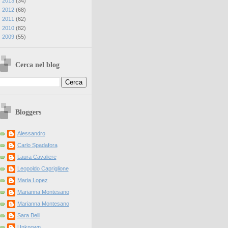
►
2013
(
34
)
►
2012
(
68
)
►
2011
(
62
)
►
2010
(
82
)
►
2009
(
55
)
Cerca nel blog
Bloggers
Alessandro
Carlo Spadafora
Laura Cavaliere
Leopoldo Capriglione
Maria Lopez
Marianna Montesano
Marianna Montesano
Sara Belli
Unknown