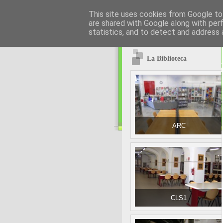
This site uses cookies from Google to 
are shared with Google along with per
statistics, and to detect and address 
La Biblioteca
ARC
CLS1