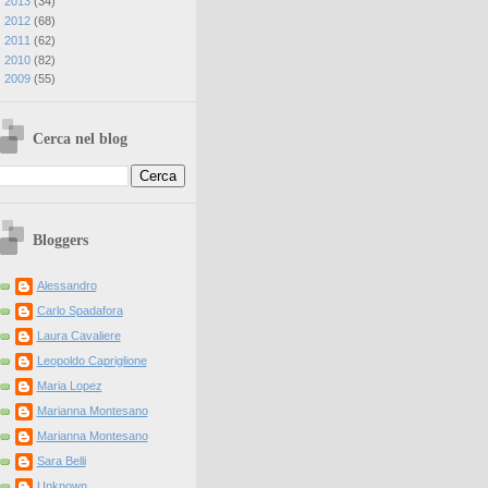
►
2013
(
34
)
►
2012
(
68
)
►
2011
(
62
)
►
2010
(
82
)
►
2009
(
55
)
Cerca nel blog
Bloggers
Alessandro
Carlo Spadafora
Laura Cavaliere
Leopoldo Capriglione
Maria Lopez
Marianna Montesano
Marianna Montesano
Sara Belli
Unknown