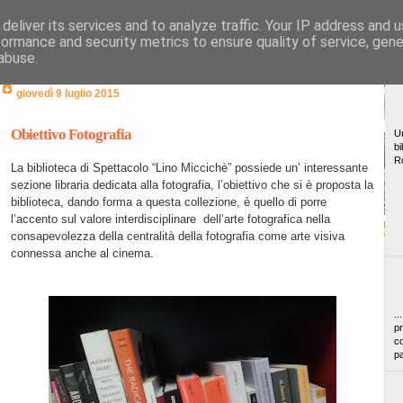
deliver its services and to analyze traffic. Your IP address and 
formance and security metrics to ensure quality of service, gen
abuse.
giovedì 9 luglio 2015
Obiettivo Fotografia
Un
bi
R
La biblioteca di Spettacolo “Lino Miccichè” possiede un’ interessante
sezione libraria dedicata alla fotografia, l’obiettivo che si è proposta la
biblioteca, dando forma a questa collezione, è quello di porre
l’accento sul valore interdisciplinare
dell’arte fotografica nella
consapevolezza della centralità della fotografia come arte visiva
connessa anche al cinema.
..
pr
co
pa