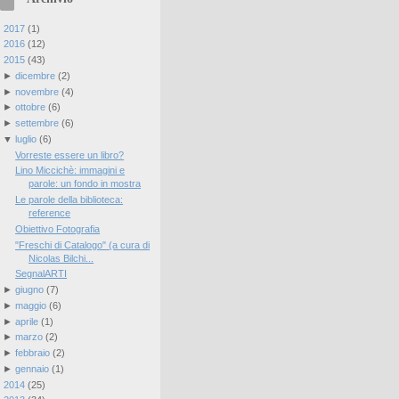
►
2017
(
1
)
►
2016
(
12
)
▼
2015
(
43
)
►
dicembre
(
2
)
►
novembre
(
4
)
►
ottobre
(
6
)
►
settembre
(
6
)
▼
luglio
(
6
)
Vorreste essere un libro?
Lino Miccichè: immagini e
parole: un fondo in mostra
Le parole della biblioteca:
reference
Obiettivo Fotografia
"Freschi di Catalogo" (a cura di
Nicolas Bilchi...
SegnalARTI
►
giugno
(
7
)
►
maggio
(
6
)
►
aprile
(
1
)
►
marzo
(
2
)
►
febbraio
(
2
)
►
gennaio
(
1
)
►
2014
(
25
)