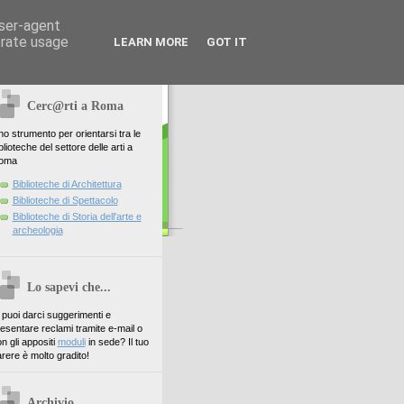
user-agent
erate usage
LEARN MORE
GOT IT
Cerc@rti a Roma
o strumento per orientarsi tra le
blioteche del settore delle arti a
oma
Biblioteche di Architettura
Biblioteche di Spettacolo
Biblioteche di Storia dell'arte e
archeologia
Lo sapevi che...
. puoi darci suggerimenti e
esentare reclami tramite e-mail o
n gli appositi
moduli
in sede? Il tuo
rere è molto gradito!
Archivio