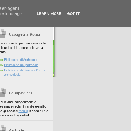
user-agent
erate usage
LEARN MORE
GOT IT
Cerc@rti a Roma
o strumento per orientarsi tra le
blioteche del settore delle arti a
oma
Biblioteche di Architettura
Biblioteche di Spettacolo
Biblioteche di Storia dell'arte e
archeologia
Lo sapevi che...
. puoi darci suggerimenti e
esentare reclami tramite e-mail o
n gli appositi
moduli
in sede? Il tuo
rere è molto gradito!
Archivio