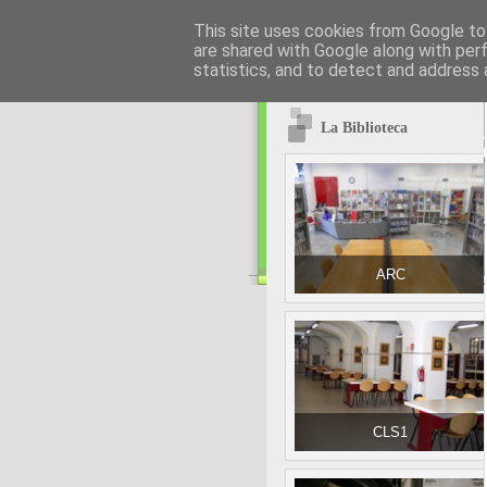
This site uses cookies from Google to 
are shared with Google along with per
statistics, and to detect and address 
La Biblioteca
ARC
CLS1