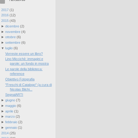
►
2017
(
1
)
►
2016
(
12
)
▼
2015
(
43
)
►
dicembre
(
2
)
►
novembre
(
4
)
►
ottobre
(
6
)
►
settembre
(
6
)
▼
luglio
(
6
)
Vorreste essere un libro?
Lino Miccichè: immagini e
parole: un fondo in mostra
Le parole della biblioteca:
reference
Obiettivo Fotografia
"Freschi di Catalogo" (a cura di
Nicolas Bilchi...
SegnalARTI
►
giugno
(
7
)
►
maggio
(
6
)
►
aprile
(
1
)
►
marzo
(
2
)
►
febbraio
(
2
)
►
gennaio
(
1
)
►
2014
(
25
)