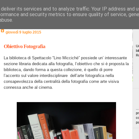
deliver its services and to analyze traffic. Your IP address and 
formance and security metrics to ensure quality of service, gen
abuse.
giovedì 9 luglio 2015
Obiettivo Fotografia
Un
bi
R
La biblioteca di Spettacolo “Lino Miccichè” possiede un’ interessante
sezione libraria dedicata alla fotografia, l’obiettivo che si è proposta la
biblioteca, dando forma a questa collezione, è quello di porre
l’accento sul valore interdisciplinare
dell’arte fotografica nella
consapevolezza della centralità della fotografia come arte visiva
connessa anche al cinema.
..
pr
co
pa