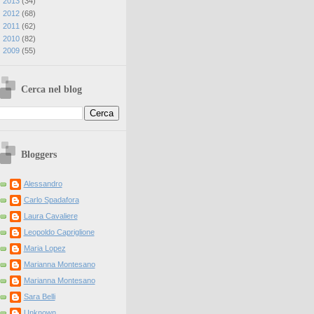
►
2013
(
34
)
►
2012
(
68
)
►
2011
(
62
)
►
2010
(
82
)
►
2009
(
55
)
Cerca nel blog
Bloggers
Alessandro
Carlo Spadafora
Laura Cavaliere
Leopoldo Capriglione
Maria Lopez
Marianna Montesano
Marianna Montesano
Sara Belli
Unknown