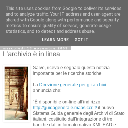
This site uses cookies from Google to deliver its services
Biblio@rti in
and to analyze traffic. Your IP address and user-agent are
shared with Google along with performance and security
metrics to ensure quality of service, generate usage
Il Blog della Biblioteca di Area delle arti per condividere
statistics, and to detect and address abuse.
informazioni iniziative incontri
LEARN MORE
GOT IT
mercoledì 18 novembre 2009
L'archivio è in linea
Salve, ricevo e segnalo questa notizia
importante per le ricerche storiche.
La
Direzione generale per gli archivi
annuncia che:
"È disponibile on-line all'indirizzo
http://guidagenerale.maas.ccr.it/
il nuovo
Sistema Guida generale degli Archivi di Stato
italiani, costituito dall'integrazione di tre
banche dati in formato nativo XML EAD e