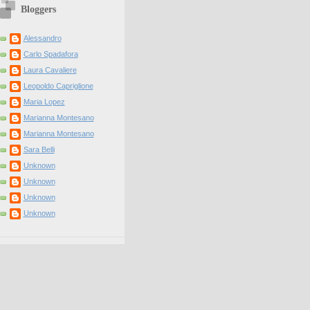
Bloggers
Alessandro
Carlo Spadafora
Laura Cavaliere
Leopoldo Capriglione
Maria Lopez
Marianna Montesano
Marianna Montesano
Sara Belli
Unknown
Unknown
Unknown
Unknown