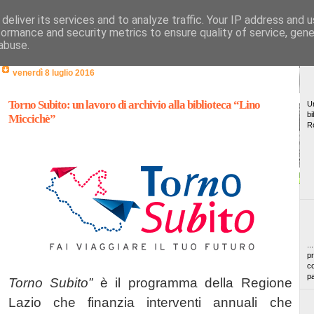
deliver its services and to analyze traffic. Your IP address and 
formance and security metrics to ensure quality of service, gen
abuse.
venerdì 8 luglio 2016
Torno Subito: un lavoro di archivio alla biblioteca “Lino
Un
bi
Miccichè”
R
..
pr
co
pa
Torno Subito”
è il programma della Regione
Lazio che finanzia interventi annuali che