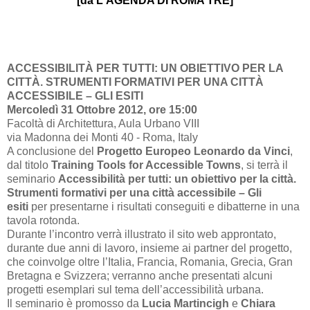
[da
L'AGENDA DI ROMA TRE]
ACCESSIBILITÀ PER TUTTI: UN OBIETTIVO PER LA
CITTÀ. STRUMENTI FORMATIVI PER UNA CITTÀ
ACCESSIBILE – GLI ESITI
Mercoledì 31 Ottobre 2012, ore 15:00
Facoltà di Architettura, Aula Urbano VIII
via Madonna dei Monti 40 - Roma, Italy
A conclusione del
Progetto Europeo Leonardo da Vinci
,
dal titolo
Training Tools for Accessible Towns
, si terrà il
seminario
Accessibilità per tutti: un obiettivo per la città.
Strumenti formativi per una città accessibile – Gli
esiti
per presentarne i risultati conseguiti e dibatterne in una
tavola rotonda.
Durante l’incontro verrà illustrato il sito web approntato,
durante due anni di lavoro, insieme ai partner del progetto,
che coinvolge oltre l’Italia, Francia, Romania, Grecia, Gran
Bretagna e Svizzera; verranno anche presentati alcuni
progetti esemplari sul tema dell’accessibilità urbana.
Il seminario è promosso da
Lucia Martincigh
e
Chiara