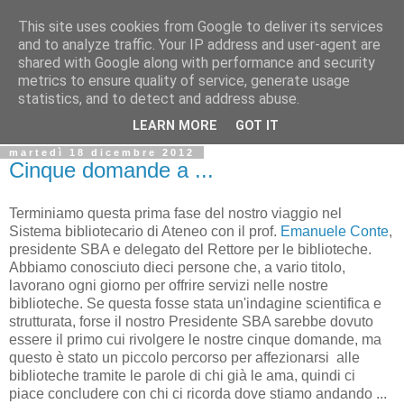
This site uses cookies from Google to deliver its services
Biblio@rti in
and to analyze traffic. Your IP address and user-agent are
shared with Google along with performance and security
metrics to ensure quality of service, generate usage
Il Blog della Biblioteca di Area delle arti per condividere
statistics, and to detect and address abuse.
informazioni iniziative incontri
LEARN MORE
GOT IT
martedì 18 dicembre 2012
Cinque domande a ...
Terminiamo questa prima fase del nostro viaggio nel
Sistema bibliotecario di Ateneo con il prof.
Emanuele Conte
,
presidente SBA e delegato del Rettore per le biblioteche.
Abbiamo conosciuto dieci persone che, a vario titolo,
lavorano ogni giorno per offrire servizi nelle nostre
biblioteche. Se questa fosse stata un'indagine scientifica e
strutturata, forse il nostro Presidente SBA sarebbe dovuto
essere il primo cui rivolgere le nostre cinque domande, ma
questo è stato un piccolo percorso per affezionarsi alle
biblioteche tramite le parole di chi già le ama, quindi ci
piace concludere con chi ci ricorda dove stiamo andando ...