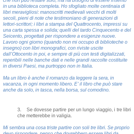
che non può restare solo, ma ha bisogno di essere inserito
in una biblioteca completa. Ho sfogliato molte centinaia di
libri meravigliosi: manoscritti medievali vecchi di molti
secoli, pieni di note che testimoniano di generazioni di
lettori-scrittori; i libri a stampa del Quattrocento, impressi su
una carta spessa e solida; quelli del tardo Cinquecento e del
Seicento, progettati per rispondere a esigenze nuove.
Lavoro ogni giorno (quando non mi occupo di biblioteche o
insegno) con libri monografici, con riviste uscite
dall’Ottocento in poi, e sempre di più con testi digitalizzati,
reperibili nelle banche dati e nelle grandi raccolte costituite
in diversi Paesi, ma purtroppo non in Italia.
Ma un libro è anche il romanzo da leggere la sera, in
vacanza, in ogni momento libero. E’ il libro che può stare
anche da solo, in tasca, nella borsa, sul comodino.
3. Se dovesse partire per un lungo viaggio, i tre libri
che metterebbe in valigia.
Mi sembra una cosa triste partire con soli tre libri. Se proprio
devo rispondere, penso che dovrebbero essere libri da