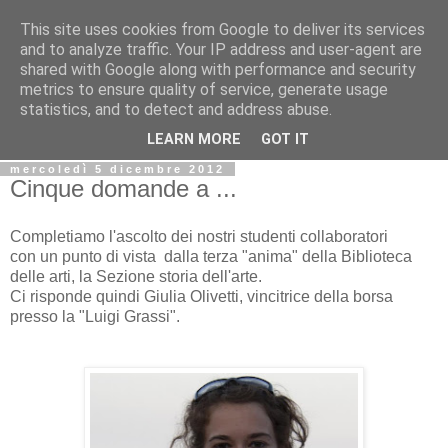
This site uses cookies from Google to deliver its services
Biblio@rti in
and to analyze traffic. Your IP address and user-agent are
shared with Google along with performance and security
metrics to ensure quality of service, generate usage
Il Blog della Biblioteca di Area delle arti per condividere
statistics, and to detect and address abuse.
informazioni iniziative incontri
LEARN MORE
GOT IT
mercoledì 5 dicembre 2012
Cinque domande a ...
Completiamo l'ascolto dei nostri studenti collaboratori
con un punto di vista dalla terza "anima" della Biblioteca
delle arti, la Sezione storia dell'arte.
Ci risponde quindi Giulia Olivetti, vincitrice della borsa
presso la "Luigi Grassi".