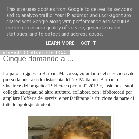
This site uses cookies from Google to deliver its services
Biblio@rti in
and to analyze traffic. Your IP address and user-agent are
shared with Google along with performance and security
metrics to ensure quality of service, generate usage
Il Blog della Biblioteca di Area delle arti per condividere
statistics, and to detect and address abuse.
informazioni iniziative incontri
LEARN MORE
GOT IT
giovedì 13 dicembre 2012
Cinque domande a ...
La parola oggi va a Barbara Matzuzzi, volontaria del servizio civile
presso la nostra sede distaccata dell’ex Mattatoio. Barbara è
vincitrice del progetto “Biblioteca per tutti” 2012 e, insieme ai suoi
colleghi assegnati ad altre strutture, collabora con i bibliotecari per
ampliare l’offerta dei servizi e per facilitarne la fruizione da parte di
tutte le tipologie di utenti.