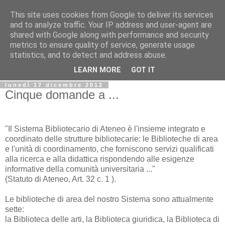
This site uses cookies from Google to deliver its services
Biblio@rti in
and to analyze traffic. Your IP address and user-agent are
shared with Google along with performance and security
metrics to ensure quality of service, generate usage
Il Blog della Biblioteca di Area delle arti per condividere
statistics, and to detect and address abuse.
informazioni iniziative incontri
LEARN MORE
GOT IT
lunedì 17 dicembre 2012
Cinque domande a ...
"Il Sistema Bibliotecario di Ateneo è l'insieme integrato e
coordinato delle strutture bibliotecarie: le Biblioteche di area
e l'unità di coordinamento, che forniscono servizi qualificati
alla ricerca e alla didattica rispondendo alle esigenze
informative della comunità universitaria ..."
(Statuto di Ateneo, Art. 32 c. 1 ).
Le biblioteche di area del nostro Sistema sono attualmente
sette:
la Biblioteca delle arti, la Biblioteca giuridica, la Biblioteca di