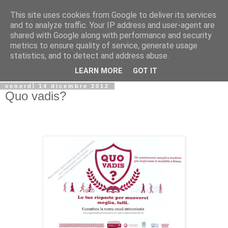
This site uses cookies from Google to deliver its services
Biblio@rti in
and to analyze traffic. Your IP address and user-agent are
shared with Google along with performance and security
metrics to ensure quality of service, generate usage
Il Blog della Biblioteca di Area delle arti per condividere
statistics, and to detect and address abuse.
informazioni iniziative incontri
LEARN MORE
GOT IT
venerdì 14 dicembre 2012
Quo vadis?