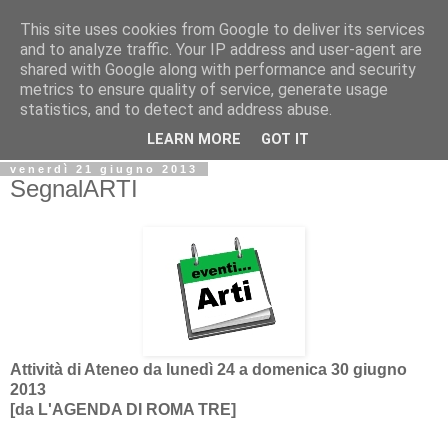
This site uses cookies from Google to deliver its services
Biblio@rti in
and to analyze traffic. Your IP address and user-agent are
shared with Google along with performance and security
metrics to ensure quality of service, generate usage
Il Blog della Biblioteca di Area delle arti per condividere
statistics, and to detect and address abuse.
informazioni iniziative incontri
LEARN MORE
GOT IT
venerdì 21 giugno 2013
SegnalARTI
Attività di Ateneo da lunedì 24 a domenica 30 giugno
2013
[da
L'AGENDA DI ROMA TRE]