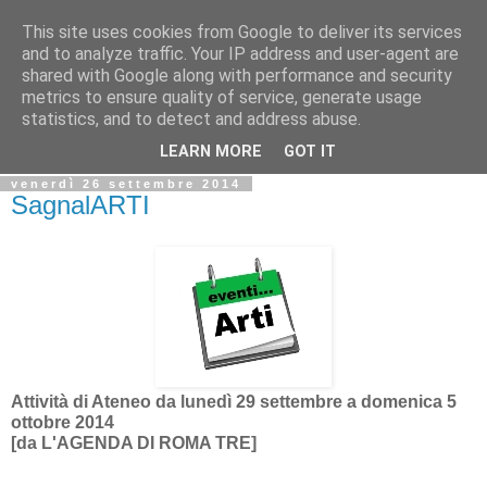
This site uses cookies from Google to deliver its services
Biblio@rti in
and to analyze traffic. Your IP address and user-agent are
shared with Google along with performance and security
metrics to ensure quality of service, generate usage
Il Blog della Biblioteca di Area delle arti per condividere
statistics, and to detect and address abuse.
informazioni iniziative incontri
LEARN MORE
GOT IT
venerdì 26 settembre 2014
SagnalARTI
Attività di Ateneo da lunedì 29 settembre a domenica 5
ottobre 2014
[da L'AGENDA DI ROMA TRE]