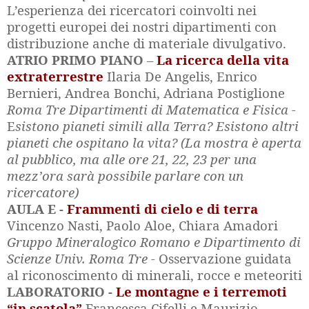
L’esperienza dei ricercatori coinvolti nei
progetti europei dei nostri dipartimenti con
distribuzione anche di materiale divulgativo.
ATRIO PRIMO PIANO
–
La ricerca della vita
extraterrestre
Ilaria De Angelis, Enrico
Bernieri, Andrea Bonchi, Adriana Postiglione
Roma Tre Dipartimenti di Matematica e Fisica -
E
sistono pianeti simili alla Terra? Esistono altri
pianeti che ospitano la vita? (La mostra è aperta
al pubblico, ma alle ore 21, 22, 23 per una
mezz’ora sarà possibile parlare con un
ricercatore)
AULA E -
Frammenti di cielo e di terra
Vincenzo Nasti, Paolo Aloe, Chiara Amadori
Gruppo Mineralogico Romano e Dipartimento di
Scienze Univ. Roma Tre -
Osservazione guidata
al riconoscimento di minerali, rocce e meteoriti
LABORATORIO -
Le montagne e i terremoti
“in scatola”
Francesca Cifelli e Maurizio