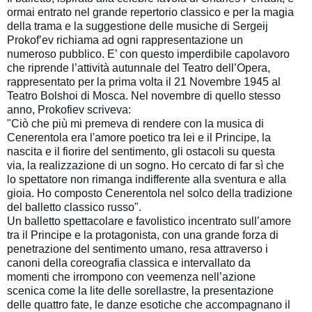
ormai entrato nel grande repertorio classico e per la magia
della trama e la suggestione delle musiche di Sergeij
Prokof’ev richiama ad ogni rappresentazione un
numeroso pubblico. E’ con questo imperdibile capolavoro
che riprende l’attività autunnale del Teatro dell’Opera,
rappresentato per la prima volta il 21 Novembre 1945 al
Teatro Bolshoi di Mosca. Nel novembre di quello stesso
anno, Prokofiev scriveva:
"Ciò che più mi premeva di rendere con la musica di
Cenerentola era l'amore poetico tra lei e il Principe, la
nascita e il fiorire del sentimento, gli ostacoli su questa
via, la realizzazione di un sogno. Ho cercato di far sì che
lo spettatore non rimanga indifferente alla sventura e alla
gioia. Ho composto Cenerentola nel solco della tradizione
del balletto classico russo".
Un balletto spettacolare e favolistico incentrato sull’amore
tra il Principe e la protagonista, con una grande forza di
penetrazione del sentimento umano, resa attraverso i
canoni della coreografia classica e intervallato da
momenti che irrompono con veemenza nell’azione
scenica come la lite delle sorellastre, la presentazione
delle quattro fate, le danze esotiche che accompagnano il