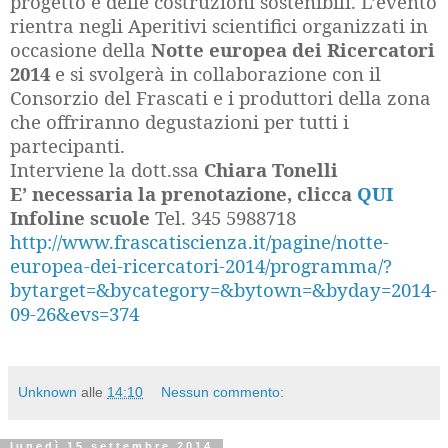
progetto e delle costruzioni sostenibili. L’evento
rientra negli Aperitivi scientifici organizzati in
occasione della
Notte europea dei Ricercatori
2014
e si svolgerà in collaborazione con il
Consorzio del Frascati e i produttori della zona
che offriranno degustazioni per tutti i
partecipanti.
Interviene la dott.ssa
Chiara Tonelli
E’ necessaria la prenotazione, clicca
QUI
Infoline scuole
Tel. 345 5988718
http://www.frascatiscienza.it/pagine/notte-
europea-dei-ricercatori-2014/programma/?
bytarget=&bycategory=&bytown=&byday=2014-
09-26&evs=374
Unknown
alle
14:10
Nessun commento:
lunedì 15 settembre 2014