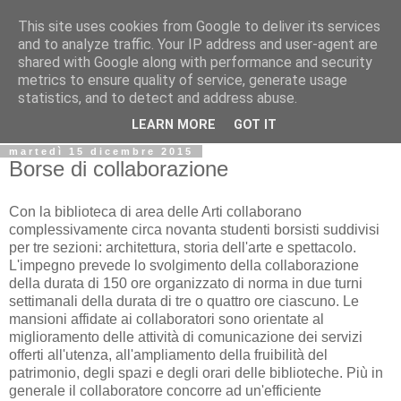
This site uses cookies from Google to deliver its services
Biblio@rti in
and to analyze traffic. Your IP address and user-agent are
shared with Google along with performance and security
metrics to ensure quality of service, generate usage
Il Blog della Biblioteca di Area delle arti per condividere
statistics, and to detect and address abuse.
informazioni iniziative incontri
LEARN MORE
GOT IT
martedì 15 dicembre 2015
Borse di collaborazione
Con la biblioteca di area delle Arti collaborano
complessivamente circa novanta studenti borsisti suddivisi
per tre sezioni: architettura, storia dell'arte e spettacolo.
L'impegno prevede lo svolgimento della collaborazione
della durata di 150 ore organizzato di norma in due turni
settimanali della durata di tre o quattro ore ciascuno. Le
mansioni affidate ai collaboratori sono orientate al
miglioramento delle attività di comunicazione dei servizi
offerti all'utenza, all'ampliamento della fruibilità del
patrimonio, degli spazi e degli orari delle biblioteche. Più in
generale il collaboratore concorre ad un'efficiente