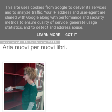
This site uses cookies from Google to deliver its services
Biblio@rti in
and to analyze traffic. Your IP address and user-agent are
shared with Google along with performance and security
metrics to ensure quality of service, generate usage
Il Blog della Biblioteca di Area delle arti per condividere
statistics, and to detect and address abuse.
informazioni iniziative incontri
LEARN MORE
GOT IT
mercoledì 10 febbraio 2016
Aria nuovi per nuovi libri.