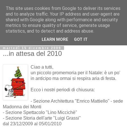
This site uses cookies from Google to deliver its services
Biblio@rti in
and to analyze traffic. Your IP address and user-agent are
shared with Google along with performance and security
metrics to ensure quality of service, generate usage
Il Blog della Biblioteca di Area delle arti per condividere
statistics, and to detect and address abuse.
informazioni iniziative incontri
LEARN MORE
GOT IT
martedì 15 dicembre 2009
...in attesa del 2010
Ciao a tutti,
un piccolo promemoria per il Natale: è un po'
in anticipo ma ormai si respira aria di festa.
Ecco i nostri periodi di chiusura:
- Sezione Architettura "Enrico Mattiello" - sede
Madonna dei Monti
- Sezione Spettacolo "Lino Miccichè"
- Sezione Storia dell'arte "Luigi Grassi"
dal 23/12/2009 al 05/01/2010