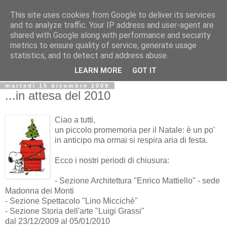
This site uses cookies from Google to deliver its services
Biblio@rti in
and to analyze traffic. Your IP address and user-agent are
shared with Google along with performance and security
metrics to ensure quality of service, generate usage
Il Blog della Biblioteca di Area delle arti per condividere
statistics, and to detect and address abuse.
informazioni iniziative incontri
LEARN MORE
GOT IT
martedì 15 dicembre 2009
...in attesa del 2010
Ciao a tutti,
un piccolo promemoria per il Natale: è un po'
in anticipo ma ormai si respira aria di festa.
Ecco i nostri periodi di chiusura:
- Sezione Architettura "Enrico Mattiello" - sede
Madonna dei Monti
- Sezione Spettacolo "Lino Miccichè"
- Sezione Storia dell'arte "Luigi Grassi"
dal 23/12/2009 al 05/01/2010