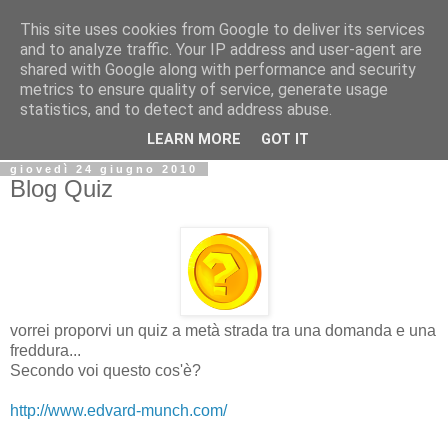
This site uses cookies from Google to deliver its services
Biblio@rti in
and to analyze traffic. Your IP address and user-agent are
shared with Google along with performance and security
metrics to ensure quality of service, generate usage
Il Blog della Biblioteca di Area delle arti per condividere
statistics, and to detect and address abuse.
informazioni iniziative incontri
LEARN MORE
GOT IT
giovedì 24 giugno 2010
Blog Quiz
vorrei proporvi un quiz a metà strada tra una domanda e una
freddura...
Secondo voi questo cos'è?
http://www.edvard-munch.com/