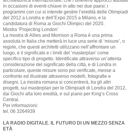
architettonica internazionale, che i differenti approcci adottati
in occasioni di eventi-chiave in atto nei due paesi: i
programmi con cui si intende gestire l’eredità delle Olimpiadi
del 2012 a Londra e dell’Expo 2015 a Milano, e la
candidatura di Roma ai Giochi Olimpici del 2020.
Mostra ‘Projecting London’
La mostra di Allies and Morrison a Roma è una prima
assoluta in Italia che metterà in luce una serie di ‘misure’, o
regole, che questi architetti utilizzano nell’affrontare un
luogo, e il significato e i limiti del ‘masterplan’ come
specifico tipo di progetto. Identificate attraverso un’attenta
considerazione del significato della città, e di Londra in
particolare, queste misure sono poi verificate, messe a
confronto ed illustrate attraverso modelli, fotografie e
disegni. La mostra romana si concentrerà, tra gli altri
progetti, sui masterplan per le Olimpiadi di Londra del 2012,
dai Giochi alla loro eredità, e sul piano per King’s Cross
Central.
Per informazioni:
tel. 06 3264939
LA RADIO DIGITALE. IL FUTURO DI UN MEZZO SENZA
ETÀ