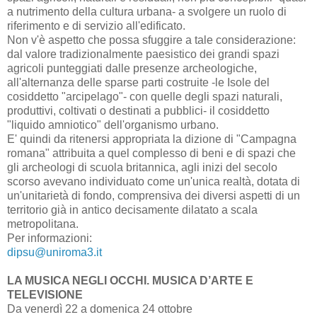
a nutrimento della cultura urbana- a svolgere un ruolo di
riferimento e di servizio all'edificato.
Non v'è aspetto che possa sfuggire a tale considerazione:
dal valore tradizionalmente paesistico dei grandi spazi
agricoli punteggiati dalle presenze archeologiche,
all'alternanza delle sparse parti costruite -le Isole del
cosiddetto "arcipelago"- con quelle degli spazi naturali,
produttivi, coltivati o destinati a pubblici- il cosiddetto
"liquido amniotico" dell'organismo urbano.
E' quindi da ritenersi appropriata la dizione di "Campagna
romana" attribuita a quel complesso di beni e di spazi che
gli archeologi di scuola britannica, agli inizi del secolo
scorso avevano individuato come un'unica realtà, dotata di
un'unitarietà di fondo, comprensiva dei diversi aspetti di un
territorio già in antico decisamente dilatato a scala
metropolitana.
Per informazioni:
dipsu@uniroma3.it
LA MUSICA NEGLI OCCHI. MUSICA D’ARTE E
TELEVISIONE
Da venerdì 22 a domenica 24 ottobre