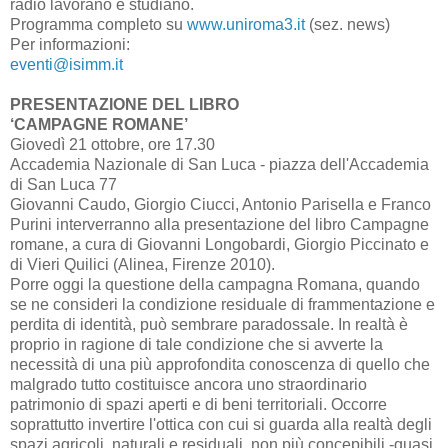
radio lavorano e studiano.
Programma completo su
www.uniroma3.it
(sez. news)
Per informazioni:
eventi@isimm.it
PRESENTAZIONE DEL LIBRO
‘CAMPAGNE ROMANE’
Giovedì 21 ottobre, ore 17.30
Accademia Nazionale di San Luca - piazza dell'Accademia
di San Luca 77
Giovanni Caudo, Giorgio Ciucci, Antonio Parisella e Franco
Purini interverranno alla presentazione del libro Campagne
romane, a cura di Giovanni Longobardi, Giorgio Piccinato e
di Vieri Quilici (Alinea, Firenze 2010).
Porre oggi la questione della campagna Romana, quando
se ne consideri la condizione residuale di frammentazione e
perdita di identità, può sembrare paradossale. In realtà è
proprio in ragione di tale condizione che si avverte la
necessità di una più approfondita conoscenza di quello che
malgrado tutto costituisce ancora uno straordinario
patrimonio di spazi aperti e di beni territoriali. Occorre
soprattutto invertire l'ottica con cui si guarda alla realtà degli
spazi agricoli, naturali e residuali, non più concepibili -quasi