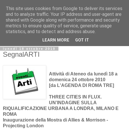
This site uses cookies from Google to deliver its services
Biblio@rti in
and to analyze traffic. Your IP address and user-agent are
shared with Google along with performance and security
metrics to ensure quality of service, generate usage
Il Blog della Biblioteca di Area delle arti per condividere
statistics, and to detect and address abuse.
informazioni iniziative incontri
LEARN MORE
GOT IT
lunedì 18 ottobre 2010
SegnalARTI
Attività di Ateneo da lunedì 18 a
domenica 24 ottobre 2010
[da L'AGENDA DI ROMA TRE]
THREE CITIES IN FLUX.
UN’INDAGINE SULLA
RIQUALIFICAZIONE URBANA A LONDRA, MILANO E
ROMA
Inaugurazione della Mostra di Allies & Morrison -
Projecting London