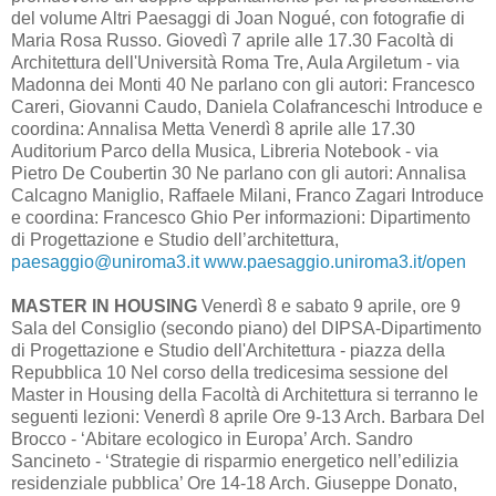
del volume Altri Paesaggi di Joan Nogué, con fotografie di
Maria Rosa Russo. Giovedì 7 aprile alle 17.30 Facoltà di
Architettura dell'Università Roma Tre, Aula Argiletum - via
Madonna dei Monti 40 Ne parlano con gli autori: Francesco
Careri, Giovanni Caudo, Daniela Colafranceschi Introduce e
coordina: Annalisa Metta Venerdì 8 aprile alle 17.30
Auditorium Parco della Musica, Libreria Notebook - via
Pietro De Coubertin 30 Ne parlano con gli autori: Annalisa
Calcagno Maniglio, Raffaele Milani, Franco Zagari Introduce
e coordina: Francesco Ghio Per informazioni: Dipartimento
di Progettazione e Studio dell’architettura,
paesaggio@uniroma3.it
www.paesaggio.uniroma3.it/open
MASTER IN HOUSING
Venerdì 8 e sabato 9 aprile, ore 9
Sala del Consiglio (secondo piano) del DIPSA-Dipartimento
di Progettazione e Studio dell'Architettura - piazza della
Repubblica 10 Nel corso della tredicesima sessione del
Master in Housing della Facoltà di Architettura si terranno le
seguenti lezioni: Venerdì 8 aprile Ore 9-13 Arch. Barbara Del
Brocco - ‘Abitare ecologico in Europa’ Arch. Sandro
Sancineto - ‘Strategie di risparmio energetico nell’edilizia
residenziale pubblica’ Ore 14-18 Arch. Giuseppe Donato,