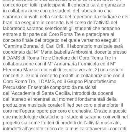
concerto per tutti i partecipanti. Il concerto sarà organizzato
in collaborazione con gli studenti del laboratorio che
saranno coinvolti nella scelta del repertorio da studiare e dei
brani da eseguire in concerto. Nel corso dell’attività del
laboratorio saranno selezionati gli studenti che potranno
entrare a far parte del Coro Roma Tre e partecipare al
concerto finale del progetto nel quale verranno eseguiti i
‘Carmina Burana’ di Carl Orff . Il laboratorio musicale sarà
coordinato dal M° Maria Isabella Ambrosini, docente presso
il DAMS di Roma Tre e Direttore del Coro Roma Tre in
collaborazione con il M° Annamaria Formicola ed il M°
Eleonora Marziali docenti di tecnica vocale. 2) una serie di
concerti e lezioni-concerto prodotti in collaborazione con il
Coro Roma Tre, il DAMS, ed il Gruppo Pianofortissimo
Percussion Ensemble composto da musicisti
dell’Accademia di Santa Cecilia, introdotti da docenti
dell’ateneo e incentrati sui momenti fondamentali della
produzione musicale corale: Il lied per coro e pianoforte; il
coro nell’opera; opere per coro e orchestra. Grazie a queste
due metodologie didattiche gli studenti saranno coinvolti nel
progetto sia come fruitori di prodotti dell’attività musicale,
introdotti all’ascolto critico della musica attraverso i concerti