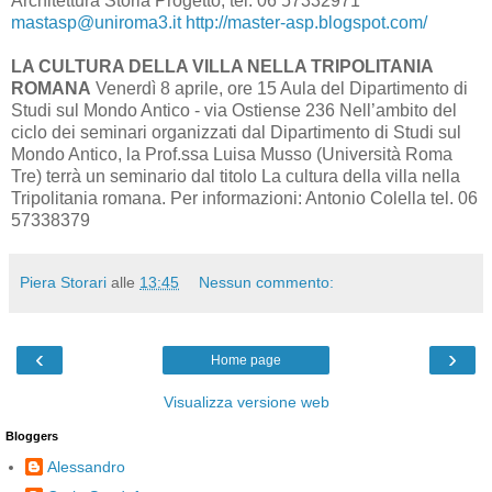
Architettura Storia Progetto, tel. 06 57332971
mastasp@uniroma3.it
http://master-asp.blogspot.com/
LA CULTURA DELLA VILLA NELLA TRIPOLITANIA
ROMANA
Venerdì 8 aprile, ore 15 Aula del Dipartimento di
Studi sul Mondo Antico - via Ostiense 236 Nell’ambito del
ciclo dei seminari organizzati dal Dipartimento di Studi sul
Mondo Antico, la Prof.ssa Luisa Musso (Università Roma
Tre) terrà un seminario dal titolo La cultura della villa nella
Tripolitania romana. Per informazioni: Antonio Colella tel. 06
57338379
Piera Storari
alle
13:45
Nessun commento:
‹
›
Home page
Visualizza versione web
Bloggers
Alessandro