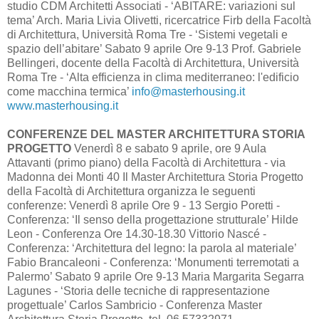
studio CDM Architetti Associati - ‘ABITARE: variazioni sul
tema’ Arch. Maria Livia Olivetti, ricercatrice Firb della Facoltà
di Architettura, Università Roma Tre - ‘Sistemi vegetali e
spazio dell’abitare’ Sabato 9 aprile Ore 9-13 Prof. Gabriele
Bellingeri, docente della Facoltà di Architettura, Università
Roma Tre - ‘Alta efficienza in clima mediterraneo: l'edificio
come macchina termica’
info@masterhousing.it
www.masterhousing.it
CONFERENZE DEL MASTER ARCHITETTURA STORIA
PROGETTO
Venerdì 8 e sabato 9 aprile, ore 9 Aula
Attavanti (primo piano) della Facoltà di Architettura - via
Madonna dei Monti 40 Il Master Architettura Storia Progetto
della Facoltà di Architettura organizza le seguenti
conferenze: Venerdì 8 aprile Ore 9 - 13 Sergio Poretti -
Conferenza: ‘Il senso della progettazione strutturale’ Hilde
Leon - Conferenza Ore 14.30-18.30 Vittorio Nascé -
Conferenza: ‘Architettura del legno: la parola al materiale’
Fabio Brancaleoni - Conferenza: ‘Monumenti terremotati a
Palermo’ Sabato 9 aprile Ore 9-13 Maria Margarita Segarra
Lagunes - ‘Storia delle tecniche di rappresentazione
progettuale’ Carlos Sambricio - Conferenza Master