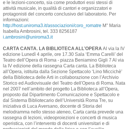
e le lezioni-concerto, sia come produttori essi stessi di
attività musicale, in qualità di cantori e organizzatori e
protagonisti del concerto conclusivo del laboratorio. Per
informazioni:
http://host.uniroma3.it/associazioni/coro_romatre
M° Maria
Isabella Ambrosini, tel. 333 8256187
i.ambrosini@uniroma3.it
CARTA CANTA. LA BIBLIOTECA ALL’OPERA
Al via la IV
edizione Lunedì 4 aprile, ore 17.30 Sala ‘Emma Carelli’ del
Teatro dell’Opera di Roma - piazza Beniamino Gigli 7 Al via
la IV edizione della rassegna Carta canta. La Biblioteca
all’Opera, istituita dalla Sezione Spettacolo ‘Lino Miccichè’
della Biblioteca delle Arti in collaborazione con l’Archivio
Storico ed Audiovisuale del Teatro dell'Opera di Roma. Nata
nel 2007 nell’ambito del progetto La Biblioteca all’Opera,
proposto dal Dipartimento Comunicazione e Spettacolo e
dal Sistema Bibliotecario dell’Università Roma Tre, su
iniziativa di Luca Aversano, docente di Storia del
melodramma nello stesso ateneo, Carta canta prevede una
rassegna di lezioni, videoproiezioni e concerti di musica
operistica, con l’intervento di docenti universitari e di