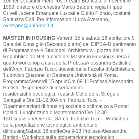
Zeffirelli, costumi Piero Tosi.T eatro Brancaccio, novembre
1999, direttore d'orchestra Marco Balderi, regia Filippo
Crivelli, scene Emanuele Luzzati e Guido Fiorato, costumi
Santuzza Calì. Per informazioni: Luca Aversano,
aversano@uniroma3.it
MASTER IN HOUSING
Venerdì 15 e sabato 16 aprile, ore 9
Sala del Consiglio (Secondo piano) del DIPSA-Dipartimento
di Progettazione e Studiodell'Architettura - piazza della
Repubblica 10 Nell'ambito del Master in Housing si terrà il
quarto workshop a cura della Prof.ssaAlessandra Battisti e
dell'Arch. Fabrizio Tucci, docenti della Facoltà diArchitettura
'Ludovico Quarone' di Sapienza Università di Roma.
Programma:Venerdì 15 aprileOre 09-11Prof.ssa Alessandra
Battisti - 'Esperienze di insediamenti
residenzialibioecologici: i casi di Colle della Strega e
Senigallia'Ore 11-12.30Arch. Fabrizio Tucci -
'Sperimentazioni di housing sociale bioclimatico a Roma:
icasi di Lunghezzina e Monterotondo'Ore 12.30-
13DiscussioneOre 14-18Arch. Fabrizio Tucci - Workshop
sulla progettazione tecnologico ambientale
diHousingSabato 16 aprileOre 9-13 Prof.ssa Alessandra
Battisti - Workshop sulla progettazione tecnologico