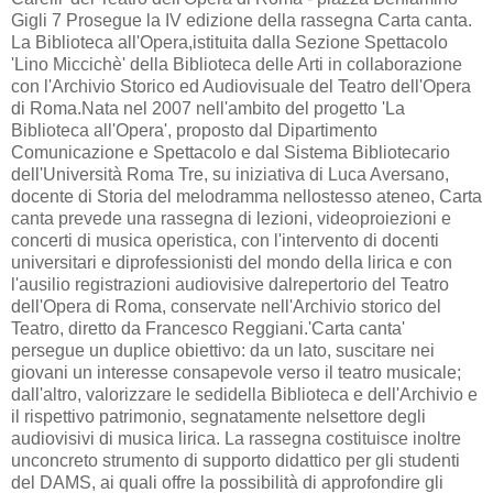
Gigli 7 Prosegue la IV edizione della rassegna Carta canta.
La Biblioteca all'Opera,istituita dalla Sezione Spettacolo
'Lino Miccichè' della Biblioteca delle Arti in collaborazione
con l'Archivio Storico ed Audiovisuale del Teatro dell'Opera
di Roma.Nata nel 2007 nell'ambito del progetto 'La
Biblioteca all'Opera', proposto dal Dipartimento
Comunicazione e Spettacolo e dal Sistema Bibliotecario
dell'Università Roma Tre, su iniziativa di Luca Aversano,
docente di Storia del melodramma nellostesso ateneo, Carta
canta prevede una rassegna di lezioni, videoproiezioni e
concerti di musica operistica, con l'intervento di docenti
universitari e diprofessionisti del mondo della lirica e con
l'ausilio registrazioni audiovisive dalrepertorio del Teatro
dell'Opera di Roma, conservate nell'Archivio storico del
Teatro, diretto da Francesco Reggiani.'Carta canta'
persegue un duplice obiettivo: da un lato, suscitare nei
giovani un interesse consapevole verso il teatro musicale;
dall'altro, valorizzare le sedidella Biblioteca e dell'Archivio e
il rispettivo patrimonio, segnatamente nelsettore degli
audiovisivi di musica lirica. La rassegna costituisce inoltre
unconcreto strumento di supporto didattico per gli studenti
del DAMS, ai quali offre la possibilità di approfondire gli