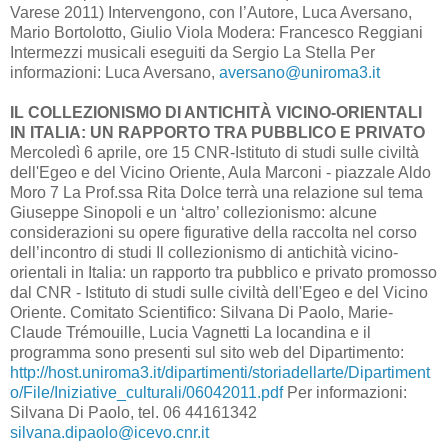
Varese 2011) Intervengono, con l’Autore, Luca Aversano,
Mario Bortolotto, Giulio Viola Modera: Francesco Reggiani
Intermezzi musicali eseguiti da Sergio La Stella Per
informazioni: Luca Aversano,
aversano@uniroma3.it
IL COLLEZIONISMO DI ANTICHITÀ VICINO-ORIENTALI
IN ITALIA: UN RAPPORTO TRA PUBBLICO E PRIVATO
Mercoledì 6 aprile, ore 15 CNR-Istituto di studi sulle civiltà
dell'Egeo e del Vicino Oriente, Aula Marconi - piazzale Aldo
Moro 7 La Prof.ssa Rita Dolce terrà una relazione sul tema
Giuseppe Sinopoli e un ‘altro’ collezionismo: alcune
considerazioni su opere figurative della raccolta nel corso
dell’incontro di studi Il collezionismo di antichità vicino-
orientali in Italia: un rapporto tra pubblico e privato promosso
dal CNR - Istituto di studi sulle civiltà dell'Egeo e del Vicino
Oriente. Comitato Scientifico: Silvana Di Paolo, Marie-
Claude Trémouille, Lucia Vagnetti La locandina e il
programma sono presenti sul sito web del Dipartimento:
http://host.uniroma3.it/dipartimenti/storiadellarte/Dipartiment
o/File/Iniziative_culturali/06042011.pdf
Per informazioni:
Silvana Di Paolo, tel. 06 44161342
silvana.dipaolo@icevo.cnr.it