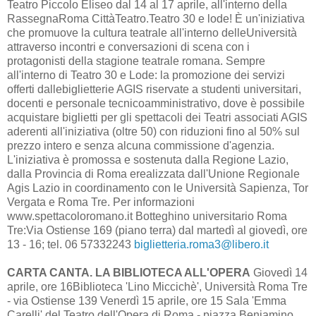
Teatro Piccolo Eliseo dal 14 al 17 aprile, all'interno della
RassegnaRoma CittàTeatro.Teatro 30 e lode! È un'iniziativa
che promuove la cultura teatrale all'interno delleUniversità
attraverso incontri e conversazioni di scena con i
protagonisti della stagione teatrale romana. Sempre
all'interno di Teatro 30 e Lode: la promozione dei servizi
offerti dallebiglietterie AGIS riservate a studenti universitari,
docenti e personale tecnicoamministrativo, dove è possibile
acquistare biglietti per gli spettacoli dei Teatri associati AGIS
aderenti all'iniziativa (oltre 50) con riduzioni fino al 50% sul
prezzo intero e senza alcuna commissione d'agenzia.
L'iniziativa è promossa e sostenuta dalla Regione Lazio,
dalla Provincia di Roma erealizzata dall'Unione Regionale
Agis Lazio in coordinamento con le Università Sapienza, Tor
Vergata e Roma Tre. Per informazioni
www.spettacoloromano.it Botteghino universitario Roma
Tre:Via Ostiense 169 (piano terra) dal martedì al giovedì, ore
13 - 16; tel. 06 57332243
biglietteria.roma3@libero.it
CARTA CANTA. LA BIBLIOTECA ALL'OPERA
Giovedì 14
aprile, ore 16Biblioteca 'Lino Miccichè', Università Roma Tre
- via Ostiense 139 Venerdì 15 aprile, ore 15 Sala 'Emma
Carelli' del Teatro dell'Opera di Roma - piazza Beniamino