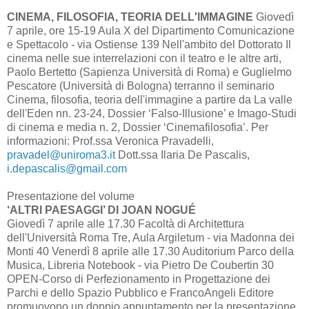
CINEMA, FILOSOFIA, TEORIA DELL'IMMAGINE
Giovedì
7 aprile, ore 15-19 Aula X del Dipartimento Comunicazione
e Spettacolo - via Ostiense 139 Nell'ambito del Dottorato Il
cinema nelle sue interrelazioni con il teatro e le altre arti,
Paolo Bertetto (Sapienza Università di Roma) e Guglielmo
Pescatore (Università di Bologna) terranno il seminario
Cinema, filosofia, teoria dell'immagine a partire da La valle
dell'Eden nn. 23-24, Dossier ‘Falso-Illusione’ e Imago-Studi
di cinema e media n. 2, Dossier ‘Cinemafilosofia’. Per
informazioni: Prof.ssa Veronica Pravadelli,
pravadel@uniroma3.it
Dott.ssa Ilaria De Pascalis,
i.depascalis@gmail.com
Presentazione del volume
‘ALTRI PAESAGGI’ DI JOAN NOGUÉ
Giovedì 7 aprile alle 17.30 Facoltà di Architettura
dell'Università Roma Tre, Aula Argiletum - via Madonna dei
Monti 40 Venerdì 8 aprile alle 17.30 Auditorium Parco della
Musica, Libreria Notebook - via Pietro De Coubertin 30
OPEN-Corso di Perfezionamento in Progettazione dei
Parchi e dello Spazio Pubblico e FrancoAngeli Editore
promuovono un doppio appuntamento per la presentazione