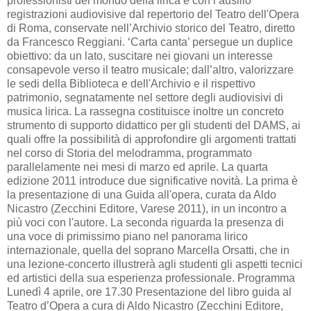
professionisti del mondo della lirica e con l’ausilio
registrazioni audiovisive dal repertorio del Teatro dell'Opera
di Roma, conservate nell’Archivio storico del Teatro, diretto
da Francesco Reggiani. ‘Carta canta’ persegue un duplice
obiettivo: da un lato, suscitare nei giovani un interesse
consapevole verso il teatro musicale; dall’altro, valorizzare
le sedi della Biblioteca e dell'Archivio e il rispettivo
patrimonio, segnatamente nel settore degli audiovisivi di
musica lirica. La rassegna costituisce inoltre un concreto
strumento di supporto didattico per gli studenti del DAMS, ai
quali offre la possibilità di approfondire gli argomenti trattati
nel corso di Storia del melodramma, programmato
parallelamente nei mesi di marzo ed aprile. La quarta
edizione 2011 introduce due significative novità. La prima è
la presentazione di una Guida all'opera, curata da Aldo
Nicastro (Zecchini Editore, Varese 2011), in un incontro a
più voci con l'autore. La seconda riguarda la presenza di
una voce di primissimo piano nel panorama lirico
internazionale, quella del soprano Marcella Orsatti, che in
una lezione-concerto illustrerà agli studenti gli aspetti tecnici
ed artistici della sua esperienza professionale. Programma
Lunedì 4 aprile, ore 17.30 Presentazione del libro guida al
Teatro d’Opera a cura di Aldo Nicastro (Zecchini Editore,