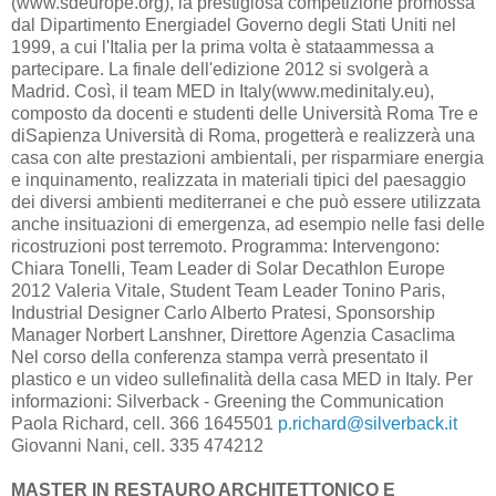
(www.sdeurope.org), la prestigiosa competizione promossa
dal Dipartimento Energiadel Governo degli Stati Uniti nel
1999, a cui l'Italia per la prima volta è stataammessa a
partecipare. La finale dell'edizione 2012 si svolgerà a
Madrid. Così, il team MED in Italy(www.medinitaly.eu),
composto da docenti e studenti delle Università Roma Tre e
diSapienza Università di Roma, progetterà e realizzerà una
casa con alte prestazioni ambientali, per risparmiare energia
e inquinamento, realizzata in materiali tipici del paesaggio
dei diversi ambienti mediterranei e che può essere utilizzata
anche insituazioni di emergenza, ad esempio nelle fasi delle
ricostruzioni post terremoto. Programma: Intervengono:
Chiara Tonelli, Team Leader di Solar Decathlon Europe
2012 Valeria Vitale, Student Team Leader Tonino Paris,
Industrial Designer Carlo Alberto Pratesi, Sponsorship
Manager Norbert Lanshner, Direttore Agenzia Casaclima
Nel corso della conferenza stampa verrà presentato il
plastico e un video sullefinalità della casa MED in Italy. Per
informazioni: Silverback - Greening the Communication
Paola Richard, cell. 366 1645501
p.richard@silverback.it
Giovanni Nani, cell. 335 474212
MASTER IN RESTAURO ARCHITETTONICO E