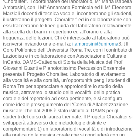
‘Choraliter’. Il coordinatore del laboratorio, M° Maria Isabella
Ambrosini, con il M° Annamaria Formicola ed il M° Eleonora
Marziali docenti di tecnica vocale, incontreranno gli studenti,
illustreranno il progetto ‘Choraliter’ ed in collaborazione con
essi tracceranno le linee guida del laboratorio relativamente
alla scelta dei brani in repertorio ed all’orario e alla
frequenza delle lezioni. Chi è interessato al laboratorio può
iscriversi inviando una e-mail a:
i.ambrosini@uniroma
3.it Il
Coro Polifonico dell'Università Roma Tre, con il contributo di
Laziodisu e in collaborazione con Associazione Culturale
InCanto, DAMS-Cattedra di Storia della Musica del Prof.
Giovanni Guanti e Pianofortissimo Percussion Ensemble
presenta il Progetto Choraliter. Laboratorio di avviamento
alla vocalità e alla coralità, un’opportunità per gli studenti di
Roma Tre per approcciare e approfondire lo studio della
musica, attraverso lo studio della vocalità, della pratica
corale e del repertorio ad essa pertinente, e si configura
come ideale proseguimento del ‘Corso di Alfabetizzazione
musicale’ che dal 2008 è stato istituito al DAMS per gli
studenti del corso di laurea triennale. Il Progetto Choraliter si
svilupperà attraverso due metodologie distinte e
complementari: 1) un laboratorio di vocalità e di introduzione
alla pratica della musica corale che si concluderà con un