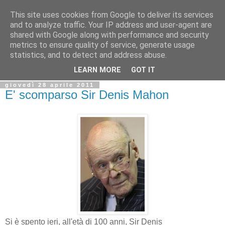
This site uses cookies from Google to deliver its services
Biblio@rti in
and to analyze traffic. Your IP address and user-agent are
shared with Google along with performance and security
metrics to ensure quality of service, generate usage
Il Blog della Biblioteca di Area delle arti per condividere
statistics, and to detect and address abuse.
informazioni iniziative incontri
LEARN MORE
GOT IT
giovedì 28 aprile 2011
E' scomparso Sir Denis Mahon
Si è spento ieri, all'età di 100 anni, Sir Denis