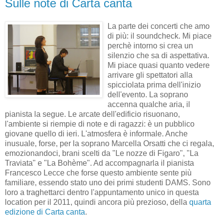
Sulle note di Carta canta
La parte dei concerti che amo
di più: il soundcheck. Mi piace
perchè intorno si crea un
silenzio che sa di aspettativa.
Mi piace quasi quanto vedere
arrivare gli spettatori alla
spicciolata prima dell'inizio
dell'evento. La soprano
accenna qualche aria, il
pianista la segue. Le arcate dell'edificio risuonano,
l'ambiente si riempie di note e di ragazzi: è un pubblico
giovane quello di ieri. L'atmosfera è informale. Anche
inusuale, forse, per la soprano Marcella Orsatti che ci regala,
emozionandoci, brani scelti da "Le nozze di Figaro", "La
Traviata" e "La Bohème". Ad accompagnarla il pianista
Francesco Lecce che forse questo ambiente sente più
familiare, essendo stato uno dei primi studenti DAMS. Sono
loro a traghettarci dentro l'appuntamento unico in questa
location per il 2011, quindi ancora più prezioso, della
quarta
edizione di Carta canta
.