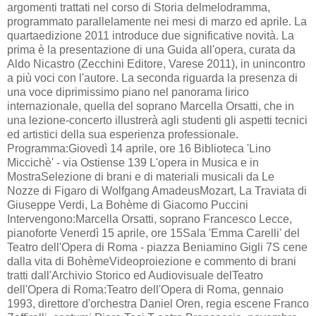
argomenti trattati nel corso di Storia delmelodramma,
programmato parallelamente nei mesi di marzo ed aprile. La
quartaedizione 2011 introduce due significative novità. La
prima è la presentazione di una Guida all'opera, curata da
Aldo Nicastro (Zecchini Editore, Varese 2011), in unincontro
a più voci con l'autore. La seconda riguarda la presenza di
una voce diprimissimo piano nel panorama lirico
internazionale, quella del soprano Marcella Orsatti, che in
una lezione-concerto illustrerà agli studenti gli aspetti tecnici
ed artistici della sua esperienza professionale.
Programma:Giovedì 14 aprile, ore 16 Biblioteca 'Lino
Miccichè' - via Ostiense 139 L'opera in Musica e in
MostraSelezione di brani e di materiali musicali da Le
Nozze di Figaro di Wolfgang AmadeusMozart, La Traviata di
Giuseppe Verdi, La Bohème di Giacomo Puccini
Intervengono:Marcella Orsatti, soprano Francesco Lecce,
pianoforte Venerdì 15 aprile, ore 15Sala 'Emma Carelli' del
Teatro dell'Opera di Roma - piazza Beniamino Gigli 7S cene
dalla vita di BohèmeVideoproiezione e commento di brani
tratti dall'Archivio Storico ed Audiovisuale delTeatro
dell'Opera di Roma:Teatro dell'Opera di Roma, gennaio
1993, direttore d'orchestra Daniel Oren, regia escene Franco