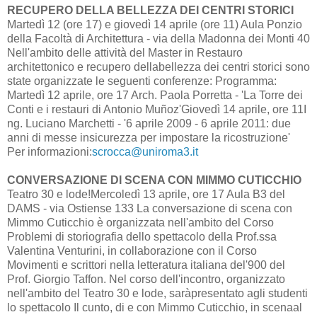
RECUPERO DELLA BELLEZZA DEI CENTRI STORICI
Martedì 12 (ore 17) e giovedì 14 aprile (ore 11) Aula Ponzio
della Facoltà di Architettura - via della Madonna dei Monti 40
Nell'ambito delle attività del Master in Restauro
architettonico e recupero dellabellezza dei centri storici sono
state organizzate le seguenti conferenze: Programma:
Martedì 12 aprile, ore 17 Arch. Paola Porretta - 'La Torre dei
Conti e i restauri di Antonio Muñoz'Giovedì 14 aprile, ore 11I
ng. Luciano Marchetti - '6 aprile 2009 - 6 aprile 2011: due
anni di messe insicurezza per impostare la ricostruzione'
Per informazioni:
scrocca@uniroma3.it
CONVERSAZIONE DI SCENA CON MIMMO CUTICCHIO
Teatro 30 e lode!Mercoledì 13 aprile, ore 17 Aula B3 del
DAMS - via Ostiense 133 La conversazione di scena con
Mimmo Cuticchio è organizzata nell'ambito del Corso
Problemi di storiografia dello spettacolo della Prof.ssa
Valentina Venturini, in collaborazione con il Corso
Movimenti e scrittori nella letteratura italiana del'900 del
Prof. Giorgio Taffon. Nel corso dell'incontro, organizzato
nell'ambito del Teatro 30 e lode, saràpresentato agli studenti
lo spettacolo Il cunto, di e con Mimmo Cuticchio, in scenaal