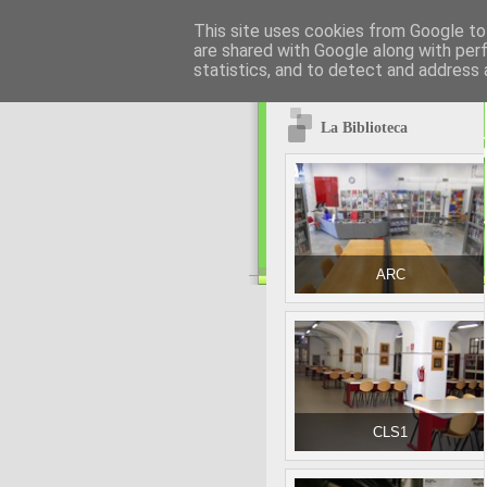
This site uses cookies from Google to 
are shared with Google along with per
statistics, and to detect and address 
La Biblioteca
ARC
CLS1