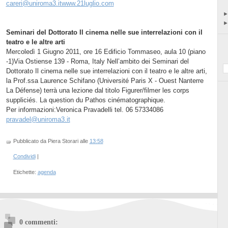
careri@uniroma3.itwww.21luglio.com
Seminari del Dottorato Il cinema nelle sue interrelazioni con il
teatro e le altre arti
Mercoledì 1 Giugno 2011, ore 16 Edificio Tommaseo, aula 10 (piano
-1)Via Ostiense 139 - Roma, Italy Nell’ambito dei Seminari del
Dottorato Il cinema nelle sue interrelazioni con il teatro e le altre arti,
la Prof.ssa Laurence Schifano (Université Paris X - Ouest Nanterre
La Défense) terrà una lezione dal titolo Figurer/filmer les corps
suppliciés. La question du Pathos cinématographique.
Per informazioni:Veronica Pravadelli tel. 06 57334086
pravadel@uniroma3.it
Pubblicato da Piera Storari
alle
13:58
Condividi
|
Etichette:
agenda
0 commenti: