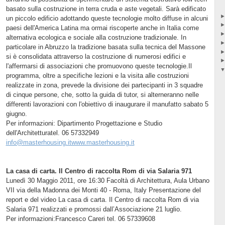
basato sulla costruzione in terra cruda e aste vegetali. Sarà edificato
un piccolo edificio adottando queste tecnologie molto diffuse in alcuni
paesi dell'America Latina ma ormai riscoperte anche in Italia come
alternativa ecologica e sociale alla costruzione tradizionale. In
particolare in Abruzzo la tradizione basata sulla tecnica del Massone
si è consolidata attraverso la costruzione di numerosi edifici e
l'affermarsi di associazioni che promuovono queste tecnologie.Il
programma, oltre a specifiche lezioni e la visita alle costruzioni
realizzate in zona, prevede la divisione dei partecipanti in 3 squadre
di cinque persone, che, sotto la guida di tutor, si alterneranno nelle
differenti lavorazioni con l'obiettivo di inaugurare il manufatto sabato 5
giugno.
Per informazioni: Dipartimento Progettazione e Studio
dell'Architetturatel. 06 57332949
info@masterhousing.itwww.masterhousing.it
La casa di carta. Il Centro di raccolta Rom di via Salaria 971
Lunedì 30 Maggio 2011, ore 16:30 Facoltà di Architettura, Aula Urbano
VII via della Madonna dei Monti 40 - Roma, Italy Presentazione del
report e del video La casa di carta. Il Centro di raccolta Rom di via
Salaria 971 realizzati e promossi dall’Associazione 21 luglio.
Per informazioni:Francesco Careri tel. 06 57339608