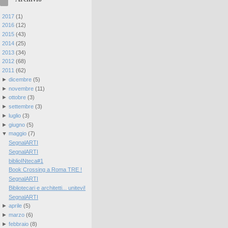
►
2017
(
1
)
►
2016
(
12
)
►
2015
(
43
)
►
2014
(
25
)
►
2013
(
34
)
►
2012
(
68
)
▼
2011
(
62
)
►
dicembre
(
5
)
►
novembre
(
11
)
►
ottobre
(
3
)
►
settembre
(
3
)
►
luglio
(
3
)
►
giugno
(
5
)
▼
maggio
(
7
)
SegnalARTI
SegnalARTI
biblioINteca#1
Book Crossing a Roma TRE !
SegnalARTI
Bibliotecari e architetti... unitevi!
SegnalARTI
►
aprile
(
5
)
►
marzo
(
6
)
►
febbraio
(
8
)