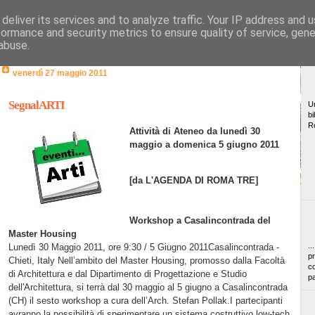
deliver its services and to analyze traffic. Your IP address and 
formance and security metrics to ensure quality of service, gen
abuse.
venerdì 27 maggio 2011
SegnalARTI
Un
bi
R
Attività di Ateneo da lunedì 30
maggio a domenica 5 giugno 2011
[da L'AGENDA DI ROMA TRE]
Workshop a Casalincontrada del
Master Housing
..
Lunedì 30 Maggio 2011, ore 9:30 / 5 Giugno 2011Casalincontrada -
pr
Chieti, Italy Nell’ambito del Master Housing, promosso dalla Facoltà
co
di Architettura e dal Dipartimento di Progettazione e Studio
pa
dell'Architettura, si terrà dal 30 maggio al 5 giugno a Casalincontrada
(CH) il sesto workshop a cura dell’Arch. Stefan Pollak.I partecipanti
avranno la possibilità di sperimentare un sistema costruttivo low-tech