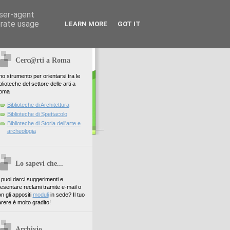
user-agent
erate usage
LEARN MORE
GOT IT
Cerc@rti a Roma
o strumento per orientarsi tra le
blioteche del settore delle arti a
oma
Biblioteche di Architettura
Biblioteche di Spettacolo
Biblioteche di Storia dell'arte e
archeologia
Lo sapevi che...
. puoi darci suggerimenti e
esentare reclami tramite e-mail o
n gli appositi
moduli
in sede? Il tuo
rere è molto gradito!
Archivio