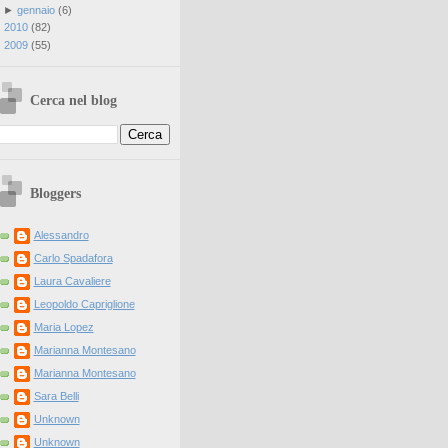
►
gennaio
(
6
)
►
2010
(
82
)
►
2009
(
55
)
Cerca nel blog
Bloggers
Alessandro
Carlo Spadafora
Laura Cavaliere
Leopoldo Capriglione
Maria Lopez
Marianna Montesano
Marianna Montesano
Sara Belli
Unknown
Unknown