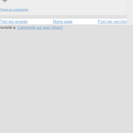
Posta un commento
Post più recente
Home page
Post più vecchio
Iscriviti a:
Commenti sul post (Atom)