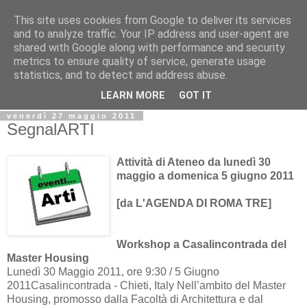
This site uses cookies from Google to deliver its services
Biblio@rti in
and to analyze traffic. Your IP address and user-agent are
shared with Google along with performance and security
metrics to ensure quality of service, generate usage
Il Blog della Biblioteca di Area delle arti per condividere
statistics, and to detect and address abuse.
informazioni iniziative incontri
LEARN MORE
GOT IT
venerdì 27 maggio 2011
SegnalARTI
Attività di Ateneo da lunedì 30
maggio a domenica 5 giugno 2011
[da L'AGENDA DI ROMA TRE]
Workshop a Casalincontrada del
Master Housing
Lunedì 30 Maggio 2011, ore 9:30 / 5 Giugno
2011Casalincontrada - Chieti, Italy Nell’ambito del Master
Housing, promosso dalla Facoltà di Architettura e dal