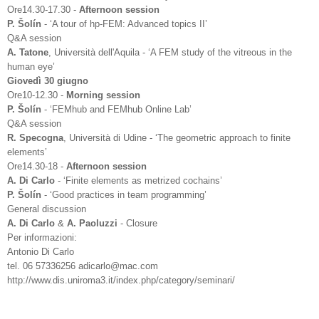
Ore14.30-17.30 -
Afternoon session
P. Šolín
- ‘A tour of hp-FEM: Advanced topics II’
Q&A session
A. Tatone
, Università dell'Aquila - ‘A FEM study of the vitreous in the
human eye’
Giovedì 30 giugno
Ore10-12.30 -
Morning session
P. Šolín
- ‘FEMhub and FEMhub Online Lab’
Q&A session
R. Specogna
, Università di Udine - ‘The geometric approach to finite
elements’
Ore14.30-18 -
Afternoon session
A. Di Carlo
- ‘Finite elements as metrized cochains’
P. Šolín
- ‘Good practices in team programming’
General discussion
A. Di Carlo
&
A. Paoluzzi
- Closure
Per informazioni:
Antonio Di Carlo
tel. 06 57336256 adicarlo@mac.com
http://www.dis.uniroma3.it/index.php/category/seminari/