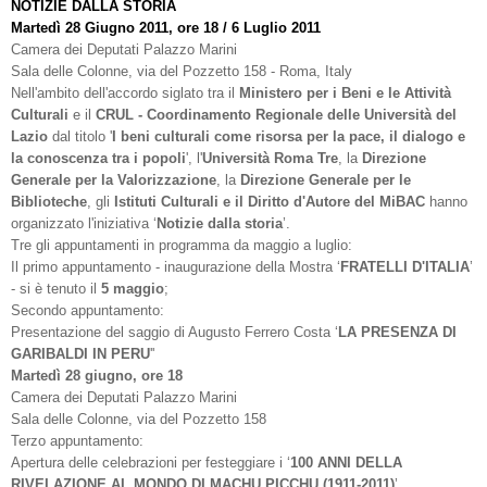
NOTIZIE DALLA STORIA
Martedì 28 Giugno 2011, ore 18 / 6 Luglio 2011
Camera dei Deputati Palazzo Marini
Sala delle Colonne, via del Pozzetto 158 - Roma, Italy
Nell'ambito dell'accordo siglato tra il
Ministero per i Beni e le Attività
Culturali
e il
CRUL - Coordinamento Regionale delle Università del
Lazio
dal titolo '
I beni culturali come risorsa per la pace, il dialogo e
la conoscenza tra i popoli
', l'
Università Roma Tre
, la
Direzione
Generale per la Valorizzazione
, la
Direzione
Generale per le
Biblioteche
, gli
Istituti Culturali e il Diritto d'Autore del MiBAC
hanno
organizzato l'iniziativa ‘
Notizie dalla storia
’.
Tre gli appuntamenti in programma da maggio a luglio:
Il primo appuntamento - inaugurazione della Mostra ‘
FRATELLI D'ITALIA
’
- si è tenuto il
5 maggio
;
Secondo appuntamento:
Presentazione del saggio di Augusto Ferrero Costa ‘
LA PRESENZA DI
GARIBALDI IN PERU
''
Martedì 28 giugno, ore 18
Camera dei Deputati Palazzo Marini
Sala delle Colonne, via del Pozzetto 158
Terzo appuntamento:
Apertura delle celebrazioni per festeggiare i ‘
100 ANNI DELLA
RIVELAZIONE AL MONDO DI MACHU PICCHU (1911-2011)
’