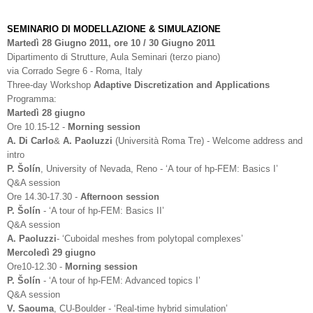
SEMINARIO DI MODELLAZIONE & SIMULAZIONE
Martedì 28 Giugno 2011, ore 10 / 30 Giugno 2011
Dipartimento di Strutture, Aula Seminari (terzo piano)
via Corrado Segre 6 - Roma, Italy
Three-day Workshop
Adaptive Discretization and Applications
Programma:
Martedì 28 giugno
Ore 10.15-12 -
Morning session
A. Di Carlo
&
A. Paoluzzi
(Università Roma Tre) - Welcome address and
intro
P. Šolín
, University of Nevada, Reno - ‘A tour of hp-FEM: Basics I’
Q&A session
Ore 14.30-17.30 -
Afternoon session
P. Šolín
- ‘A tour of hp-FEM: Basics II’
Q&A session
A. Paoluzzi
- ‘Cuboidal meshes from polytopal complexes’
Mercoledì 29 giugno
Ore10-12.30 -
Morning session
P. Šolín
- ‘A tour of hp-FEM: Advanced topics I’
Q&A session
V. Saouma
, CU-Boulder - ‘Real-time hybrid simulation’