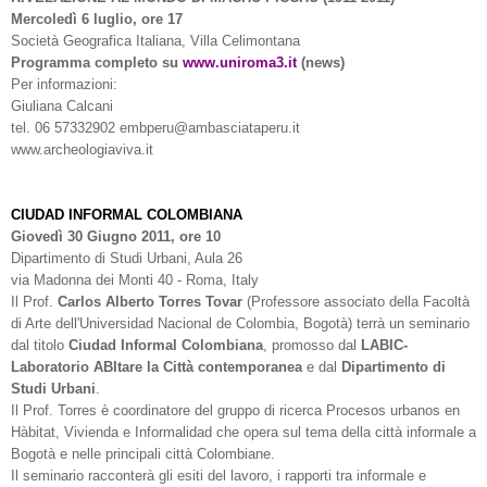
Mercoledì 6 luglio, ore 17
Società Geografica Italiana, Villa Celimontana
Programma completo su
www.uniroma3.it
(news)
Per informazioni:
Giuliana Calcani
tel. 06 57332902 embperu@ambasciataperu.it
www.archeologiaviva.it
CIUDAD INFORMAL COLOMBIANA
Giovedì 30 Giugno 2011, ore 10
Dipartimento di Studi Urbani, Aula 26
via Madonna dei Monti 40 - Roma, Italy
Il Prof.
Carlos Alberto Torres Tovar
(Professore associato della Facoltà
di Arte dell'Universidad Nacional de Colombia, Bogotà) terrà un seminario
dal titolo
Ciudad Informal Colombiana
, promosso dal
LABIC-
Laboratorio ABItare la Città contemporanea
e dal
Dipartimento di
Studi Urbani
.
Il Prof. Torres è coordinatore del gruppo di ricerca Procesos urbanos en
Hàbitat, Vivienda e Informalidad che opera sul tema della città informale a
Bogotà e nelle principali città Colombiane.
Il seminario racconterà gli esiti del lavoro, i rapporti tra informale e