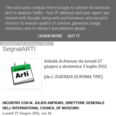
This site uses cookies from Google to deliver its services
Biblio@rti in
and to analyze traffic. Your IP address and user-agent are
shared with Google along with performance and security
metrics to ensure quality of service, generate usage
Il Blog della Biblioteca di Area delle arti per condividere
statistics, and to detect and address abuse.
informazioni iniziative incontri
LEARN MORE
GOT IT
venerdì 24 giugno 2011
SegnalARTI
Attività di Ateneo da lunedì 27
giugno a domenica 3 luglio 2011
[da L'AGENDA DI ROMA TRE]
INCONTRO CON M. JULIEN ANFRUNS, DIRETTORE GENERALE
DELL'INTERNATIONAL COUNCIL OF MUSEUMS
Lunedì 27 Giugno 2011, ore 10