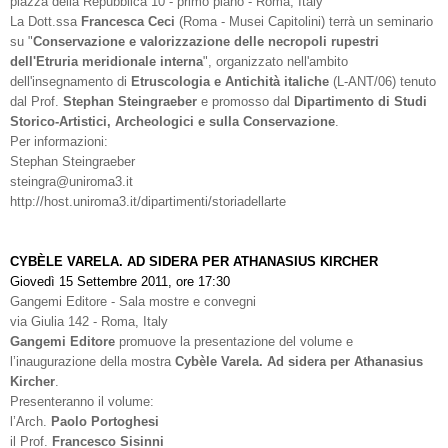
piazza della Repubblica 10 - primo piano - Roma, Italy
La Dott.ssa
Francesca Ceci
(Roma - Musei Capitolini) terrà un seminario
su "
Conservazione e valorizzazione delle necropoli rupestri
dell'Etruria meridionale interna
", organizzato nell'ambito
dell'insegnamento di
Etruscologia e Antichità italiche
(L-ANT/06) tenuto
dal Prof.
Stephan Steingraeber
e promosso dal
Dipartimento di Studi
Storico-Artistici, Archeologici e sulla Conservazione
.
Per informazioni:
Stephan Steingraeber
steingra@uniroma3.it
http://host.uniroma3.it/dipartimenti/storiadellarte
CYBÈLE VARELA. AD SIDERA PER ATHANASIUS KIRCHER
Giovedì 15 Settembre 2011, ore 17:30
Gangemi Editore - Sala mostre e convegni
via Giulia 142 - Roma, Italy
Gangemi Editore
promuove la presentazione del volume e
l’inaugurazione della mostra
Cybèle Varela. Ad sidera per Athanasius
Kircher
.
Presenteranno il volume:
l’Arch.
Paolo Portoghesi
il Prof.
Francesco Sisinni