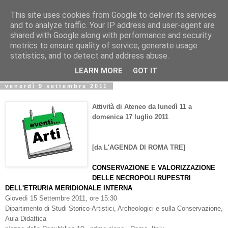
This site uses cookies from Google to deliver its services
Biblio@rti in
and to analyze traffic. Your IP address and user-agent are
shared with Google along with performance and security
metrics to ensure quality of service, generate usage
Il Blog della Biblioteca di Area delle arti per condividere
statistics, and to detect and address abuse.
informazioni iniziative incontri
LEARN MORE
GOT IT
venerdì 9 settembre 2011
Attività di Ateneo da lunedì 11 a
domenica 17 luglio 2011
[da L'AGENDA DI ROMA TRE]
CONSERVAZIONE E VALORIZZAZIONE
DELLE NECROPOLI RUPESTRI
DELL'ETRURIA MERIDIONALE INTERNA
Giovedì 15 Settembre 2011, ore 15:30
Dipartimento di Studi Storico-Artistici, Archeologici e sulla Conservazione,
Aula Didattica