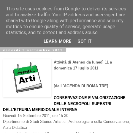
This site uses cookies from Google to deliver its services
Biblio@rti in
and to analyze traffic. Your IP address and user-agent are
shared with Google along with performance and security
metrics to ensure quality of service, generate usage
Il Blog della Biblioteca di Area delle arti per condividere
statistics, and to detect and address abuse.
informazioni iniziative incontri
LEARN MORE
GOT IT
venerdì 9 settembre 2011
Attività di Ateneo da lunedì 11 a
domenica 17 luglio 2011
[da L'AGENDA DI ROMA TRE]
CONSERVAZIONE E VALORIZZAZIONE
DELLE NECROPOLI RUPESTRI
DELL'ETRURIA MERIDIONALE INTERNA
Giovedì 15 Settembre 2011, ore 15:30
Dipartimento di Studi Storico-Artistici, Archeologici e sulla Conservazione,
Aula Didattica