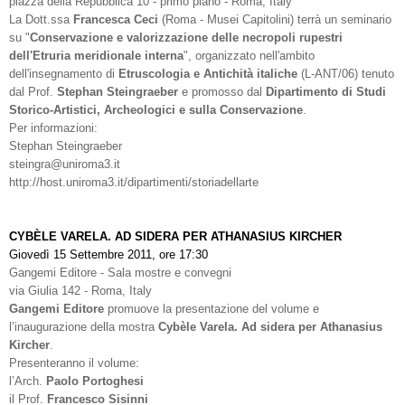
piazza della Repubblica 10 - primo piano - Roma, Italy
La Dott.ssa
Francesca Ceci
(Roma - Musei Capitolini) terrà un seminario
su "
Conservazione e valorizzazione delle necropoli rupestri
dell'Etruria meridionale interna
", organizzato nell'ambito
dell'insegnamento di
Etruscologia e Antichità italiche
(L-ANT/06) tenuto
dal Prof.
Stephan Steingraeber
e promosso dal
Dipartimento di Studi
Storico-Artistici, Archeologici e sulla Conservazione
.
Per informazioni:
Stephan Steingraeber
steingra@uniroma3.it
http://host.uniroma3.it/dipartimenti/storiadellarte
CYBÈLE VARELA. AD SIDERA PER ATHANASIUS KIRCHER
Giovedì 15 Settembre 2011, ore 17:30
Gangemi Editore - Sala mostre e convegni
via Giulia 142 - Roma, Italy
Gangemi Editore
promuove la presentazione del volume e
l’inaugurazione della mostra
Cybèle Varela. Ad sidera per Athanasius
Kircher
.
Presenteranno il volume:
l’Arch.
Paolo Portoghesi
il Prof.
Francesco Sisinni