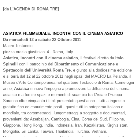
[da L'AGENDA DI ROMA TRE]
ASIATICA FILMMEDIALE. INCONTRI CON IL CINEMA ASIATICO
Da mercoledì 12 a sabato 22 Ottobre 2011
Macro Testaccio
piazza orazio giustiniani 4 - Roma, Italy
Asiatica, incontri con il cinema asiatico
, il festival diretto da
Italo
Spinelli
con il patrocinio del
Dipartimento di Comunicazione e
Spettacolo dell'Università Roma Tre,
è giunto alla dodicesima edizione
e si terrà dal 12 al 22 ottobre 2011 negli spazi del MACRO La Pelanda, il
Museo d'Arte Contemporanea nel quartiere Testaccio di Roma. Come ogni
anno,
Asiatica
rinnova l'impegno a promuovere la diffusione del cinema
asiatico e a fornire spazi e momenti di scambio tra l'Asia e l'Europa.
Saranno oltre cinquanta i titoli presentati quest’anno - tutti a ingresso
gratuito fino ad esaurimento posti - quasi tutti in anteprima italiana o
mondiale, tra cortometraggi, lungometraggi a soggetto e documentari,
provenienti da: Azerbaijan, Cambogia, Cina, Corea del Sud, Filippine,
Giappone, Hong Kong, India, Indonesia, Iran, Kazakistan, Kirghizistan,
Mongolia, Sri Lanka, Taiwan, Thailandia, Turchia, Vietnam.