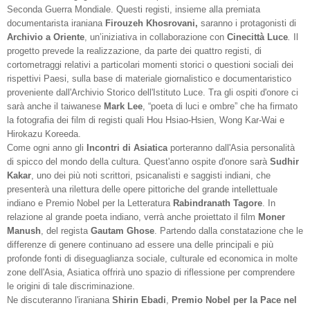
Seconda Guerra Mondiale. Questi registi, insieme alla premiata
documentarista iraniana
Firouzeh Khosrovani,
saranno i protagonisti di
Archivio a Oriente
, un’iniziativa in collaborazione con
Cinecittà Luce
.
Il
progetto prevede la realizzazione, da parte dei quattro registi, di
cortometraggi relativi a particolari momenti storici o questioni sociali dei
rispettivi Paesi, sulla base di materiale giornalistico e documentaristico
proveniente dall'Archivio Storico dell'Istituto Luce. Tra gli ospiti d'onore ci
sarà anche il taiwanese
Mark Lee
, “poeta di luci e ombre” che ha firmato
la fotografia dei film di registi quali Hou Hsiao-Hsien, Wong Kar-Wai e
Hirokazu Koreeda.
Come ogni anno gli
Incontri di Asiatica
porteranno dall'Asia personalità
di spicco del mondo della cultura. Quest'anno ospite d'onore sarà
Sudhir
Kakar
, uno dei più noti scrittori, psicanalisti e saggisti indiani, che
presenterà una rilettura delle opere pittoriche del grande intellettuale
indiano e Premio Nobel per la Letteratura
Rabindranath Tagore
. In
relazione al grande poeta indiano, verrà anche proiettato il film
Moner
Manush
, del regista
Gautam Ghose
. Partendo dalla constatazione che le
differenze di genere continuano ad essere una delle principali e più
profonde fonti di diseguaglianza sociale, culturale ed economica in molte
zone dell'Asia, Asiatica offrirà uno spazio di riflessione per comprendere
le origini di tale discriminazione.
Ne discuteranno l'iraniana
Shirin Ebadi
,
Premio Nobel per la Pace nel