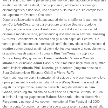
Molti i registi, scrittori e personalità del mondo cinematografico e letterario
asiatico ospiti del Festival, che proporranno, attraverso il linguaggio
cinematografico e non solo, uno sguardo sulla realtà e sulla complessità
del rapporto tra Oriente e Occidente.
Dopo la collaborazione della passata edizione, si rafforza la partnership
con
CortoArteCircuito
, di cui è direttore artistico Beatrice Bordone
Bulgari, e grazie alla quale
Asiatica
rafforza il dialogo tra mondo del
cinema e mondo dell'arte, proponendo quest’anno nella sezione
Crossing
Cultures
,
l’esperienza di incontro con gli autori ospiti del Festival. Un
vero e proprio “laboratorio interdisciplinare” che prevede la realizzazione di
quattro
cortometraggi girati nei giorni del festival grazie al coinvolgimento
di
quattro
registi asiatici - il coreano
Kim Tae-Yong
, in coppia con
l’attrice
Tang Wei
,
gli iraniani
Panahbarkhoda Rezaee
e
Masdak
Mirabedini
el’indiano
Aamir Bashir-
che filmeranno negli studi di
quattro
artisti italiani:
Alfredo Pirri
,
Nunzio, goldiechiari
(progetto artistico di
Sara Goldschmiede Eleonora Chiari) e
Pietro Ruffo
.
Non mancheranno ospiti internazionali di spicco che presenteranno le loro
opere più recenti e inedite in Italia. Oltre a
Wang Xiaoshuai
e agli altri
registi in competizione, saranno presenti il regista indiano
Gautam
Ghose
, unico regista indiano ad aver ricevuto il premio “Vittorio De Sica”
in Italia e il regista giapponese
Makoto Shinozaki
, che ha diretto
Not
Forgotten
, vincitore al Vancouver International Film Festival nel 2000,
che racconta l’orgoglio, l’amore e la speranza di alcuni sopravvissuti alla