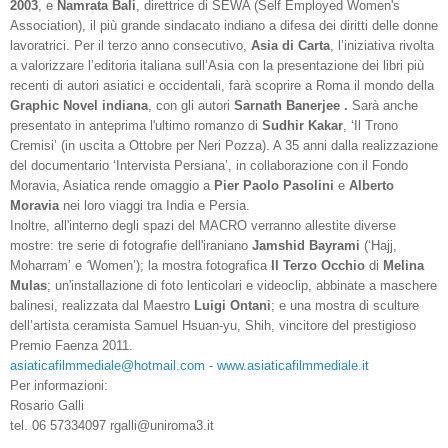
2003
, e
Namrata Bali
, direttrice di SEWA (Self Employed Women's
Association), il più grande sindacato indiano a difesa dei diritti delle donne
lavoratrici. Per il terzo anno consecutivo,
Asia di Carta
, l’iniziativa rivolta
a valorizzare l’editoria italiana sull’Asia con la presentazione dei libri più
recenti di autori asiatici e occidentali, farà scoprire a Roma il mondo della
Graphic Novel indiana
, con gli autori
Sarnath Banerjee .
Sarà anche
presentato in anteprima l'ultimo romanzo di
Sudhir Kakar
, ‘Il Trono
Cremisi’ (in uscita a Ottobre per Neri Pozza). A 35 anni dalla realizzazione
del documentario ‘Intervista Persiana’, in collaborazione con il Fondo
Moravia, Asiatica rende omaggio a
Pier Paolo Pasolini
e
Alberto
Moravia
nei loro viaggi tra India e Persia.
Inoltre, all'interno degli spazi del MACRO verranno allestite diverse
mostre: tre serie di fotografie dell'iraniano
Jamshid Bayrami
(‘Hajj,
Moharram’ e
‘
Women’); la mostra fotografica
Il Terzo Occhio
di
Melina
Mulas
; un'installazione di foto lenticolari e videoclip, abbinate a maschere
balinesi, realizzata dal Maestro
Luigi Ontani
; e una mostra di sculture
dell’artista ceramista Samuel Hsuan-yu, Shih, vincitore del prestigioso
Premio Faenza 2011.
asiaticafilmmediale@hotmail.com - www.asiaticafilmmediale.it
Per informazioni:
Rosario Galli
tel. 06 57334097 rgalli@uniroma3.it