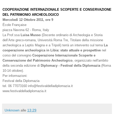
COOPERAZIONE INTERNAZIONALE SCOPERTE E CONSERVAZIONE
DEL PATRIMONIO ARCHEOLOGICO
Mercoledì 12 Ottobre 2011, ore 9
École Française
piazza Navona 62 - Roma, Italy
La Prof.ssa
Luisa Musso
(Docente ordinario di Archeologia e Storia
dell’Arte greco-romana, Università Roma Tre, Titolare della missione
archeologica a Leptis Magna e a Tripoli) terrà un intervento sul tema
La
cooperazione archeologica in Libia: stato attuale e prospettive
nel
corso del convegno
Cooperazione Internazionale Scoperte e
Conservazione del Patrimonio Archeologico
, organizzato nell'ambito
della seconda edizione di
Diplomacy - Festival della Diplomazia
(Roma
10-14 ottobre).
Per informazioni:
Festival della Diplomazia
tel. 06 77073160 info@festivaldelladiplomazia.it
www.festivaldelladiplomazia.it
Unknown
alle
13:29