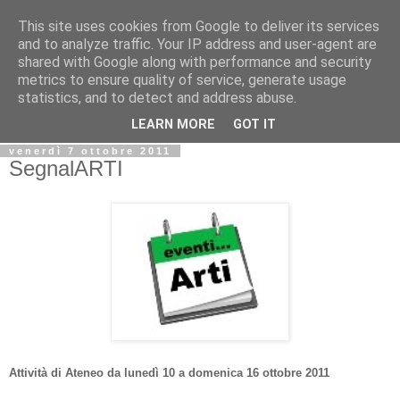
This site uses cookies from Google to deliver its services
Biblio@rti in
and to analyze traffic. Your IP address and user-agent are
shared with Google along with performance and security
metrics to ensure quality of service, generate usage
Il Blog della Biblioteca di Area delle arti per condividere
statistics, and to detect and address abuse.
informazioni iniziative incontri
LEARN MORE
GOT IT
venerdì 7 ottobre 2011
SegnalARTI
Attività di Ateneo da lunedì 10 a domenica 16 ottobre 2011