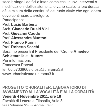
secoli; singoli edifici o interi complessi; nuovi interventi o
modificazioni dell'esistente, alle varie scale, la loro durata
dà la misura della continuità del ruolo vitale che ogni opera
deve continuare a svolgere.
Partecipano:
Prof.
Lucio Barbera
Arch.
Giancarlo Busiri Vici
Prof.
Giovanni Caudo
Prof.
Alessandra Muntoni
Prof.
Franco Purini
Prof.
Roberto Secchi
Saranno presenti il Presidente dell’Ordine
Amedeo
Schiattarella
e l’
Autore
Per informazioni:
Francesca Porcari
tel. 06 57339608 dipsu@uniroma3.it
www.urbanisticatre.uniroma3.it
PROGETTO ‘CHORALITER. LABORATORIO DI
AVVIAMENTO ALLA VOCALITÀ E ALLA CORALITÀ’
Venerdì 4 Novembre 2011, ore 18
Facoltà di Lettere e Filosofia, Aula 3
via Ostiense 236 - Roma, Italy