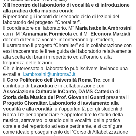
XIII Incontro del laboratorio di vocalità e di introduzione
alla pratica della musica corale
Riprendono gli incontri del secondo ciclo di lezioni del
laboratorio del progetto “Choraliter”.
Il coordinatore del laboratorio, M°
Maria Isabella Ambrosini
,
con il M°
Annamaria Formicola
ed il M°
Eleonora Marziali
docenti di tecnica vocale, incontreranno gli studenti,
illustreranno il progetto “Choraliter” ed in collaborazione con
essi tracceranno le linee guida del laboratorio relativamente
alla scelta dei brani in repertorio ed all’orario e alla
frequenza delle lezioni.
Chi è interessato al laboratorio può iscriversi inviando una
e-mail a:
i.ambrosini@uniroma3.it
Il
Coro Polifonico dell'Università Roma Tre
, con il
contributo di
Laziodisu
e in collaborazione con
Associazione Culturale InCanto
,
DAMS-Cattedra di
Storia della Musica del Prof. Giovanni Guanti
presenta il
Progetto Choraliter. Laboratorio di avviamento alla
vocalità e alla coralità
, un’opportunità per gli studenti di
Roma Tre per approcciare e approfondire lo studio della
musica, attraverso lo studio della vocalità, della pratica
corale e del repertorio ad essa pertinente, e si configura
come ideale proseguimento del ‘Corso di Alfabetizzazione