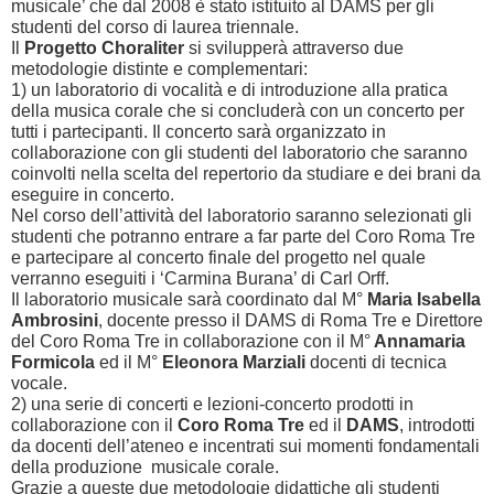
musicale’ che dal 2008 è stato istituito al DAMS per gli
studenti del corso di laurea triennale.
Il
Progetto Choraliter
si svilupperà attraverso due
metodologie distinte e complementari:
1) un laboratorio di vocalità e di introduzione alla pratica
della musica corale che si concluderà con un concerto per
tutti i partecipanti. Il concerto sarà organizzato in
collaborazione con gli studenti del laboratorio che saranno
coinvolti nella scelta del repertorio da studiare e dei brani da
eseguire in concerto.
Nel corso dell’attività del laboratorio saranno selezionati gli
studenti che potranno entrare a far parte del Coro Roma Tre
e partecipare al concerto finale del progetto nel quale
verranno eseguiti i ‘Carmina Burana’ di Carl Orff.
Il laboratorio musicale sarà coordinato dal M°
Maria Isabella
Ambrosini
, docente presso il DAMS di Roma Tre e Direttore
del Coro Roma Tre in collaborazione con il M°
Annamaria
Formicola
ed il M°
Eleonora Marziali
docenti di tecnica
vocale.
2) una serie di concerti e lezioni-concerto prodotti in
collaborazione con il
Coro Roma Tre
ed il
DAMS
, introdotti
da docenti dell’ateneo e incentrati sui momenti fondamentali
della produzione musicale corale.
Grazie a queste due metodologie didattiche gli studenti