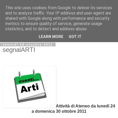
This site uses cookies from Google to deliver its services
Biblio@rti in
and to analyze traffic. Your IP address and user-agent are
shared with Google along with performance and security
metrics to ensure quality of service, generate usage
Il Blog della Biblioteca di Area delle arti per condividere
statistics, and to detect and address abuse.
informazioni iniziative incontri
LEARN MORE
GOT IT
venerdì 28 ottobre 2011
segnalARTI
Attività di Ateneo da lunedì 24
a domenica 30 ottobre 2011