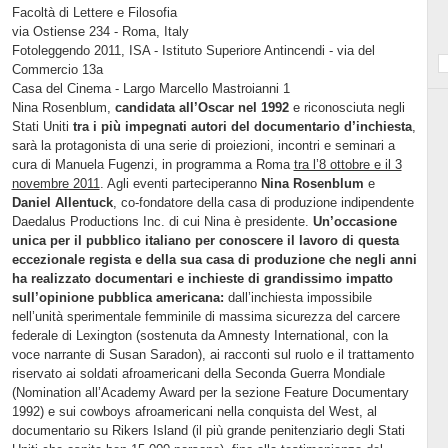
Facoltà di Lettere e Filosofia
via Ostiense 234 - Roma, Italy
Fotoleggendo 2011, ISA - Istituto Superiore Antincendi - via del
Commercio 13a
Casa del Cinema - Largo Marcello Mastroianni 1
Nina Rosenblum,
candidata all’Oscar nel 1992
e riconosciuta negli
Stati Uniti
tra i più impegnati autori del documentario d’inchiesta
,
sarà la protagonista di una serie di proiezioni, incontri e seminari a
cura di Manuela Fugenzi, in programma a Roma
tra l’8 ottobre e il 3
novembre 2011
. Agli eventi parteciperanno
Nina Rosenblum
e
Daniel Allentuck
, co-fondatore della casa di produzione indipendente
Daedalus Productions Inc. di cui Nina è presidente.
Un’occasione
unica per il pubblico italiano per conoscere il lavoro di questa
eccezionale regista e della sua casa di produzione che negli anni
ha realizzato documentari e inchieste di grandissimo impatto
sull’opinione pubblica americana:
dall’inchiesta impossibile
nell’unità sperimentale femminile di massima sicurezza del carcere
federale di Lexington (sostenuta da Amnesty International, con la
voce narrante di Susan Saradon), ai racconti sul ruolo e il trattamento
riservato ai soldati afroamericani della Seconda Guerra Mondiale
(Nomination all’Academy Award per la sezione Feature Documentary
1992) e sui cowboys afroamericani nella conquista del West, al
documentario su Rikers Island (il più grande penitenziario degli Stati