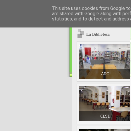
This site uses cookies from Google to 
are shared with Google along with per
statistics, and to detect and address 
La Biblioteca
ARC
CLS1