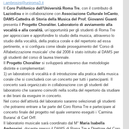
i.ambrosini@uniroma3.it
Il
Coro Polifonico dell'Università Roma Tre
, con il contributo di
Laziodisu
e in collaborazione con
Associazione Culturale InCanto
,
DAMS-Cattedra di Storia della Musica del Prof. Giovanni Guanti
presenta il
Progetto Choraliter. Laboratorio di avviamento alla
vocalità e alla coralità
, un’opportunità per gli studenti di Roma Tre
per approcciare e approfondire lo studio della musica, attraverso lo
studio della vocalità, della pratica corale e del repertorio ad essa
pertinente, e si configura come ideale proseguimento del ‘Corso di
Alfabetizzazione musicale’ che dal 2008 è stato istituito al DAMS per
gli studenti del corso di laurea triennale.
Il
Progetto Choraliter
si svilupperà attraverso due metodologie
distinte e complementari:
1) un laboratorio di vocalità e di introduzione alla pratica della musica
corale che si concluderà con un concerto per tutti i partecipanti. Il
concerto sarà organizzato in collaborazione con gli studenti del
laboratorio che saranno coinvolti nella scelta del repertorio da studiare
e dei brani da eseguire in concerto.
Nel corso dell’attività del laboratorio saranno selezionati gli studenti
che potranno entrare a far parte del Coro Roma Tre e partecipare al
concerto finale del progetto nel quale verranno eseguiti i ‘Carmina
Burana’ di Carl Orff.
Il laboratorio musicale sarà coordinato dal M°
Maria Isabella
Ambrosini
, docente presso il DAMS di Roma Tre e Direttore del Coro