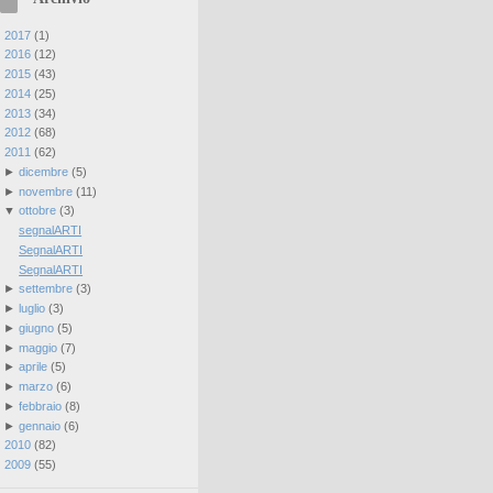
►
2017
(
1
)
►
2016
(
12
)
►
2015
(
43
)
►
2014
(
25
)
►
2013
(
34
)
►
2012
(
68
)
▼
2011
(
62
)
►
dicembre
(
5
)
►
novembre
(
11
)
▼
ottobre
(
3
)
segnalARTI
SegnalARTI
SegnalARTI
►
settembre
(
3
)
►
luglio
(
3
)
►
giugno
(
5
)
►
maggio
(
7
)
►
aprile
(
5
)
►
marzo
(
6
)
►
febbraio
(
8
)
►
gennaio
(
6
)
►
2010
(
82
)
►
2009
(
55
)