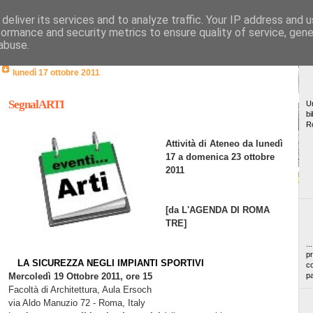
deliver its services and to analyze traffic. Your IP address and 
formance and security metrics to ensure quality of service, gen
abuse.
lunedì 17 ottobre 2011
SegnalARTI
Un
bi
R
Attività di Ateneo da lunedì
17 a domenica 23 ottobre
2011
[da L'AGENDA DI ROMA
TRE]
..
pr
LA SICUREZZA NEGLI IMPIANTI SPORTIVI
co
Mercoledì 19 Ottobre 2011, ore 15
pa
Facoltà di Architettura, Aula Ersoch
via Aldo Manuzio 72 - Roma, Italy