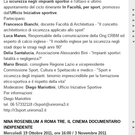
La
sicurezza negli impianti sportivi
è l'ottavo e ultimo
appuntamento del ciclo itinerante
In Facoltà, per sport
, promosso
dall'
Ufficio Iniziative sportive
.
Partecipano:
Francesco Bianchi
, docente Facoltà di Architettura - "Il concetto
architettonico di sicurezza applicato allo sport"
Luca Manes
, Responsabile della comunicazione della Ong CRBM ed
esperto di calcio inglese - "Il modello inglese per la sicurezza negli
stadi dopo le stragi negli anni '80"
Delia Santalucia
, Associazione Alessandro Bini - “Impianti sportivi:
fatalità o negligenza?”
Mario Brozzi
, consigliere Regione Lazio e vicepresidente
Commissione Sport, Cultura e Spettacolo e medico - "Sport e
sicurezza degli impianti: binomio imprescindibile per la formazione
etico-sportiva e il rispetto della vita"
Moderatore:
Diego Mariottini
, Ufficio Iniziative Sportive
Per informazioni:
Diego Mariottini
tel. 06 57332118 r3sport@uniroma3.it
http://r3sport.uniroma3.it
NINA ROSENBLUM A ROMA TRE. IL CINEMA DOCUMENTARIO
INDIPENDENTE
Mercoledì 19 Ottobre 2011, ore 16:00 / 3 Novembre 2011