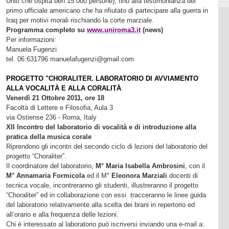
Uniti che ospita ben 15.000 persone), fino alla testimonianza del
primo ufficiale americano che ha rifiutato di partecipare alla guerra in
Iraq per motivi morali rischiando la corte marziale.
Programma completo su
www.uniroma3.it
(news)
Per informazioni:
Manuela Fugenzi
tel. 06 631796 manuelafugenzi@gmail.com
PROGETTO "CHORALITER. LABORATORIO DI AVVIAMENTO
ALLA VOCALITÀ E ALLA CORALITÀ
Venerdì 21 Ottobre 2011, ore 18
Facoltà di Lettere e Filosofia, Aula 3
via Ostiense 236 - Roma, Italy
XII Incontro del laboratorio di vocalità e di introduzione alla
pratica della musica corale
Riprendono gli incontri del secondo ciclo di lezioni del laboratorio del
progetto “Choraliter”.
Il coordinatore del laboratorio,
M°
Maria Isabella Ambrosini
, con il
M° Annamaria Formicola
ed il M°
Eleonora Marziali
docenti di
tecnica vocale, incontreranno gli studenti, illustreranno il progetto
“Choraliter” ed in collaborazione con essi tracceranno le linee guida
del laboratorio relativamente alla scelta dei brani in repertorio ed
all’orario e alla frequenza delle lezioni.
Chi è interessato al laboratorio può iscriversi inviando una e-mail a: