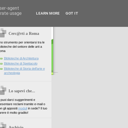
user-agent
erate usage
LEARN MORE
GOT IT
Cerc@rti a Roma
o strumento per orientarsi tra le
blioteche del settore delle arti a
oma
Biblioteche di Architettura
Biblioteche di Spettacolo
Biblioteche di Storia dell'arte e
archeologia
Lo sapevi che...
. puoi darci suggerimenti e
esentare reclami tramite e-mail o
n gli appositi
moduli
in sede? Il tuo
rere è molto gradito!
Archivio