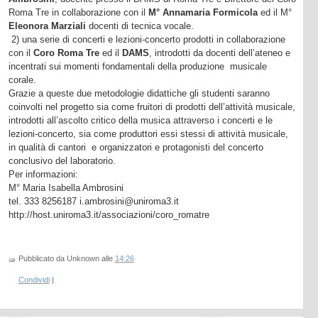
Roma Tre in collaborazione con il
M° Annamaria Formicola
ed il M°
Eleonora Marziali
docenti di tecnica vocale.
2) una serie di concerti e lezioni-concerto prodotti in collaborazione
con il
Coro Roma Tre
ed il
DAMS
, introdotti da docenti dell’ateneo e
incentrati sui momenti fondamentali della produzione musicale
corale.
Grazie a queste due metodologie didattiche gli studenti saranno
coinvolti nel progetto sia come fruitori di prodotti dell’attività musicale,
introdotti all’ascolto critico della musica attraverso i concerti e le
lezioni-concerto, sia come produttori essi stessi di attività musicale,
in qualità di cantori e organizzatori e protagonisti del concerto
conclusivo del laboratorio.
Per informazioni:
M° Maria Isabella Ambrosini
tel. 333 8256187 i.ambrosini@uniroma3.it
http://host.uniroma3.it/associazioni/coro_romatre
Pubblicato da Unknown
alle
14:26
Condividi
|