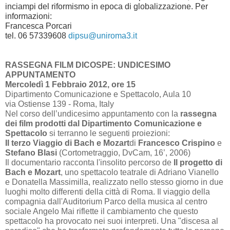
inciampi del riformismo in epoca di globalizzazione.
Per
informazioni:
Francesca Porcari
tel. 06 57339608
dipsu@uniroma3.it
RASSEGNA FILM DICOSPE: UNDICESIMO
APPUNTAMENTO
Mercoledì 1 Febbraio 2012, ore 15
Dipartimento Comunicazione e Spettacolo, Aula 10
via Ostiense 139 - Roma, Italy
Nel corso dell’undicesimo appuntamento con la
rassegna
dei film prodotti dal Dipartimento Comunicazione e
Spettacolo
si terranno le seguenti proiezioni:
Il terzo Viaggio di Bach e Mozart
di
Francesco Crispino
e
Stefano Blasi
(Cortometraggio, DvCam,
16’
, 2006)
Il documentario racconta l'insolito percorso de
Il progetto di
Bach e Mozart
, uno spettacolo teatrale di Adriano Vianello
e Donatella Massimilla, realizzato nello stesso giorno in due
luoghi molto differenti della città di Roma. Il viaggio della
compagnia dall'Auditorium Parco della musica al centro
sociale Angelo Mai riflette il cambiamento che questo
spettacolo ha provocato nei suoi interpreti. Una "discesa al