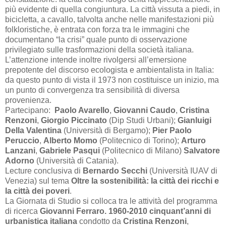
più evidente di quella congiuntura. La città vissuta a piedi, in
bicicletta, a cavallo, talvolta anche nelle manifestazioni più
folkloristiche, è entrata con forza tra le immagini che
documentano “la crisi” quale punto di osservazione
privilegiato sulle trasformazioni della società italiana.
L’attenzione intende inoltre rivolgersi all’emersione
prepotente del discorso ecologista e ambientalista in Italia:
da questo punto di vista il 1973 non costituisce un inizio, ma
un punto di convergenza tra sensibilità di diversa
provenienza.
Partecipano:
Paolo Avarello
,
Giovanni Caudo
,
Cristina
Renzoni
,
Giorgio Piccinato
(Dip Studi Urbani);
Gianluigi
Della Valentina
(Università di Bergamo);
Pier Paolo
Peruccio
,
Alberto Momo
(Politecnico di Torino);
Arturo
Lanzani
,
Gabriele Pasqui
(Politecnico di Milano)
Salvatore
Adorno
(Università di Catania).
Lecture conclusiva di
Bernardo Secchi
(Università IUAV di
Venezia) sul tema
Oltre la sostenibilità: la città dei ricchi e
la città dei poveri
.
La Giornata di Studio si colloca tra le attività del programma
di ricerca
Giovanni Ferraro. 1960-2010 cinquant’anni di
urbanistica italiana
condotto da
Cristina Renzoni
,