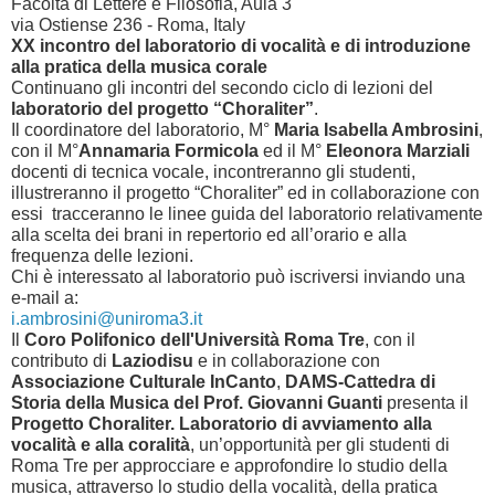
Facoltà di Lettere e Filosofia, Aula 3
via Ostiense 236 - Roma, Italy
XX incontro del laboratorio di vocalità e di introduzione
alla pratica della musica corale
Continuano gli incontri del secondo ciclo di lezioni del
laboratorio del progetto “Choraliter”
.
Il coordinatore del laboratorio, M°
Maria Isabella Ambrosini
,
con il M°
Annamaria Formicola
ed il M°
Eleonora Marziali
docenti di tecnica vocale, incontreranno gli studenti,
illustreranno il progetto “Choraliter” ed in collaborazione con
essi tracceranno le linee guida del laboratorio relativamente
alla scelta dei brani in repertorio ed all’orario e alla
frequenza delle lezioni.
Chi è interessato al laboratorio può iscriversi inviando una
e-mail a:
i.ambrosini@uniroma3.it
Il
Coro Polifonico dell'Università Roma Tre
, con il
contributo di
Laziodisu
e in collaborazione con
Associazione Culturale InCanto
,
DAMS-Cattedra di
Storia della Musica del Prof. Giovanni Guanti
presenta il
Progetto Choraliter. Laboratorio di avviamento alla
vocalità e alla coralità
, un’opportunità per gli studenti di
Roma Tre per approcciare e approfondire lo studio della
musica, attraverso lo studio della vocalità, della pratica