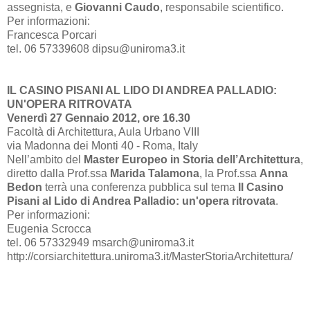
assegnista, e
Giovanni Caudo
, responsabile scientifico.
Per informazioni:
Francesca Porcari
tel. 06 57339608 dipsu@uniroma3.it
IL CASINO PISANI AL LIDO DI ANDREA PALLADIO:
UN'OPERA RITROVATA
Venerdì 27 Gennaio 2012, ore 16.30
Facoltà di Architettura, Aula Urbano VIII
via Madonna dei Monti 40 - Roma, Italy
Nell’ambito del
Master Europeo in Storia dell’Architettura
,
diretto dalla Prof.ssa
Marida Talamona
,
la Prof.ssa
Anna
Bedon
terrà una conferenza pubblica sul tema
Il Casino
Pisani al Lido di Andrea Palladio: un'opera ritrovata
.
Per informazioni:
Eugenia Scrocca
tel. 06 57332949 msarch@uniroma3.it
http://corsiarchitettura.uniroma3.it/MasterStoriaArchitettura/