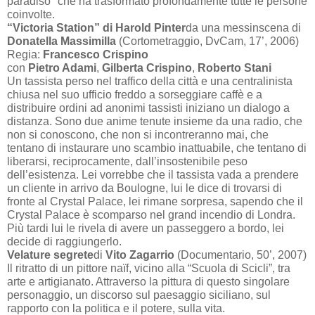
paradiso" che ha trasformato profondamente tutte le persone
coinvolte.
“Victoria Station” di Harold Pinter
da una messinscena di
Donatella Massimilla
(Cortometraggio, DvCam,
17’
, 2006)
Regia:
Francesco Crispino
con
Pietro Adami
,
Gilberta Crispino
,
Roberto Stani
Un tassista perso nel traffico della città e una centralinista
chiusa nel suo ufficio freddo a sorseggiare caffè e a
distribuire ordini ad anonimi tassisti iniziano un dialogo a
distanza. Sono due anime tenute insieme da una radio, che
non si conoscono, che non si incontreranno mai, che
tentano di instaurare uno scambio inattuabile, che tentano di
liberarsi, reciprocamente, dall’insostenibile peso
dell’esistenza. Lei vorrebbe che il tassista vada a prendere
un cliente in arrivo da Boulogne, lui le dice di trovarsi di
fronte al Crystal Palace, lei rimane sorpresa, sapendo che il
Crystal Palace è scomparso nel grand incendio di Londra.
Più tardi lui le rivela di avere un passeggero a bordo, lei
decide di raggiungerlo.
Velature segrete
di
Vito Zagarrio
(Documentario,
50’
, 2007)
Il ritratto di un pittore naïf, vicino alla “Scuola di Scicli”, tra
arte e artigianato. Attraverso la pittura di questo singolare
personaggio, un discorso sul paesaggio siciliano, sul
rapporto con la politica e il potere, sulla vita.