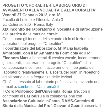
PROGETTO ‘CHORALITER. LABORATORIO DI
AVVIAMENTO ALLA VOCALITÀ E ALLA CORALITÀ’
Venerdì 27 Gennaio 2012, ore 18
Facoltà di Lettere e Filosofia, Aula 3
via Ostiense 236 - Roma, Italy
XIX Incontro del laboratorio di vocalità e di introduzione
alla pratica della musica corale
Continuano gli incontri del secondo ciclo di lezioni del
laboratorio del progetto “Choraliter”.
Il coordinatore del laboratorio, M° Maria Isabella
Ambrosini, con il M° Annamaria Formicola
ed il M°
Eleonora Marziali
docenti di tecnica vocale, incontreranno
gli studenti, illustreranno il progetto “Choraliter” ed in
collaborazione con essi tracceranno le linee guida del
laboratorio relativamente alla scelta dei brani in repertorio
ed all’orario e alla frequenza delle lezioni.
Chi è interessato al laboratorio può iscriversi inviando una
e-mail a:
i.ambrosini@uniroma3.it
Il
Coro Polifonico dell'Università Roma Tre
, con il
contributo di
Laziodisu
e in collaborazione con
Associazione Culturale InCanto
,
DAMS-Cattedra di
Storia della Musica del Prof. Giovanni Guanti
presenta il