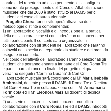
corale e del repertorio ad essa pertinente, e si configura
come ideale proseguimento del ‘Corso di Alfabetizzazione
musicale’ che dal 2008 è stato istituito al DAMS per gli
studenti del corso di laurea triennale.
Il
Progetto Choraliter
si svilupperà attraverso due
metodologie distinte e complementari:
1) un laboratorio di vocalità e di introduzione alla pratica
della musica corale che si concluderà con un concerto per
tutti i partecipanti. Il concerto sarà organizzato in
collaborazione con gli studenti del laboratorio che saranno
coinvolti nella scelta del repertorio da studiare e dei brani da
eseguire in concerto.
Nel corso dell’attività del laboratorio saranno selezionati gli
studenti che potranno entrare a far parte del Coro Roma Tre
e partecipare al concerto finale del progetto nel quale
verranno eseguiti i ‘Carmina Burana’ di Carl Orff.
Il laboratorio musicale sarà coordinato dal M°
Maria Isabella
Ambrosini
, docente presso il DAMS di Roma Tre e Direttore
del Coro Roma Tre in collaborazione con il M°
Annamaria
Formicola
ed il M°
Eleonora Marziali
docenti di tecnica
vocale.
2) una serie di concerti e lezioni-concerto prodotti in
collaborazione con il
Coro Roma Tre
ed il
DAMS
, introdotti