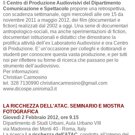
Il
Centro di Produzione Audiovisivi del Dipartimento
Comunicazione e Spettacolo
propone una retrospettiva,
con scadenza settimanale, ogni mercoledì alle ore 15 da
novembre
2011 a
maggio 2012, dei film (documentari e
fiction) realizzati dal
2002 a
oggi. Una serie di documentari
antropologico-sociali, ma anche sperimentazioni di fiction,
documentari istituzionali e didattici che dimostrano la
prolifica attività dell’ex Laboratorio Audiovisivi e ora Centro
di Produzione. E’ un’occasione per colleghi e dottorandi e
studenti per conoscere questa vasta produzione, e per tutti
noi per riflettere su forme di ricerca che passano per lo
strumento dell’audiovisivo.
Per informazioni:
Christian Carmosino
tel. 328 7130990 christiancarmosino@gmail.com
www.dicospe.uniroma3.it
LA RICCHEZZA DELL'ATAC. SEMINARIO E MOSTRA
FOTOGRAFICA
Giovedì 2 Febbraio 2012, ore 9.15
Dipartimento di Studi Urbani, Aula Urbano VIII
via Madonna dei Monti 40 - Roma, Italy
La ricerca
La ricchezza dell’ATAC
, condotta all’interno del