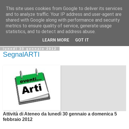
This site uses cookies from Google to deliver its services
Biblio@rti in
and to analyze traffic. Your IP address and user-agent are
shared with Google along with performance and security
metrics to ensure quality of service, generate usage
Il Blog della Biblioteca di Area delle arti per condividere
statistics, and to detect and address abuse.
informazioni iniziative incontri
LEARN MORE
GOT IT
lunedì 30 gennaio 2012
SegnalARTI
Attività di Ateneo da lunedì 30 gennaio a domenica 5
febbraio 2012