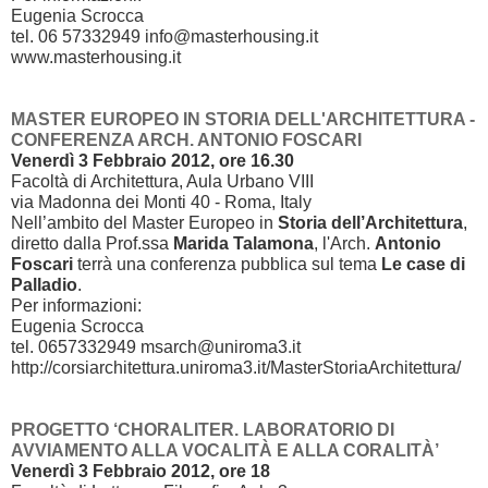
Eugenia Scrocca
tel. 06 57332949 info@masterhousing.it
www.masterhousing.it
MASTER EUROPEO IN STORIA DELL'ARCHITETTURA -
CONFERENZA ARCH. ANTONIO FOSCARI
Venerdì 3 Febbraio 2012, ore 16.30
Facoltà di Architettura, Aula Urbano VIII
via Madonna dei Monti 40 - Roma, Italy
Nell’ambito del Master Europeo in
Storia dell’Architettura
,
diretto dalla Prof.ssa
Marida Talamona
, l'Arch.
Antonio
Foscari
terrà una conferenza pubblica sul tema
Le case di
Palladio
.
Per informazioni:
Eugenia Scrocca
tel. 0657332949 msarch@uniroma3.it
http://corsiarchitettura.uniroma3.it/MasterStoriaArchitettura/
PROGETTO ‘CHORALITER. LABORATORIO DI
AVVIAMENTO ALLA VOCALITÀ E ALLA CORALITÀ’
Venerdì 3 Febbraio 2012, ore 18