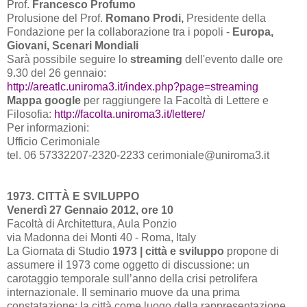
Prof.
Francesco Profumo
Prolusione del Prof.
Romano Prodi,
Presidente della
Fondazione per la collaborazione tra i popoli -
Europa,
Giovani, Scenari Mondiali
Sarà possibile seguire lo
streaming
dell'evento dalle ore
9.30 del 26 gennaio:
http://areatlc.uniroma3.it/index.php?page=streaming
Mappa google
per raggiungere
la Facoltà
di Lettere e
Filosofia:
http://facolta.uniroma3.it/lettere/
Per informazioni:
Ufficio Cerimoniale
tel. 06 57332207-2320-2233 cerimoniale@uniroma3.it
1973. CITTÀ E SVILUPPO
Venerdì 27 Gennaio 2012, ore 10
Facoltà di Architettura, Aula Ponzio
via Madonna dei Monti 40 - Roma, Italy
La Giornata
di Studio
1973 | città e sviluppo
propone di
assumere il 1973 come oggetto di discussione: un
carotaggio temporale sull’anno della crisi petrolifera
internazionale. Il seminario muove da una prima
constatazione: la città come luogo della rappresentazione