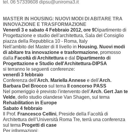
tel. 06 57339608 dipsu@uniroma3.it
MASTER IN HOUSING: NUOVI MODI DI ABITARE TRA
INNOVAZIONE E TRASFORMAZIONE
Venerdì 3 e sabato 4 Febbraio 2012, ore 9
Dipartimento di
Progettazione e studio dell'architettura, Sala del Consiglio
piazza della Repubblica 10 - Roma, Italy
Nell'ambito del Master di II livello in
Housing. Nuovi modi
di abitare tra innovazione e trasformazione
, promosso
dalla
Facoltà di Architettura
e dal
Dipartimento
di
Progettazione e Studio dell'Architettura-DIPSA
si terranno le seguenti conferenze:
venerdì 3 febbraio
Conferenza dell'
Arch. Mariella Annese
e dell'
Arch.
Barbara Del Brocco
sul tema
Il concorso PASS
Nel pomeriggio è previsto l'intervento dell’
Arch. Gert Jan te
Velde
, dello studio olandese Van Shagen, sul tema
Rehabilitation in Europe
Sabato 4 febbraio
Il Prof.
Francesco Cellini
, Preside della Facoltà di
Architettura dell’Università Roma Tre, terrà una conferenza
sul tema
Progetti di case
Per informazioni: