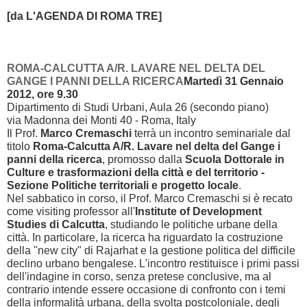
[da L'AGENDA DI ROM
A TRE]
ROMA-CALCUTTA A/R. LAVARE NEL DELTA DEL
GANGE I PANNI DELLA RICERCA
Martedì 31 Gennaio
2012, ore 9.30
Dipartimento di Studi Urbani, Aula 26 (secondo piano)
via Madonna dei Monti 40 - Roma, Italy
Il Prof.
Marco Cremaschi
terrà un incontro seminariale dal
titolo
Roma-Calcutta A/R. Lavare nel delta del Gange i
panni della ricerca
, promosso dalla
Scuola Dottorale in
Culture e trasformazioni della città e del territorio -
Sezione Politiche territoriali e progetto locale
.
Nel sabbatico in corso, il Prof. Marco Cremaschi si è recato
come visiting professor all'
Institute of Development
Studies di Calcutta
, studiando le politiche urbane della
città. In particolare, la ricerca ha riguardato la costruzione
della "new city" di Rajarhat e la gestione politica del difficile
declino urbano bengalese. L'incontro restituisce i primi passi
dell'indagine in corso, senza pretese conclusive, ma al
contrario intende essere occasione di confronto con i temi
della informalità urbana, della svolta postcoloniale, degli