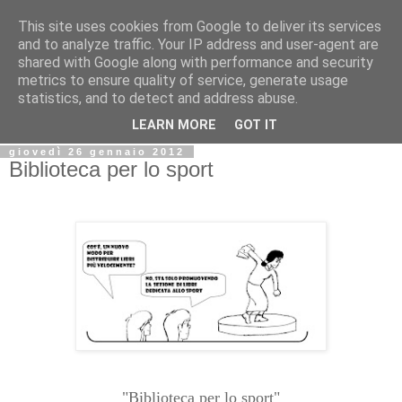
This site uses cookies from Google to deliver its services
Biblio@rti in
and to analyze traffic. Your IP address and user-agent are
shared with Google along with performance and security
metrics to ensure quality of service, generate usage
Il Blog della Biblioteca di Area delle arti per condividere
statistics, and to detect and address abuse.
informazioni iniziative incontri
LEARN MORE
GOT IT
giovedì 26 gennaio 2012
Biblioteca per lo sport
"Biblioteca per lo sport"