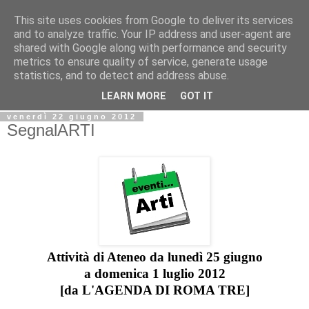
This site uses cookies from Google to deliver its services
Biblio@rti in
and to analyze traffic. Your IP address and user-agent are
shared with Google along with performance and security
metrics to ensure quality of service, generate usage
Il Blog della Biblioteca di Area delle arti per condividere
statistics, and to detect and address abuse.
informazioni iniziative incontri
LEARN MORE
GOT IT
venerdì 22 giugno 2012
SegnalARTI
Attività di Ateneo da lunedì 25 giugno
a domenica 1 luglio 2012
[da
L'AGENDA DI ROMA TRE]